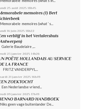
Memorabele memoires (what’s in...
lundi 25
août 2025
18h45
Memorabele memoires (1) Bert
Schierbeek
Memorabele memoires (what ’ s...
undi 16
juin 2025
18h22
Een verblijf in het Vertalershuis
(Antwerpen)
Galerie Baudelaire ,...
jeudi 23
janvier 2025
14h26
UN POËTE HOLLANDAIS AU SERVICE
DE LA FRANCE
FRITZ VANDERPYL...
mardi 21
janvier 2025
16h49
EEN ZOEKTOCHT
Een Nederlandse vriend...
jeudi 09
janvier 2025
17h49
BENNO BARNARD HANDBOEK
Niks geen vage buitenlander De...