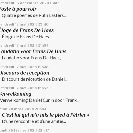
vendredi 13
décembre 2024
18h13
Poste à pourvoir
Quatre poèmes de Ruth Lasters...
vendredi 17
mai 2024
23h10
Éloge de Frans De Haes
Éloge de Frans De Haes...
vendredi 17
mai 2024
21h04
Laudatio voor Frans De Haes
Laudatio voor Frans De Haes,...
vendredi 17
mai 2024
19h28
Discours de réception
Discours de réception de Daniel...
vendredi 17
mai 2024
16h52
Verwelkoming
Verwelkoming Daniel Cunin door Frank...
jeudi 28
mars 2024
20h44
« C’est lui qui m’a mis le pied à l’étrier »
D’une rencontre et d’une amitié...
lundi 26
février 2024
22h47