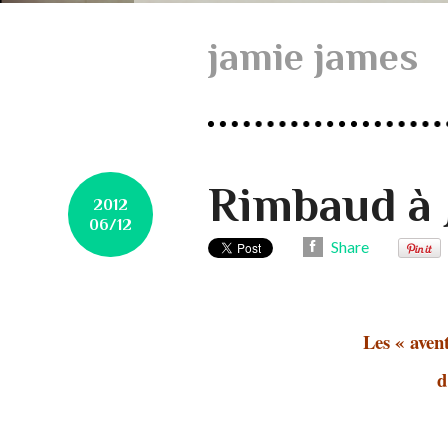
jamie james
Rimbaud à 
2012
06/12
Share
Les « avent
d