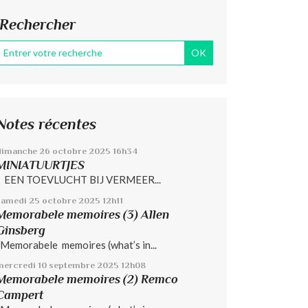
Rechercher
Notes récentes
dimanche 26
octobre 2025
16h34
MINIATUURTJES
EEN TOEVLUCHT BIJ VERMEER...
samedi 25
octobre 2025
12h11
Memorabele memoires (3) Allen
Ginsberg
Memorabele memoires (what’s in...
mercredi 10
septembre 2025
12h08
Memorabele memoires (2) Remco
Campert