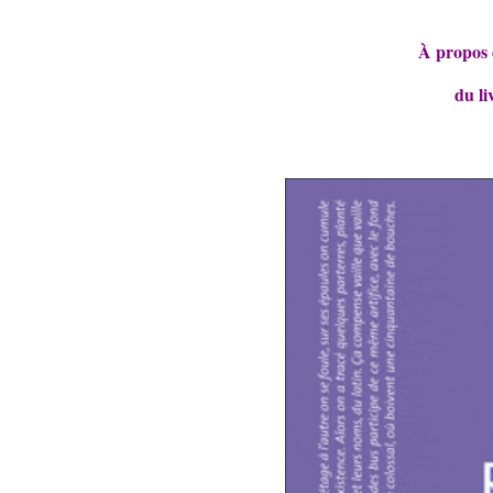
À propos 
du l