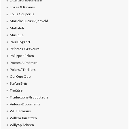
Littérature jeunesse
Livres & Revues
Louis Couperus
Marieke Lucas Rijneveld
Multatuli
Musique
Paul Bogaert
Peintres-Graveurs
Philippe Zilcken
Poètes & Poèmes
Polars / Thrillers
Qui Que Quoi
Stefan Brijs
Théâtre
Traductions-Traducteurs
Vidéos-Documents
WF Hermans
Willem Jan Otten
Willy Spillebeen