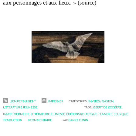
aux personnages et aux lieux. »
(
source
)
LIEN PERMANENT
IMPRIMER
CATÉGORIES :
INVITÉS / GASTEN
,
LITTÉRATURE JEUNESSE
TAGS :
GEERT DE KOCKERE
,
KAATJE VERMEIRE
,
LITTÉRATURE JEUNESSE
,
ÉDITIONS ROUERGUE
,
FLANDRE
,
BELGIQUE
,
TRADUCTION
0
COMMENTAIRE
PAR
DANIEL CUNIN