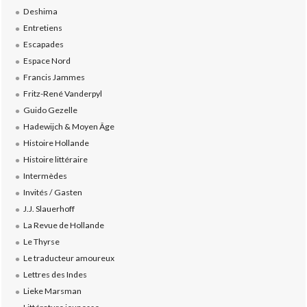
Deshima
Entretiens
Escapades
Espace Nord
Francis Jammes
Fritz-René Vanderpyl
Guido Gezelle
Hadewijch & Moyen Âge
Histoire Hollande
Histoire littéraire
Intermèdes
Invités / Gasten
J.J. Slauerhoff
La Revue de Hollande
Le Thyrse
Le traducteur amoureux
Lettres des Indes
Lieke Marsman