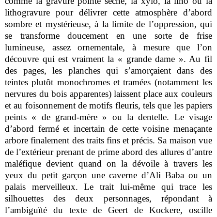
comme la gravure pointe sèche, la xylo, la lino ou la
lithogravure pour délivrer cette atmosphère d’abord
sombre et mystérieuse, à la limite de l’oppression, qui
se transforme doucement en une sorte de frise
lumineuse, assez ornementale, à mesure que l’on
découvre qui est vraiment la « grande dame ». Au fil
des pages, les planches qui s’amorçaient dans des
teintes plutôt monochromes et tramées (notamment les
nervures du bois apparentes) laissent place aux couleurs
et au foisonnement de motifs fleuris, tels que les papiers
peints « de grand-mère » ou la dentelle. Le visage
d’abord fermé et incertain de cette voisine menaçante
arbore finalement des traits fins et précis. Sa maison vue
de l’extérieur prenant de prime abord des allures d’antre
maléfique devient quand on la dévoile à travers les
yeux du petit garçon une caverne d’Ali Baba ou un
palais merveilleux. Le trait lui-même qui trace les
silhouettes des deux personnages, répondant à
l’ambiguïté du texte de Geert de Kockere, oscille