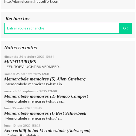
http://danielcunin.hautetfort.com
Rechercher
Notes récentes
dimanche 26
octobre 2025
16h34
MINIATUURTJES
EEN TOEVLUCHT BIJ VERMEER...
samedi 25
octobre 2025
12h11
Memorabele memoires (3) Allen Ginsberg
Memorabele memoires (what’s in...
mercredi 10
septembre 2025
12h08
Memorabele memoires (2) Remco Campert
Memorabele memoires (what’s in...
lundi 25
août 2025
18h45
Memorabele memoires (1) Bert Schierbeek
Memorabele memoires (what ’ s...
lundi 16
juin 2025
18h22
Een verblijf in het Vertalershuis (Antwerpen)
Galerie Baudelaire ,...