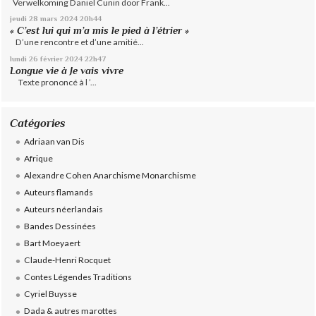
Verwelkoming Daniel Cunin door Frank...
jeudi 28
mars 2024
20h44
« C’est lui qui m’a mis le pied à l’étrier »
D’une rencontre et d’une amitié...
lundi 26
février 2024
22h47
Longue vie à Je vais vivre
Texte prononcé à l ’...
Catégories
Adriaan van Dis
Afrique
Alexandre Cohen Anarchisme Monarchisme
Auteurs flamands
Auteurs néerlandais
Bandes Dessinées
Bart Moeyaert
Claude-Henri Rocquet
Contes Légendes Traditions
Cyriel Buysse
Dada & autres marottes