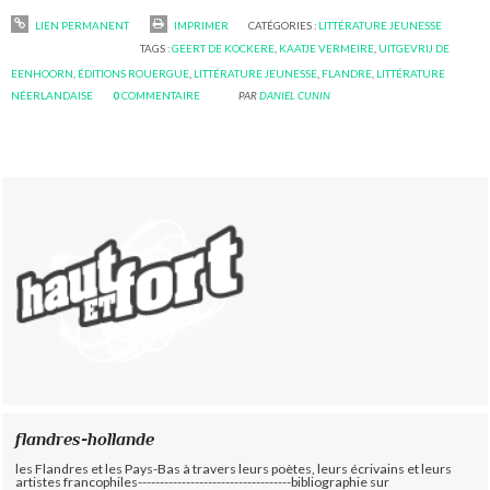
LIEN PERMANENT
IMPRIMER
CATÉGORIES :
LITTÉRATURE JEUNESSE
TAGS :
GEERT DE KOCKERE
,
KAATJE VERMEIRE
,
UITGEVRIJ DE
EENHOORN
,
ÉDITIONS ROUERGUE
,
LITTÉRATURE JEUNESSE
,
FLANDRE
,
LITTÉRATURE
NÉERLANDAISE
0
COMMENTAIRE
PAR
DANIEL CUNIN
flandres-hollande
les Flandres et les Pays-Bas à travers leurs poètes, leurs écrivains et leurs
artistes francophiles-----------------------------------bibliographie sur