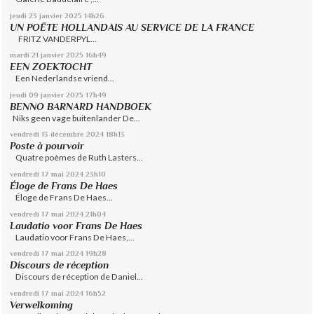
jeudi 23
janvier 2025
14h26
UN POËTE HOLLANDAIS AU SERVICE DE LA FRANCE
FRITZ VANDERPYL...
mardi 21
janvier 2025
16h49
EEN ZOEKTOCHT
Een Nederlandse vriend...
jeudi 09
janvier 2025
17h49
BENNO BARNARD HANDBOEK
Niks geen vage buitenlander De...
vendredi 13
décembre 2024
18h13
Poste à pourvoir
Quatre poèmes de Ruth Lasters...
vendredi 17
mai 2024
23h10
Éloge de Frans De Haes
Éloge de Frans De Haes...
vendredi 17
mai 2024
21h04
Laudatio voor Frans De Haes
Laudatio voor Frans De Haes,...
vendredi 17
mai 2024
19h28
Discours de réception
Discours de réception de Daniel...
vendredi 17
mai 2024
16h52
Verwelkoming