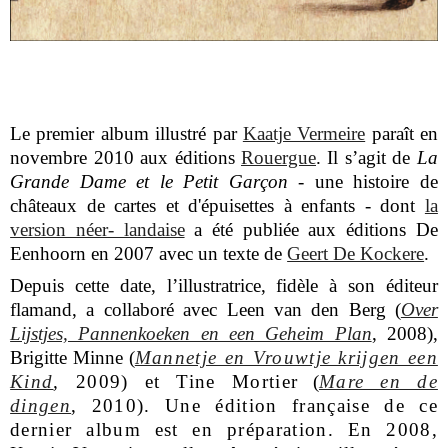
Le premier album illustré par
Kaatje Vermeire
paraît en
novembre 2010 aux éditions
Rouergue
. Il s’agit de
La
Grande Dame et le Petit Garçon
- une histoire de
châteaux de cartes et d'épuisettes à enfants - dont
la
version néer- landaise
a été publiée aux éditions De
Eenhoorn en 2007 avec un texte de
Geert De Kockere
.
Depuis cette date, l’illustratrice, fidèle à son éditeur
flamand, a collaboré avec Leen van den Berg (
Over
Lijstjes, Pannenkoeken en een Geheim Plan
, 2008),
Brigitte Minne (
Mannetje en Vrouwtje krijgen een
Kind
,
2009) et Tine Mortier
(
Mare en de
dingen
, 2010). Une édition française de ce
dernier album est en préparation. En 2008,