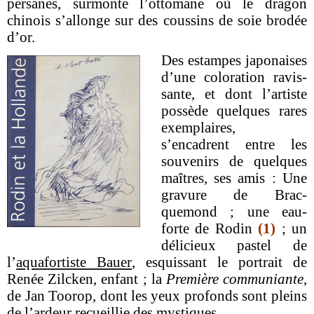
persanes, surmonte l’ottomane où le dragon
chinois s’allonge sur des coussins de soie brodée
d’or.
Des estampes japonaises
d’une coloration ravis-
sante, et dont l’artiste
possède quelques rares
exemplaires,
s’encadrent entre les
souvenirs de quelques
maîtres, ses amis : Une
gravure de Brac-
quemond ; une eau-
forte de Rodin
(1)
; un
délicieux pastel de
l’
aquafortiste Bauer
, esquissant le portrait de
Renée Zilcken, enfant ; la
Première communiante
,
de Jan Toorop, dont les yeux profonds sont pleins
de l’ardeur recueillie des mystiques.