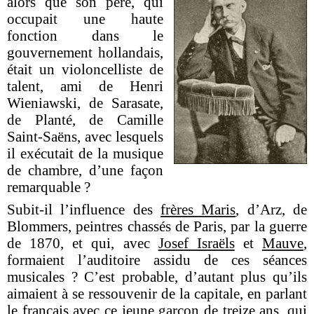
alors que son père, qui
occupait une haute
fonction dans le
gouvernement hollandais,
était un violoncelliste de
talent, ami de Henri
Wieniawski, de Sarasate,
de Planté, de Camille
Saint-Saëns, avec lesquels
il exécutait de la musique
de chambre, d’une façon
remarquable ?
Subit-il l’influence des
frères Maris
, d’Arz, de
Blommers, peintres chassés de Paris, par la guerre
de 1870, et qui, avec
Josef Israëls
et
Mauve
,
formaient l’auditoire assidu de ces séances
musicales ? C’est probable, d’autant plus qu’ils
aimaient à se ressouvenir de la capitale, en parlant
le français avec ce jeune garçon de treize ans, qui