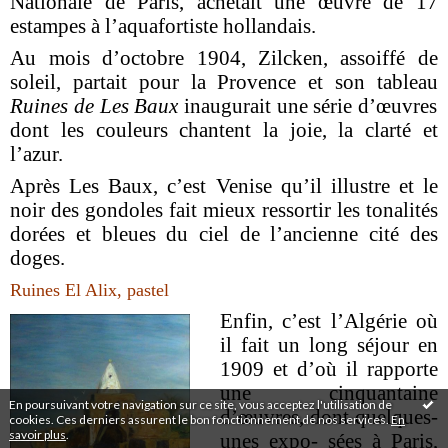
Nationale de Paris, achetait une œuvre de 17
estampes à l’aquafortiste hollandais.
Au mois d’octobre 1904, Zilcken, assoiffé de
soleil, partait pour la Provence et son tableau
Ruines de Les Baux
inaugurait une série d’œuvres
dont les couleurs chantent la joie, la clarté et
l’azur.
Après Les Baux, c’est Venise qu’il illustre et le
noir des gondoles fait mieux ressortir les tonalités
dorées et bleues du ciel de l’ancienne cité des
doges.
Ruines El Alix, pastel
Enfin, c’est l’Algérie où
il fait un long séjour en
1909 et d’où il rapporte
une cinquantaine
En poursuivant votre navigation sur ce site, vous acceptez l'utilisation de
d’œuvres, dont quelques-
cookies. Ces derniers assurent le bon fonctionnement de nos services.
En
savoir plus
.
unes expo- sées à Paris,