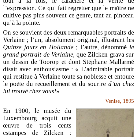
tout à la fois, le caractère et la vérité de
l’expression. Ce qui fait regretter que le maître ne
cultive pas plus souvent ce genre, tant au pinceau
qu’à la pointe.
On se souvient des deux remarquables portraits de
Verlaine ; l’un, absolument original, illustrant les
Quinze jours en Hollande
; l’autre, dénommé
le
grand portrait de Verlaine,
que Zilcken grava sur
un dessin de Toorop et dont Stéphane Mallarmé
disait avec enthousiasme : « L’admirable portrait
qui restitue à Verlaine toute sa noblesse et entoure
le poète du recueillement et du sourire
d’un chez
lui trouvé chez vous!
»
Venise, 1895
En 1900, le musée du
Luxembourg acquit une
œuvre de trois cents
estampes de Zilcken :