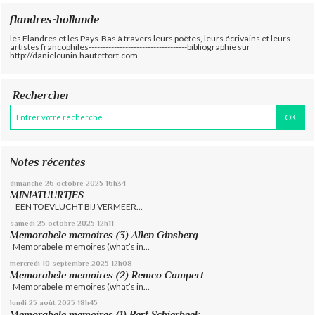
flandres-hollande
les Flandres et les Pays-Bas à travers leurs poètes, leurs écrivains et leurs
artistes francophiles-----------------------------------bibliographie sur
http://danielcunin.hautetfort.com
Rechercher
Notes récentes
dimanche 26
octobre 2025
16h34
MINIATUURTJES
EEN TOEVLUCHT BIJ VERMEER...
samedi 25
octobre 2025
12h11
Memorabele memoires (3) Allen Ginsberg
Memorabele memoires (what’s in...
mercredi 10
septembre 2025
12h08
Memorabele memoires (2) Remco Campert
Memorabele memoires (what’s in...
lundi 25
août 2025
18h45
Memorabele memoires (1) Bert Schierbeek