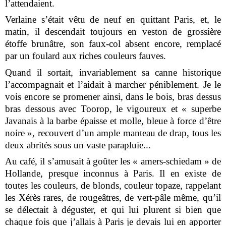
l’attendaient.
Verlaine s’était vêtu de neuf en quittant Paris, et, le
matin, il descendait toujours en veston de grossière
étoffe brunâtre, son faux-col absent encore, remplacé
par un foulard aux riches couleurs fauves.
Quand il sortait, invariablement sa canne historique
l’accompagnait et l’aidait à marcher péniblement. Je le
vois encore se promener ainsi, dans le bois, bras dessus
bras dessous avec Toorop, le vigoureux et « superbe
Javanais à la barbe épaisse et molle, bleue à force d’être
noire », recouvert d’un ample manteau de drap, tous les
deux abrités sous un vaste parapluie...
Au café, il s’amusait à goûter les « amers-schiedam » de
Hollande, presque inconnus à Paris. Il en existe de
toutes les couleurs, de blonds, couleur topaze, rappelant
les Xérès rares, de rougeâtres, de vert-pâle même, qu’il
se délectait à déguster, et qui lui plurent si bien que
chaque fois que j’allais à Paris je devais lui en apporter