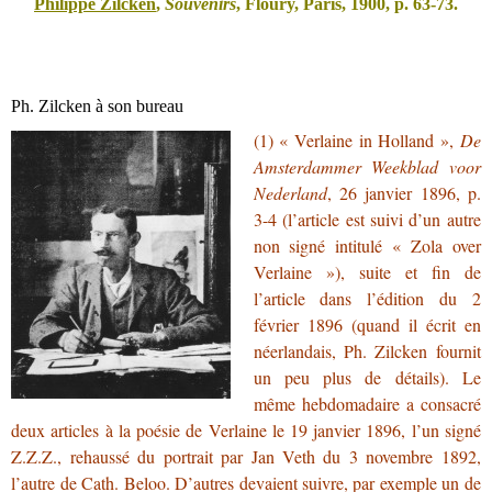
Philippe Zilcken
,
Souvenirs
, Floury, Paris, 1900, p. 63-73.
Ph. Zilcken à son bureau
(1)
« Verlaine in Holland »,
De
Amsterdammer Weekblad voor
Nederland
, 26 janvier 1896, p.
3-4 (l’article est suivi d’un autre
non signé intitulé « Zola over
Verlaine »), suite et fin de
l’article dans l’édition du 2
février 1896 (quand il écrit en
néerlandais, Ph. Zilcken fournit
un peu plus de détails). Le
même hebdomadaire a consacré
deux articles à la poésie de Verlaine le 19 janvier 1896, l’un signé
Z.Z.Z., rehaussé du portrait par Jan Veth du 3 novembre 1892,
l’autre de Cath. Beloo. D’autres devaient suivre, par exemple un de