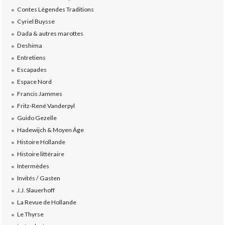
Contes Légendes Traditions
Cyriel Buysse
Dada & autres marottes
Deshima
Entretiens
Escapades
Espace Nord
Francis Jammes
Fritz-René Vanderpyl
Guido Gezelle
Hadewijch & Moyen Âge
Histoire Hollande
Histoire littéraire
Intermèdes
Invités / Gasten
J.J. Slauerhoff
La Revue de Hollande
Le Thyrse