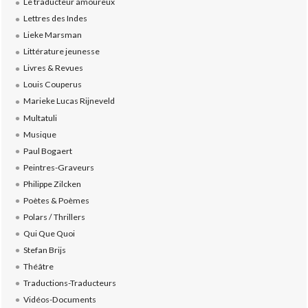
Le traducteur amoureux
Lettres des Indes
Lieke Marsman
Littérature jeunesse
Livres & Revues
Louis Couperus
Marieke Lucas Rijneveld
Multatuli
Musique
Paul Bogaert
Peintres-Graveurs
Philippe Zilcken
Poètes & Poèmes
Polars / Thrillers
Qui Que Quoi
Stefan Brijs
Théâtre
Traductions-Traducteurs
Vidéos-Documents