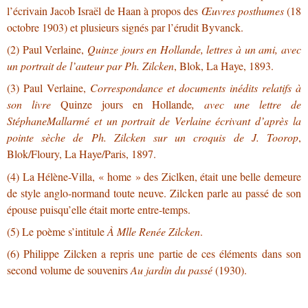
l’écrivain Jacob Israël de Haan à propos des
Œuvres posthumes
(18
octobre 1903) et plusieurs signés par l’érudit Byvanck.
(2) Paul Verlaine,
Quinze jours en Hollande,
lettres à un ami, avec
un portrait de l’auteur par Ph. Zilcken
, Blok, La Haye, 1893.
(3) Paul Verlaine,
Correspondance et documents inédits relatifs à
son livre
Quinze jours en Hollande
, avec une lettre de
StéphaneMallarmé et un portrait de Verlaine écrivant d’après la
pointe sèche de Ph. Zilcken sur un croquis de J. Toorop
,
Blok/Floury, La Haye/Paris, 1897.
(4) La Hélène-Villa, « home » des Ziclken, était une belle demeure
de style anglo-normand toute neuve. Zilcken parle au passé de son
épouse puisqu’elle était morte entre-temps.
(5) Le poème s’intitule
À Mlle Renée Zilcken
.
(6) Philippe Zilcken a repris une partie de ces éléments dans son
second volume de souvenirs
Au jardin du passé
(1930).