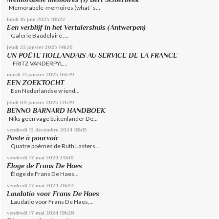
Memorabele memoires (what ’ s...
lundi 16
juin 2025
18h22
Een verblijf in het Vertalershuis (Antwerpen)
Galerie Baudelaire ,...
jeudi 23
janvier 2025
14h26
UN POËTE HOLLANDAIS AU SERVICE DE LA FRANCE
FRITZ VANDERPYL...
mardi 21
janvier 2025
16h49
EEN ZOEKTOCHT
Een Nederlandse vriend...
jeudi 09
janvier 2025
17h49
BENNO BARNARD HANDBOEK
Niks geen vage buitenlander De...
vendredi 13
décembre 2024
18h13
Poste à pourvoir
Quatre poèmes de Ruth Lasters...
vendredi 17
mai 2024
23h10
Éloge de Frans De Haes
Éloge de Frans De Haes...
vendredi 17
mai 2024
21h04
Laudatio voor Frans De Haes
Laudatio voor Frans De Haes,...
vendredi 17
mai 2024
19h28