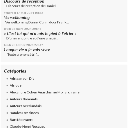
Discours de réception
Discours de réception de Daniel...
vendredi 17
mai 2024
16h52
Verwelkoming
Verwelkoming Daniel Cunin door Frank...
jeudi 28
mars 2024
20h44
« C’est lui qui m’a mis le pied à l’étrier »
D’une rencontre et d’une amitié...
lundi 26
février 2024
22h47
Longue vie à Je vais vivre
Texte prononcé à l ’...
Catégories
Adriaan van Dis
Afrique
Alexandre Cohen Anarchisme Monarchisme
Auteurs flamands
Auteurs néerlandais
Bandes Dessinées
Bart Moeyaert
Claude-Henri Rocquet