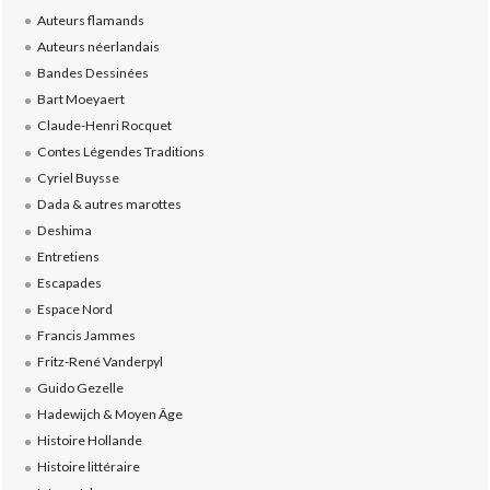
Auteurs flamands
Auteurs néerlandais
Bandes Dessinées
Bart Moeyaert
Claude-Henri Rocquet
Contes Légendes Traditions
Cyriel Buysse
Dada & autres marottes
Deshima
Entretiens
Escapades
Espace Nord
Francis Jammes
Fritz-René Vanderpyl
Guido Gezelle
Hadewijch & Moyen Âge
Histoire Hollande
Histoire littéraire