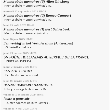
Memorabele memoires (3) Allen Ginsberg
Memorabele memoires (what’s in...
mercredi 10
septembre 2025
12h08
Memorabele memoires (2) Remco Campert
Memorabele memoires (what’s in...
lundi 25
août 2025
18h45
Memorabele memoires (1) Bert Schierbeek
Memorabele memoires (what ’ s...
lundi 16
juin 2025
18h22
Een verblijf in het Vertalershuis (Antwerpen)
Galerie Baudelaire ,...
jeudi 23
janvier 2025
14h26
UN POËTE HOLLANDAIS AU SERVICE DE LA FRANCE
FRITZ VANDERPYL...
mardi 21
janvier 2025
16h49
EEN ZOEKTOCHT
Een Nederlandse vriend...
jeudi 09
janvier 2025
17h49
BENNO BARNARD HANDBOEK
Niks geen vage buitenlander De...
vendredi 13
décembre 2024
18h13
Poste à pourvoir
Quatre poèmes de Ruth Lasters...
vendredi 17
mai 2024
23h10