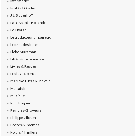
Intermèdes
Invités / Gasten
J.J. Slauerhoff
La Revue de Hollande
Le Thyrse
Le traducteur amoureux
Lettres des Indes
Lieke Marsman
Littérature jeunesse
Livres & Revues
Louis Couperus
Marieke Lucas Rijneveld
Multatuli
Musique
Paul Bogaert
Peintres-Graveurs
Philippe Zilcken
Poètes & Poèmes
Polars / Thrillers