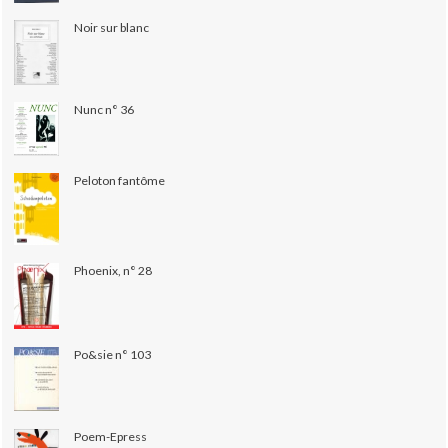
Noir sur blanc
Nunc n° 36
Peloton fantôme
Phoenix, n° 28
Po&sie n° 103
Poem-Epress