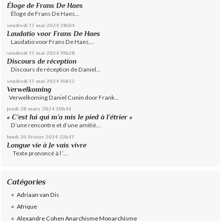
Éloge de Frans De Haes
Éloge de Frans De Haes...
vendredi 17
mai 2024
21h04
Laudatio voor Frans De Haes
Laudatio voor Frans De Haes,...
vendredi 17
mai 2024
19h28
Discours de réception
Discours de réception de Daniel...
vendredi 17
mai 2024
16h52
Verwelkoming
Verwelkoming Daniel Cunin door Frank...
jeudi 28
mars 2024
20h44
« C’est lui qui m’a mis le pied à l’étrier »
D’une rencontre et d’une amitié...
lundi 26
février 2024
22h47
Longue vie à Je vais vivre
Texte prononcé à l ’...
Catégories
Adriaan van Dis
Afrique
Alexandre Cohen Anarchisme Monarchisme