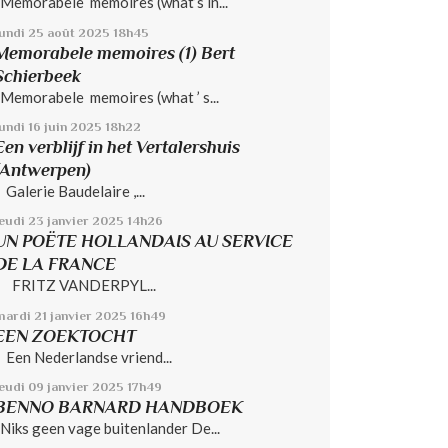
Memorabele memoires (what’s in...
lundi 25
août 2025
18h45
Memorabele memoires (1) Bert
Schierbeek
Memorabele memoires (what ’ s...
undi 16
juin 2025
18h22
Een verblijf in het Vertalershuis
(Antwerpen)
Galerie Baudelaire ,...
jeudi 23
janvier 2025
14h26
UN POËTE HOLLANDAIS AU SERVICE
DE LA FRANCE
FRITZ VANDERPYL...
mardi 21
janvier 2025
16h49
EEN ZOEKTOCHT
Een Nederlandse vriend...
jeudi 09
janvier 2025
17h49
BENNO BARNARD HANDBOEK
Niks geen vage buitenlander De...