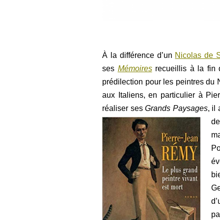
À la différence d’un
Nicolas de S
ses
Mémoires
recueillis à la fin
prédilection pour les peintres du
aux Italiens, en particulier à Pi
réaliser ses
Grands Paysages
, i
de
ma
Po
é
bi
Ge
d’
pa