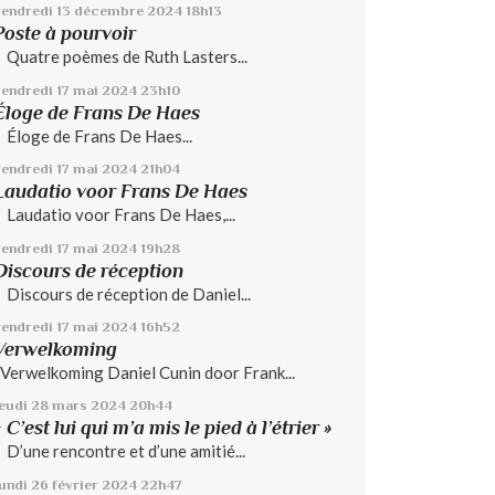
vendredi 13
décembre 2024
18h13
Poste à pourvoir
Quatre poèmes de Ruth Lasters...
vendredi 17
mai 2024
23h10
Éloge de Frans De Haes
Éloge de Frans De Haes...
vendredi 17
mai 2024
21h04
Laudatio voor Frans De Haes
Laudatio voor Frans De Haes,...
vendredi 17
mai 2024
19h28
Discours de réception
Discours de réception de Daniel...
vendredi 17
mai 2024
16h52
Verwelkoming
Verwelkoming Daniel Cunin door Frank...
jeudi 28
mars 2024
20h44
« C’est lui qui m’a mis le pied à l’étrier »
D’une rencontre et d’une amitié...
lundi 26
février 2024
22h47