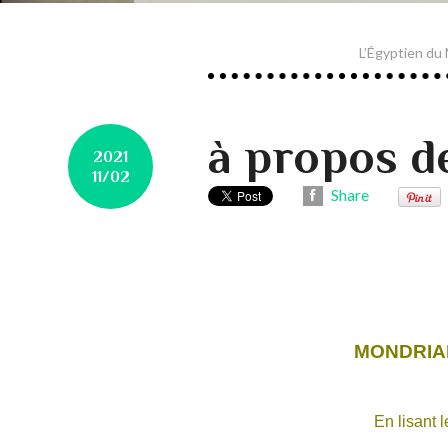
L’Égyptien du
à propos d
2021
11/02
Share
MONDRIA
En lisant 