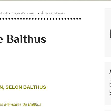
 Nord
Page d'accueil
Âmes solitaires
e Balthus
N, SELON BALTHUS
les
Mémoires de Balthus