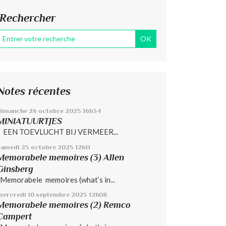
Rechercher
Notes récentes
dimanche 26
octobre 2025
16h34
MINIATUURTJES
EEN TOEVLUCHT BIJ VERMEER...
samedi 25
octobre 2025
12h11
Memorabele memoires (3) Allen
Ginsberg
Memorabele memoires (what’s in...
mercredi 10
septembre 2025
12h08
Memorabele memoires (2) Remco
Campert