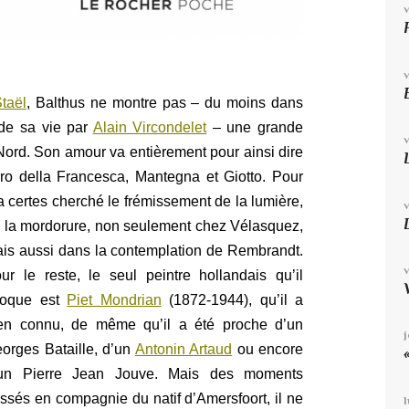
taël
, Balthus ne montre pas – du moins dans
 de sa vie par
Alain Vircondelet
– une grande
 Nord. Son amour va entièrement pour ainsi dire
erro della Francesca, Mantegna et Giotto. Pour
l a certes cherché le frémissement de la lumière,
 la mordorure, non
seulement chez Vélasquez,
is aussi dans la contemplation de Rembrandt.
ur le reste, le seul peintre hollandais qu’il
voque est
Piet Mondrian
(1872-1944), qu’il a
en connu, de même qu’il a été proche d’un
orges Bataille, d’un
Antonin Artaud
ou encore
un Pierre Jean Jouve. Mais des moments
ssés en compagnie du natif d’Amersfoort, il ne