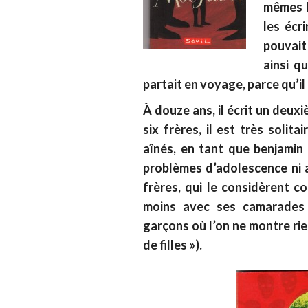
mêmes l
les écri
pouvait 
ainsi qu
partait en voyage, parce qu’il n
À douze ans, il écrit un deux
six frères, il est très solit
aînés, en tant que benjamin 
problèmes d’adolescence ni a
frères, qui le considèrent c
moins avec ses camarades 
garçons où l’on ne montre rien
de filles »).