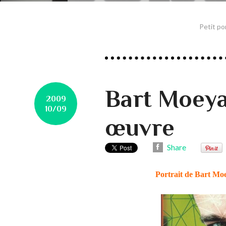
Petit po
Bart Moeya
2009
10/09
œuvre
Share
Portrait de Bart Mo