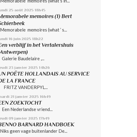
Memorabele memoires (what’s in...
lundi 25
août 2025
18h45
Memorabele memoires (1) Bert
Schierbeek
Memorabele memoires (what ’ s...
undi 16
juin 2025
18h22
Een verblijf in het Vertalershuis
(Antwerpen)
Galerie Baudelaire ,...
jeudi 23
janvier 2025
14h26
UN POËTE HOLLANDAIS AU SERVICE
DE LA FRANCE
FRITZ VANDERPYL...
mardi 21
janvier 2025
16h49
EEN ZOEKTOCHT
Een Nederlandse vriend...
jeudi 09
janvier 2025
17h49
BENNO BARNARD HANDBOEK
Niks geen vage buitenlander De...