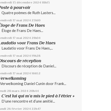
vendredi 13
décembre 2024
18h13
Poste à pourvoir
Quatre poèmes de Ruth Lasters...
vendredi 17
mai 2024
23h10
Éloge de Frans De Haes
Éloge de Frans De Haes...
vendredi 17
mai 2024
21h04
Laudatio voor Frans De Haes
Laudatio voor Frans De Haes,...
vendredi 17
mai 2024
19h28
Discours de réception
Discours de réception de Daniel...
vendredi 17
mai 2024
16h52
Verwelkoming
Verwelkoming Daniel Cunin door Frank...
jeudi 28
mars 2024
20h44
« C’est lui qui m’a mis le pied à l’étrier »
D’une rencontre et d’une amitié...
lundi 26
février 2024
22h47