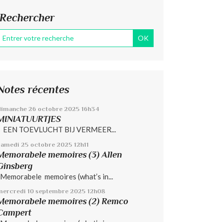
Rechercher
Notes récentes
dimanche 26
octobre 2025
16h34
MINIATUURTJES
EEN TOEVLUCHT BIJ VERMEER...
samedi 25
octobre 2025
12h11
Memorabele memoires (3) Allen
Ginsberg
Memorabele memoires (what’s in...
mercredi 10
septembre 2025
12h08
Memorabele memoires (2) Remco
Campert