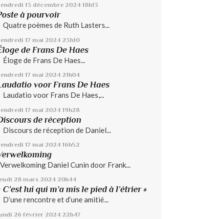
vendredi 13
décembre 2024
18h13
Poste à pourvoir
Quatre poèmes de Ruth Lasters...
vendredi 17
mai 2024
23h10
Éloge de Frans De Haes
Éloge de Frans De Haes...
vendredi 17
mai 2024
21h04
Laudatio voor Frans De Haes
Laudatio voor Frans De Haes,...
vendredi 17
mai 2024
19h28
Discours de réception
Discours de réception de Daniel...
vendredi 17
mai 2024
16h52
Verwelkoming
Verwelkoming Daniel Cunin door Frank...
jeudi 28
mars 2024
20h44
« C’est lui qui m’a mis le pied à l’étrier »
D’une rencontre et d’une amitié...
lundi 26
février 2024
22h47