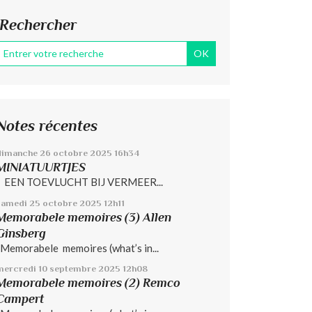
Rechercher
Notes récentes
dimanche 26
octobre 2025
16h34
MINIATUURTJES
EEN TOEVLUCHT BIJ VERMEER...
samedi 25
octobre 2025
12h11
Memorabele memoires (3) Allen
Ginsberg
Memorabele memoires (what’s in...
mercredi 10
septembre 2025
12h08
Memorabele memoires (2) Remco
Campert