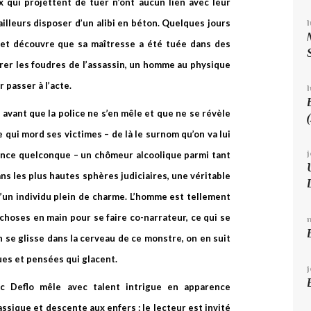
 qui projettent de tuer n’ont aucun lien avec leur
ailleurs disposer d’un alibi en béton. Quelques jours
l et découvre que sa maîtresse a été tuée dans des
irer les foudres de l’assassin, un homme au physique
ir passer à l’acte.
l
avant que la police ne s’en mêle et que ne se révèle
e qui mord ses victimes – de là le surnom qu’on va lui
ence quelconque – un chômeur alcoolique parmi tant
ans les plus hautes sphères judiciaires, une véritable
un individu plein de charme. L’homme est tellement
 choses en main pour se faire co-narrateur, ce qui se
n se glisse dans la cerveau de ce monstre, on en suit
ues et pensées qui glacent.
c Deflo mêle avec talent intrigue en apparence
assique et descente aux enfers : le lecteur est invité