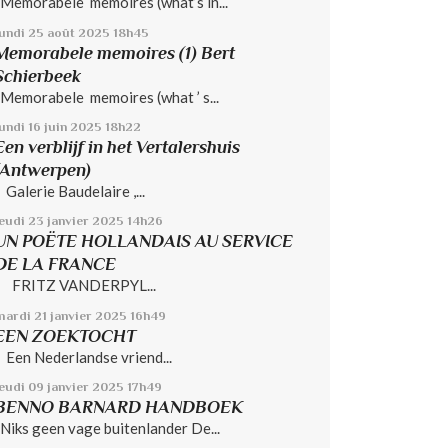
Memorabele memoires (what’s in...
lundi 25
août 2025
18h45
Memorabele memoires (1) Bert
Schierbeek
Memorabele memoires (what ’ s...
undi 16
juin 2025
18h22
Een verblijf in het Vertalershuis
(Antwerpen)
Galerie Baudelaire ,...
jeudi 23
janvier 2025
14h26
UN POËTE HOLLANDAIS AU SERVICE
DE LA FRANCE
FRITZ VANDERPYL...
mardi 21
janvier 2025
16h49
EEN ZOEKTOCHT
Een Nederlandse vriend...
jeudi 09
janvier 2025
17h49
BENNO BARNARD HANDBOEK
Niks geen vage buitenlander De...