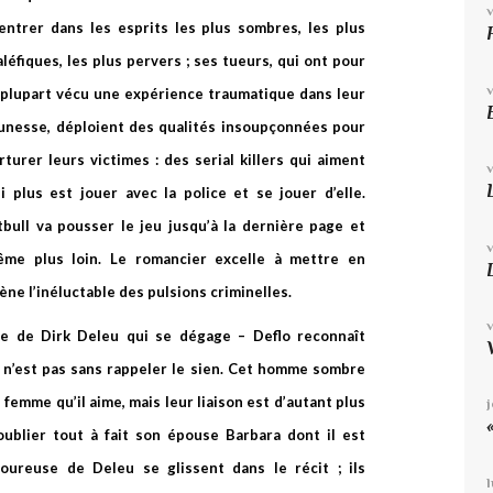
entrer dans les esprits les plus sombres, les plus
léfiques, les plus pervers ; ses tueurs, qui ont pour
 plupart vécu une expérience traumatique dans leur
unesse, déploient des qualités insoupçonnées pour
rturer leurs victimes : des serial killers qui aiment
i plus est jouer avec la police et se jouer d’elle.
tbull va pousser le jeu jusqu’à la dernière page et
me plus loin. Le romancier excelle à mettre en
ène l’inéluctable des pulsions criminelles.
ure de Dirk Deleu qui se dégage – Deflo reconnaît
er n’est pas sans rappeler le sien. Cet homme sombre
femme qu’il aime, mais leur liaison est d’autant plus
oublier tout à fait son épouse Barbara dont il est
oureuse de Deleu se glissent dans le récit ; ils