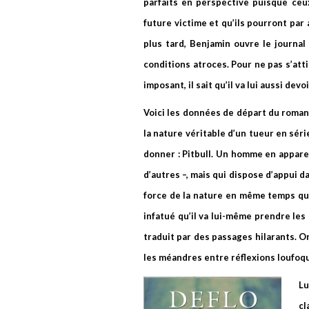
parfaits en perspective puisque ceux
future victime et qu’ils pourront par 
plus tard, Benjamin ouvre le journa
conditions atroces. Pour ne pas s’att
imposant, il sait qu’il va lui aussi devo
Voici les données de départ du roman 
la nature véritable d’un tueur en séri
donner : Pitbull. Un homme en appar
d’autres –, mais qui dispose d’appui d
force de la nature en même temps qu’
infatué qu’il va lui-même prendre les
traduit par des passages hilarants. O
les méandres entre réflexions loufoq
Lu
cl