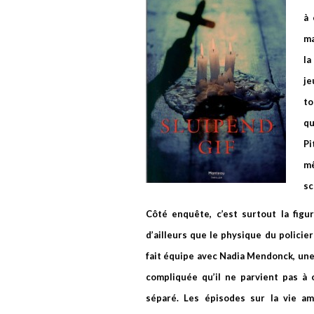
à 
ma
la
je
to
qu
Pi
mê
sc
Côté enquête, c’est surtout la fig
d’ailleurs que le physique du polici
fait équipe avec Nadia Mendonck, une 
compliquée qu’il ne parvient pas à 
séparé. Les épisodes sur la vie am