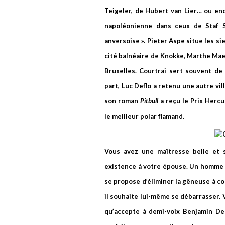
Teigeler, de Hubert van Lier… ou en
napoléonienne dans ceux de Staf S
anversoise ». Pieter Aspe situe les sie
cité balnéaire de Knokke, Marthe Maer
Bruxelles. Courtrai sert souvent de
part, Luc Deflo a retenu une autre vill
son roman
Pitbull
a reçu le Prix Herc
le meilleur polar flamand.
Vous avez une maîtresse belle et 
existence à votre épouse. Un homme 
se propose d’éliminer la gêneuse à co
il souhaite lui-même se débarrasser. Vo
qu’accepte à demi-voix Benjamin Del