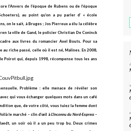
core l’Anvers de l’époque de Rubens ou de l’époque
choeters), au point qu’on a pu parler d’ « école
ns, on le sait, à Bruges ; Jos Pierreux a élu la célèbre
en la ville de Gand, le policier Christian De Coninck
 cadre aux livres du romancier Axel Bouts.
Pour sa
e au riche passé, celle où il est né, Malines. En 2008,
ule Poirot qui, depuis 1998, récompense tous les ans
sensuelle. Problème : elle menace de révéler son
avec qui vous échanger quelques mots dans un café
ndition que, de votre côté, vous tuiez la femme dont
ilà le marché – clin d’œil à
L’Inconnu du Nord-Express
–
aedt, un soir où il a un peu trop bu. Deux crimes