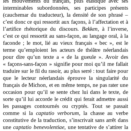
les mouvements du français, plus élastique avec ses
interminables subordonnées, ses participes présents
(cauchemar du traducteur), la densité de son phrasé –
c’est donc ce qui ressortit aux façons, à l’affectation et à
l’artifice rhétorique du discours.
Bekken
, à l’inverse,
c’est ce qui ressortit au sans-façon, au langage oral, à la
faconde ; le mot, lié au vieux français « bec », est le
terme qu’emploient les acteurs de théâtre néerlandais
pour dire qu’un texte a « de la gueule ». Avoir des
« façons-sans-façon » signifie pour moi qu’il me fallait
traduire sur le fil du rasoir, au plus serré : tout faire pour
que le lecteur néerlandais éprouve la singularité du
français de Michon, et en même temps, ne pas rater une
occasion pour qu’il se sente chez lui dans le texte, de
sorte qu’il lui accorde le crédit qui ferait admettre aussi
les passages contournés ou cryptés. Tout se passait
comme si la
captatio verborum
, la chasse au verbe
constitutive de la traduction, s’inscrivait sans arrêt dans
une
captatio benevolentiae
, une tentative de s’attirer la