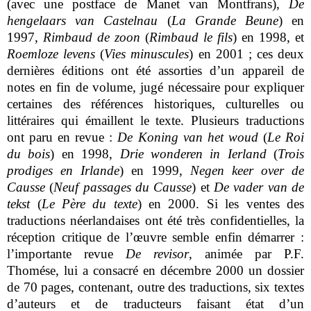
(avec une postface de Manet van Montfrans),
De
hengelaars van Castelnau
(
La Grande Beune
) en
1997,
Rimbaud de zoon
(
Rimbaud le fils
) en 1998, et
Roemloze levens
(
Vies minuscules
) en 2001 ; ces deux
dernières éditions ont été assorties d’un appareil de
notes en fin de volume, jugé nécessaire pour expliquer
certaines des références historiques, culturelles ou
littéraires qui émaillent le texte. Plusieurs traductions
ont paru en revue :
De Koning van het woud
(
Le Roi
du bois
) en 1998,
Drie wonderen in Ierland
(
Trois
prodiges en Irlande
) en 1999,
Negen keer over de
Causse
(
Neuf passages du Causse
) et
De vader van de
tekst
(
Le Père du texte
) en 2000. Si les ventes des
traductions néerlandaises ont été très confidentielles, la
réception critique de l’œuvre semble enfin démarrer :
l’importante revue
De revisor
, animée par P.F.
Thomése, lui a consacré en décembre 2000 un dossier
de 70 pages, contenant, outre des traductions, six textes
d’auteurs et de traducteurs faisant état d’un