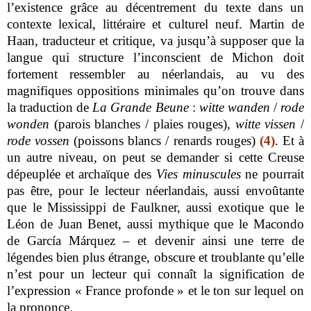
l’existence grâce au décentrement du texte dans un
contexte lexical, littéraire et culturel neuf. Martin de
Haan, traducteur et critique, va jusqu’à supposer que la
langue qui structure l’inconscient de Michon doit
fortement ressembler au néerlandais, au vu des
magnifiques oppositions minimales qu’on trouve dans
la traduction de
La Grande Beune
:
witte wanden
/
rode
wonden
(parois blanches / plaies rouges),
witte vissen
/
rode vossen
(poissons blancs / renards rouges)
(4)
. Et à
un autre niveau, on peut se demander si cette Creuse
dépeuplée et archaïque des
Vies minuscules
ne pourrait
pas être, pour le lecteur néerlandais, aussi envoûtante
que le Mississippi de Faulkner, aussi exotique que le
Léon de Juan Benet, aussi mythique que le Macondo
de García Márquez – et devenir ainsi une terre de
légendes bien plus étrange, obscure et troublante qu’elle
n’est pour un lecteur qui connaît la signification de
l’expression « France profonde » et le ton sur lequel on
la prononce.