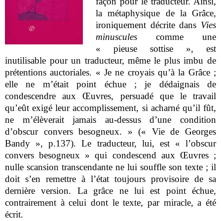
façon pour le traducteur. Ainsi,
la métaphysique de la Grâce,
ironiquement décrite dans
Vies
minuscules
comme une
« pieuse sottise », est
inutilisable pour un traducteur, même le plus imbu de
prétentions auctoriales. « Je ne croyais qu’à la Grâce ;
elle ne m’était point échue ; je dédaignais de
condescendre aux Œuvres, persuadé que le travail
qu’eût exigé leur accomplissement, si acharné qu’il fût,
ne m’élèverait jamais au-dessus d’une condition
d’obscur convers besogneux. » (« Vie de Georges
Bandy », p.137). Le traducteur, lui, est « l’obscur
convers besogneux » qui condescend aux Œuvres ;
nulle scansion transcendante ne lui souffle son texte ; il
doit s’en remettre à l’état toujours provisoire de sa
dernière version. La grâce ne lui est point échue,
contrairement à celui dont le texte, par miracle, a été
écrit.