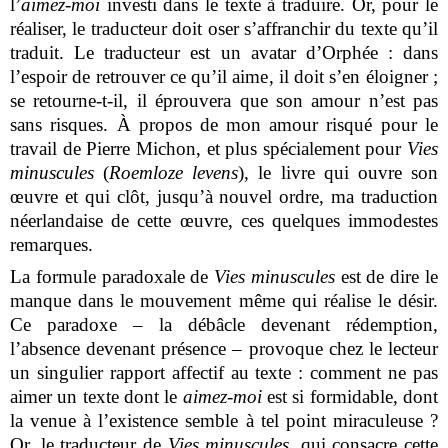
l’
aimez-moi
investi dans le texte à traduire. Or, pour le
réaliser, le traducteur doit oser s’affranchir du texte qu’il
traduit. Le traducteur est un avatar d’Orphée : dans
l’espoir de retrouver ce qu’il aime, il doit s’en éloigner ;
se retourne-t-il, il éprouvera que son amour n’est pas
sans risques. À propos de mon amour risqué pour le
travail de Pierre Michon, et plus spécialement pour
Vies
minuscules
(
Roemloze levens
), le livre qui ouvre son
œuvre et qui clôt, jusqu’à nouvel ordre, ma traduction
néerlandaise de cette œuvre, ces quelques immodestes
remarques.
La formule paradoxale de
Vies minuscules
est de dire le
manque dans le mouvement même qui réalise le désir.
Ce paradoxe – la débâcle devenant rédemption,
l’absence devenant présence – provoque chez le lecteur
un singulier rapport affectif au texte : comment ne pas
aimer un texte dont le
aimez-moi
est si formidable, dont
la venue à l’existence semble à tel point miraculeuse ?
Or, le traducteur de
Vies minuscules
, qui consacre cette