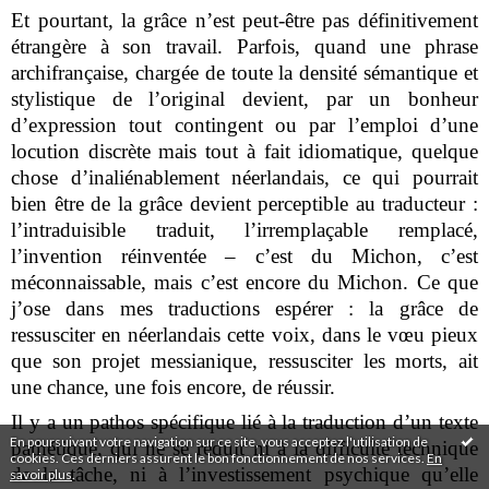
Et pourtant, la grâce n’est peut-être pas définitivement
étrangère à son travail. Parfois, quand une phrase
archifrançaise, chargée de toute la densité sémantique et
stylistique de l’original devient, par un bonheur
d’expression tout contingent ou par l’emploi d’une
locution discrète mais tout à fait idiomatique, quelque
chose d’inaliénablement néerlandais, ce qui pourrait
bien être de la grâce devient perceptible au traducteur :
l’intraduisible traduit, l’irremplaçable remplacé,
l’invention réinventée – c’est du Michon, c’est
méconnaissable, mais c’est encore du Michon. Ce que
j’ose dans mes traductions espérer : la grâce de
ressusciter en néerlandais cette voix, dans le vœu pieux
que son projet messianique, ressusciter les morts, ait
une chance, une fois encore, de réussir.
Il y a un pathos spécifique lié à la traduction d’un texte
En poursuivant votre navigation sur ce site, vous acceptez l'utilisation de
pathétique, qui ne se réduit ni à la difficulté technique
cookies. Ces derniers assurent le bon fonctionnement de nos services.
En
de la tâche, ni à l’investissement psychique qu’elle
savoir plus
.