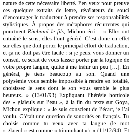
nature de cette nécessaire liberté. J’en veux pour preuve
ces quelques extraits de lettre, révélateurs du souci
d’encourager le traducteur à prendre ses responsabilités
stylistiques. À propos des métaphores récurrentes qui
ponctuent
Rimbaud le fils
, Michon écrit : « Elles ont
entraîné le sens, elles l’ont généré. C’est donc en effet
sur elles que doit porter le principal effort de traduction,
et ça ne doit pas être facile : si je peux vous donner un
conseil, ce serait de vous laisser porter par la logique de
votre propre langue, quitte à me trahir un peu […]. En
général, je tiens beaucoup au son. Quand une
polysémie vous semble impossible à rendre en totalité,
choisissez le sens dont le son vous semble le plus
heureux. » (13/01/93) Expliquant l’hérésie horticole
des « glaïeuls sur l’eau », à la fin du texte sur Goya,
Michon explique : « Je suis conscient de l’écart, je l’ai
voulu. C’était une question de sonorités en français. Tu
choisis comme tu veux avec ta langue (le mot
« glaïeul » est comme « triomphant »). » (11/12/94). Et