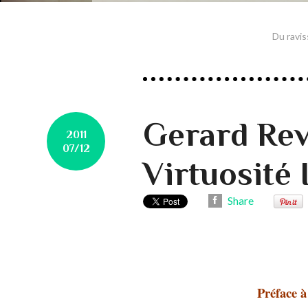
Du ravi
Gerard Rev
2011
07/12
Virtuosité
Share
Préface 