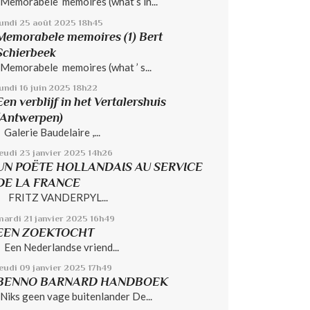
Memorabele memoires (what’s in...
lundi 25
août 2025
18h45
Memorabele memoires (1) Bert
Schierbeek
Memorabele memoires (what ’ s...
undi 16
juin 2025
18h22
Een verblijf in het Vertalershuis
(Antwerpen)
Galerie Baudelaire ,...
jeudi 23
janvier 2025
14h26
UN POËTE HOLLANDAIS AU SERVICE
DE LA FRANCE
FRITZ VANDERPYL...
mardi 21
janvier 2025
16h49
EEN ZOEKTOCHT
Een Nederlandse vriend...
jeudi 09
janvier 2025
17h49
BENNO BARNARD HANDBOEK
Niks geen vage buitenlander De...