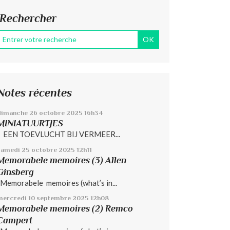
Rechercher
Notes récentes
dimanche 26
octobre 2025
16h34
MINIATUURTJES
EEN TOEVLUCHT BIJ VERMEER...
samedi 25
octobre 2025
12h11
Memorabele memoires (3) Allen
Ginsberg
Memorabele memoires (what’s in...
mercredi 10
septembre 2025
12h08
Memorabele memoires (2) Remco
Campert