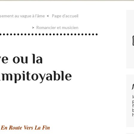
ssement au vague à l’âme
Page d'accueil
Romancier et musicien
e ou la
 Impitoyable
à
En Route Vers La Fin