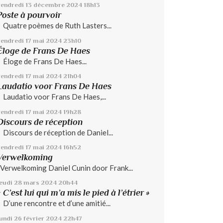
vendredi 13
décembre 2024
18h13
Poste à pourvoir
Quatre poèmes de Ruth Lasters...
vendredi 17
mai 2024
23h10
Éloge de Frans De Haes
Éloge de Frans De Haes...
vendredi 17
mai 2024
21h04
Laudatio voor Frans De Haes
Laudatio voor Frans De Haes,...
vendredi 17
mai 2024
19h28
Discours de réception
Discours de réception de Daniel...
vendredi 17
mai 2024
16h52
Verwelkoming
Verwelkoming Daniel Cunin door Frank...
jeudi 28
mars 2024
20h44
« C’est lui qui m’a mis le pied à l’étrier »
D’une rencontre et d’une amitié...
lundi 26
février 2024
22h47