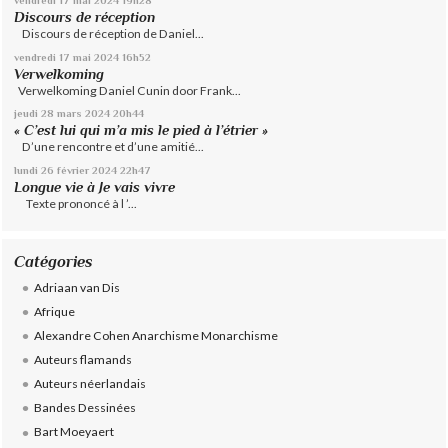
vendredi 17
mai 2024
19h28
Discours de réception
Discours de réception de Daniel...
vendredi 17
mai 2024
16h52
Verwelkoming
Verwelkoming Daniel Cunin door Frank...
jeudi 28
mars 2024
20h44
« C’est lui qui m’a mis le pied à l’étrier »
D’une rencontre et d’une amitié...
lundi 26
février 2024
22h47
Longue vie à Je vais vivre
Texte prononcé à l ’...
Catégories
Adriaan van Dis
Afrique
Alexandre Cohen Anarchisme Monarchisme
Auteurs flamands
Auteurs néerlandais
Bandes Dessinées
Bart Moeyaert