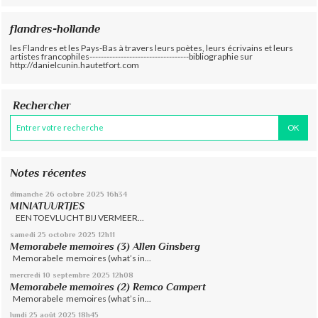
flandres-hollande
les Flandres et les Pays-Bas à travers leurs poètes, leurs écrivains et leurs
artistes francophiles-----------------------------------bibliographie sur
http://danielcunin.hautetfort.com
Rechercher
Notes récentes
dimanche 26
octobre 2025
16h34
MINIATUURTJES
EEN TOEVLUCHT BIJ VERMEER...
samedi 25
octobre 2025
12h11
Memorabele memoires (3) Allen Ginsberg
Memorabele memoires (what’s in...
mercredi 10
septembre 2025
12h08
Memorabele memoires (2) Remco Campert
Memorabele memoires (what’s in...
lundi 25
août 2025
18h45