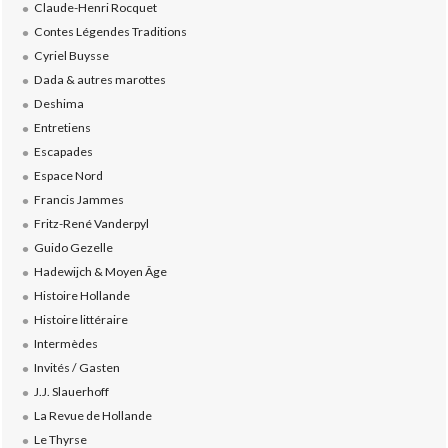
Claude-Henri Rocquet
Contes Légendes Traditions
Cyriel Buysse
Dada & autres marottes
Deshima
Entretiens
Escapades
Espace Nord
Francis Jammes
Fritz-René Vanderpyl
Guido Gezelle
Hadewijch & Moyen Âge
Histoire Hollande
Histoire littéraire
Intermèdes
Invités / Gasten
J.J. Slauerhoff
La Revue de Hollande
Le Thyrse