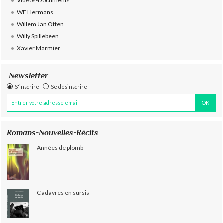
Vidéos-Documents
WF Hermans
Willem Jan Otten
Willy Spillebeen
Xavier Marmier
Newsletter
S'inscrire
Se désinscrire
Romans-Nouvelles-Récits
Années de plomb
Cadavres en sursis