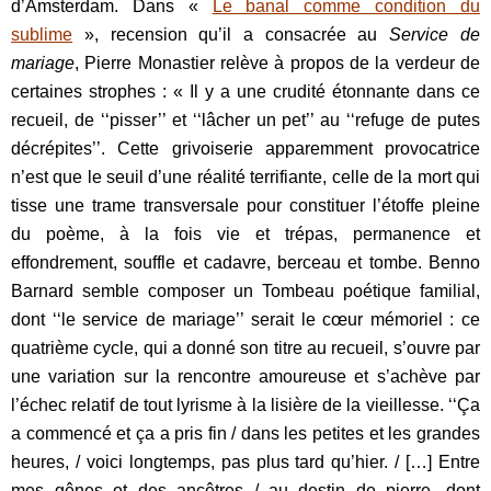
d’Amsterdam. Dans «
Le banal comme condition du
sublime
», recension qu’il a consacrée au
Service de
mariage
, Pierre Monastier relève à propos de la verdeur de
certaines strophes : « Il y a une crudité étonnante dans ce
recueil, de ‘‘pisser’’ et ‘‘lâcher un pet’’ au ‘‘refuge de putes
décrépites’’. Cette grivoiserie apparemment provocatrice
n’est que le seuil d’une réalité terrifiante, celle de la mort qui
tisse une trame transversale pour constituer l’étoffe pleine
du poème, à la fois vie et trépas, permanence et
effondrement, souffle et cadavre, berceau et tombe. Benno
Barnard semble composer un Tombeau poétique familial,
dont ‘‘le service de mariage’’ serait le cœur mémoriel : ce
quatrième cycle, qui a donné son titre au recueil, s’ouvre par
une variation sur la rencontre amoureuse et s’achève par
l’échec relatif de tout lyrisme à la lisière de la vieillesse. ‘‘Ça
a commencé et ça a pris fin / dans les petites et les grandes
heures, / voici longtemps, pas plus tard qu’hier. / […] Entre
mes gênes et des ancêtres / au destin de pierre, dont