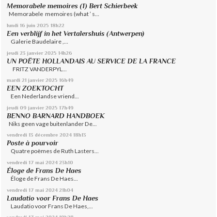
Memorabele memoires (1) Bert Schierbeek
Memorabele memoires (what ’ s...
lundi 16
juin 2025
18h22
Een verblijf in het Vertalershuis (Antwerpen)
Galerie Baudelaire ,...
jeudi 23
janvier 2025
14h26
UN POËTE HOLLANDAIS AU SERVICE DE LA FRANCE
FRITZ VANDERPYL...
mardi 21
janvier 2025
16h49
EEN ZOEKTOCHT
Een Nederlandse vriend...
jeudi 09
janvier 2025
17h49
BENNO BARNARD HANDBOEK
Niks geen vage buitenlander De...
vendredi 13
décembre 2024
18h13
Poste à pourvoir
Quatre poèmes de Ruth Lasters...
vendredi 17
mai 2024
23h10
Éloge de Frans De Haes
Éloge de Frans De Haes...
vendredi 17
mai 2024
21h04
Laudatio voor Frans De Haes
Laudatio voor Frans De Haes,...