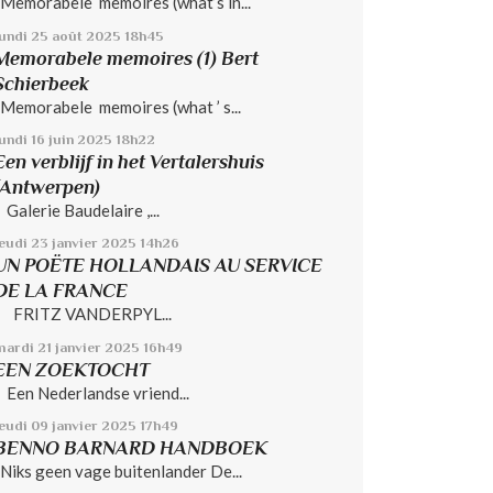
Memorabele memoires (what’s in...
lundi 25
août 2025
18h45
Memorabele memoires (1) Bert
Schierbeek
Memorabele memoires (what ’ s...
undi 16
juin 2025
18h22
Een verblijf in het Vertalershuis
(Antwerpen)
Galerie Baudelaire ,...
jeudi 23
janvier 2025
14h26
UN POËTE HOLLANDAIS AU SERVICE
DE LA FRANCE
FRITZ VANDERPYL...
mardi 21
janvier 2025
16h49
EEN ZOEKTOCHT
Een Nederlandse vriend...
jeudi 09
janvier 2025
17h49
BENNO BARNARD HANDBOEK
Niks geen vage buitenlander De...