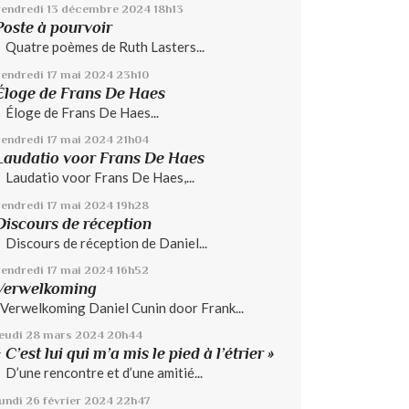
vendredi 13
décembre 2024
18h13
Poste à pourvoir
Quatre poèmes de Ruth Lasters...
vendredi 17
mai 2024
23h10
Éloge de Frans De Haes
Éloge de Frans De Haes...
vendredi 17
mai 2024
21h04
Laudatio voor Frans De Haes
Laudatio voor Frans De Haes,...
vendredi 17
mai 2024
19h28
Discours de réception
Discours de réception de Daniel...
vendredi 17
mai 2024
16h52
Verwelkoming
Verwelkoming Daniel Cunin door Frank...
jeudi 28
mars 2024
20h44
« C’est lui qui m’a mis le pied à l’étrier »
D’une rencontre et d’une amitié...
lundi 26
février 2024
22h47