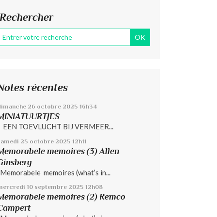
Rechercher
Notes récentes
dimanche 26
octobre 2025
16h34
MINIATUURTJES
EEN TOEVLUCHT BIJ VERMEER...
samedi 25
octobre 2025
12h11
Memorabele memoires (3) Allen
Ginsberg
Memorabele memoires (what’s in...
mercredi 10
septembre 2025
12h08
Memorabele memoires (2) Remco
Campert