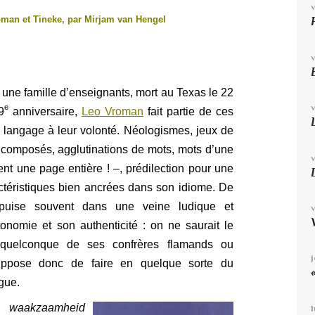
oman et Tineke, par Mirjam van Hengel
une famille d’enseignants, mort au Texas le 22
e
9
anniversaire,
Leo Vroman
fait partie de ces
e langage à leur volonté. Néologismes, jeux de
s composés, agglutinations de mots, mots d’une
nt une page entière ! –, prédilection pour une
actéristiques bien ancrées dans son idiome. De
i puise souvent dans une veine ludique et
onomie et son authenticité : on ne saurait le
 quelconque de ses confrères flamands ou
suppose donc de faire en quelque sorte du
gue.
if
waakzaamheid