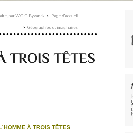
aire, par W.G.C. Byvanck
Page d'accueil
Géographies et imaginaires
À TROIS TÊTES
 L’HOMME À TROIS TÊTES