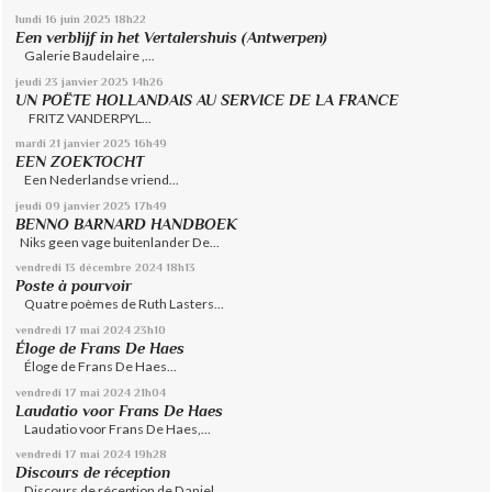
lundi 16
juin 2025
18h22
Een verblijf in het Vertalershuis (Antwerpen)
Galerie Baudelaire ,...
jeudi 23
janvier 2025
14h26
UN POËTE HOLLANDAIS AU SERVICE DE LA FRANCE
FRITZ VANDERPYL...
mardi 21
janvier 2025
16h49
EEN ZOEKTOCHT
Een Nederlandse vriend...
jeudi 09
janvier 2025
17h49
BENNO BARNARD HANDBOEK
Niks geen vage buitenlander De...
vendredi 13
décembre 2024
18h13
Poste à pourvoir
Quatre poèmes de Ruth Lasters...
vendredi 17
mai 2024
23h10
Éloge de Frans De Haes
Éloge de Frans De Haes...
vendredi 17
mai 2024
21h04
Laudatio voor Frans De Haes
Laudatio voor Frans De Haes,...
vendredi 17
mai 2024
19h28
Discours de réception
Discours de réception de Daniel...