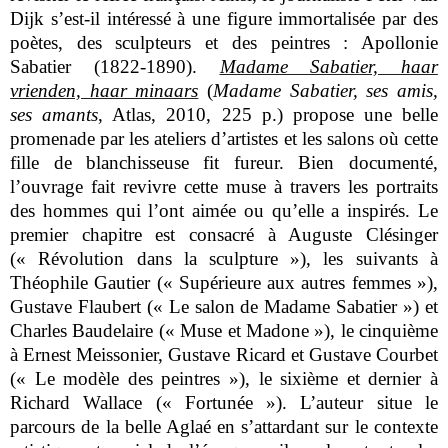
Dijk s’est-il intéressé à une figure immortalisée par des
poètes, des sculpteurs et des peintres : Apollonie
Sabatier (1822-1890).
Madame Sabatier, haar
vrienden, haar minaars
(
Madame Sabatier, ses amis,
ses amants
, Atlas, 2010, 225 p.) propose une belle
promenade par les ateliers d’artistes et les salons où cette
fille de blanchisseuse fit fureur. Bien documenté,
l’ouvrage fait revivre cette muse à travers les portraits
des hommes qui l’ont aimée ou qu’elle a inspirés. Le
premier chapitre est consacré à Auguste Clésinger
(« Révolution dans la sculpture »), les suivants à
Théophile Gautier (« Supérieure aux autres femmes »),
Gustave Flaubert (« Le salon de Madame Sabatier ») et
Charles Baudelaire (« Muse et Madone »), le cinquième
à Ernest Meissonier, Gustave Ricard et Gustave Courbet
(« Le modèle des peintres »), le sixième et dernier à
Richard Wallace (« Fortunée »). L’auteur situe le
parcours de la belle Aglaé en s’attardant sur le contexte