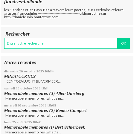
flandres-hollande
les Flandres et les Pays-Bas à travers leurs poètes, leurs écrivains et leurs
artistes francophiles-----------------------------------bibliographie sur
http://danielcunin.hautetfort.com
Rechercher
Notes récentes
dimanche 26
octobre 2025
16h34
MINIATUURTJES
EEN TOEVLUCHT BIJ VERMEER...
samedi 25
octobre 2025
12h11
Memorabele memoires (3) Allen Ginsberg
Memorabele memoires (what’s in...
mercredi 10
septembre 2025
12h08
Memorabele memoires (2) Remco Campert
Memorabele memoires (what’s in...
lundi 25
août 2025
18h45
Memorabele memoires (1) Bert Schierbeek
Memorabele memoires (what ’ s...