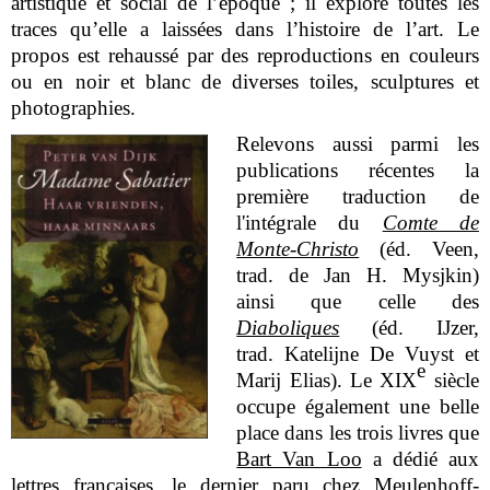
artistique et social de l’époque ; il explore toutes les
traces qu’elle a laissées dans l’histoire de l’art. Le
propos est rehaussé par des reproductions en couleurs
ou en noir et blanc de diverses toiles, sculptures et
photographies.
Relevons aussi parmi les
publications récentes la
première traduction de
l'intégrale du
Comte de
Monte-Christo
(éd. Veen,
trad. de Jan H. Mysjkin)
ainsi que celle des
Diaboliques
(éd. IJzer,
trad. Katelijne De Vuyst et
e
Marij Elias). Le XIX
siècle
occupe également une belle
place dans les trois livres que
Bart Van Loo
a dédié aux
lettres françaises, le dernier paru chez Meulenhoff-