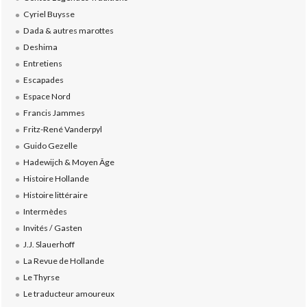
Cyriel Buysse
Dada & autres marottes
Deshima
Entretiens
Escapades
Espace Nord
Francis Jammes
Fritz-René Vanderpyl
Guido Gezelle
Hadewijch & Moyen Âge
Histoire Hollande
Histoire littéraire
Intermèdes
Invités / Gasten
J.J. Slauerhoff
La Revue de Hollande
Le Thyrse
Le traducteur amoureux