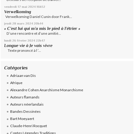
vendredi 17
mai 2024
16h52
Verwelkoming
Verwelkoming Daniel Cunin door Frank...
jeudi 28
mars 2024
20h44
« C’est lui qui m’a mis le pied à l’étrier »
D’une rencontre et d’une amitié...
lundi 26
février 2024
22h47
Longue vie à Je vais vivre
Texte prononcé à l ’...
Catégories
Adriaan van Dis
Afrique
Alexandre Cohen Anarchisme Monarchisme
Auteurs flamands
Auteurs néerlandais
Bandes Dessinées
Bart Moeyaert
Claude-Henri Rocquet
Contes Légendes Traditions