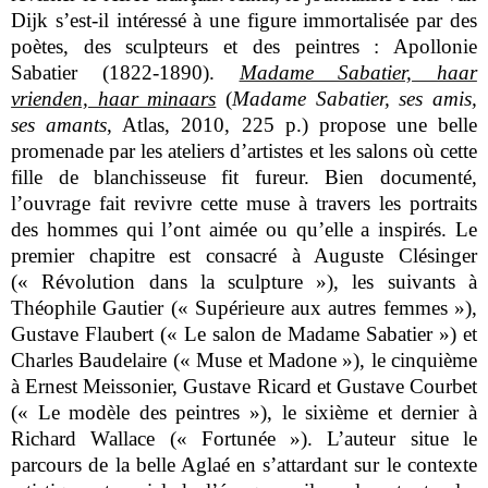
Dijk s’est-il intéressé à une figure immortalisée par des
poètes, des sculpteurs et des peintres : Apollonie
Sabatier (1822-1890).
Madame Sabatier, haar
vrienden, haar minaars
(
Madame Sabatier, ses amis,
ses amants
, Atlas, 2010, 225 p.) propose une belle
promenade par les ateliers d’artistes et les salons où cette
fille de blanchisseuse fit fureur. Bien documenté,
l’ouvrage fait revivre cette muse à travers les portraits
des hommes qui l’ont aimée ou qu’elle a inspirés. Le
premier chapitre est consacré à Auguste Clésinger
(« Révolution dans la sculpture »), les suivants à
Théophile Gautier (« Supérieure aux autres femmes »),
Gustave Flaubert (« Le salon de Madame Sabatier ») et
Charles Baudelaire (« Muse et Madone »), le cinquième
à Ernest Meissonier, Gustave Ricard et Gustave Courbet
(« Le modèle des peintres »), le sixième et dernier à
Richard Wallace (« Fortunée »). L’auteur situe le
parcours de la belle Aglaé en s’attardant sur le contexte