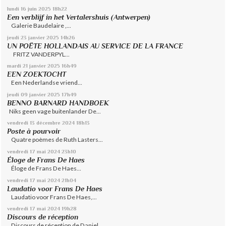
lundi 16
juin 2025
18h22
Een verblijf in het Vertalershuis (Antwerpen)
Galerie Baudelaire ,...
jeudi 23
janvier 2025
14h26
UN POËTE HOLLANDAIS AU SERVICE DE LA FRANCE
FRITZ VANDERPYL...
mardi 21
janvier 2025
16h49
EEN ZOEKTOCHT
Een Nederlandse vriend...
jeudi 09
janvier 2025
17h49
BENNO BARNARD HANDBOEK
Niks geen vage buitenlander De...
vendredi 13
décembre 2024
18h13
Poste à pourvoir
Quatre poèmes de Ruth Lasters...
vendredi 17
mai 2024
23h10
Éloge de Frans De Haes
Éloge de Frans De Haes...
vendredi 17
mai 2024
21h04
Laudatio voor Frans De Haes
Laudatio voor Frans De Haes,...
vendredi 17
mai 2024
19h28
Discours de réception
Discours de réception de Daniel...