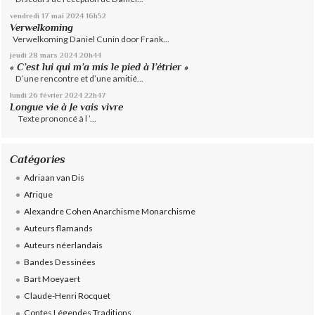
vendredi 17
mai 2024
16h52
Verwelkoming
Verwelkoming Daniel Cunin door Frank...
jeudi 28
mars 2024
20h44
« C’est lui qui m’a mis le pied à l’étrier »
D’une rencontre et d’une amitié...
lundi 26
février 2024
22h47
Longue vie à Je vais vivre
Texte prononcé à l ’...
Catégories
Adriaan van Dis
Afrique
Alexandre Cohen Anarchisme Monarchisme
Auteurs flamands
Auteurs néerlandais
Bandes Dessinées
Bart Moeyaert
Claude-Henri Rocquet
Contes Légendes Traditions