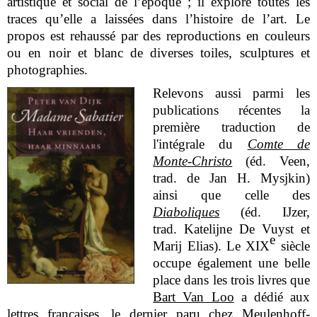
artistique et social de l’époque ; il explore toutes les
traces qu’elle a laissées dans l’histoire de l’art. Le
propos est rehaussé par des reproductions en couleurs
ou en noir et blanc de diverses toiles, sculptures et
photographies.
Relevons aussi parmi les
publications récentes la
première traduction de
l'intégrale du
Comte de
Monte-Christo
(éd. Veen,
trad. de Jan H. Mysjkin)
ainsi que celle des
Diaboliques
(éd. IJzer,
trad. Katelijne De Vuyst et
e
Marij Elias). Le XIX
siècle
occupe également une belle
place dans les trois livres que
Bart Van Loo
a dédié aux
lettres françaises, le dernier paru chez Meulenhoff-