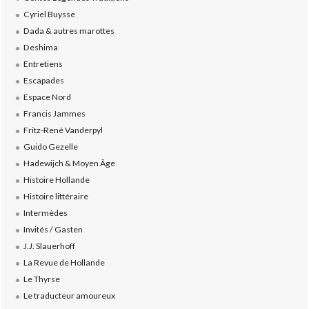
Cyriel Buysse
Dada & autres marottes
Deshima
Entretiens
Escapades
Espace Nord
Francis Jammes
Fritz-René Vanderpyl
Guido Gezelle
Hadewijch & Moyen Âge
Histoire Hollande
Histoire littéraire
Intermèdes
Invités / Gasten
J.J. Slauerhoff
La Revue de Hollande
Le Thyrse
Le traducteur amoureux