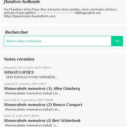
flandres-hollande
les Flandres et les Pays-Bas à travers leurs poètes, leurs écrivains et leurs
artistes francophiles-----------------------------------bibliographie sur
http://danielcunin.hautetfort.com
Rechercher
Notes récentes
dimanche 26
octobre 2025
16h34
MINIATUURTJES
EEN TOEVLUCHT BIJ VERMEER...
samedi 25
octobre 2025
12h11
Memorabele memoires (3) Allen Ginsberg
Memorabele memoires (what’s in...
mercredi 10
septembre 2025
12h08
Memorabele memoires (2) Remco Campert
Memorabele memoires (what’s in...
lundi 25
août 2025
18h45
Memorabele memoires (1) Bert Schierbeek
Memorabele memoires (what ’ s...