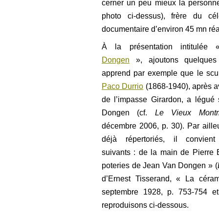
cerner un peu mieux la personn
photo ci-dessus), frère du c
documentaire d’environ 45 mn réal
À la présentation intitulé
Dongen
», ajoutons quelques
apprend par exemple que le scu
Paco Durrio
(1868-1940), après a
de l’impasse Girardon, a légué
Dongen (cf.
Le Vieux Montm
décembre 2006, p. 30). Par ailleu
déjà répertoriés, il convient
suivants : de la main de Pierre 
poteries de Jean Van Dongen » (
d’Ernest Tisserand, « La céra
septembre 1928, p. 753-754 et i
reproduisons ci-dessous.