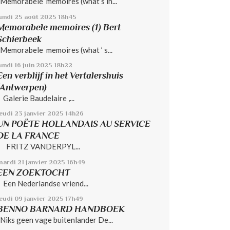
Memorabele memoires (what’s in...
lundi 25
août 2025
18h45
Memorabele memoires (1) Bert
Schierbeek
Memorabele memoires (what ’ s...
undi 16
juin 2025
18h22
Een verblijf in het Vertalershuis
(Antwerpen)
Galerie Baudelaire ,...
jeudi 23
janvier 2025
14h26
UN POËTE HOLLANDAIS AU SERVICE
DE LA FRANCE
FRITZ VANDERPYL...
mardi 21
janvier 2025
16h49
EEN ZOEKTOCHT
Een Nederlandse vriend...
jeudi 09
janvier 2025
17h49
BENNO BARNARD HANDBOEK
Niks geen vage buitenlander De...