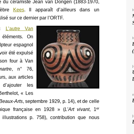
e du céramiste Jean van Dongen (1883-1970,
élèbre
Kees
. Il apparaît d’ailleurs dans un
isé sur ce dernier par l’ORTF.
e «
L’autre Van
 éléments. On
l
lpteur espagnol
voir été expulsé
 son four à Van
artre
, n° 76,
rs, aux articles
 d’ajouter les
Berthelot, « Les
Beaux-Arts
, septembre 1929, p. 14), et de celle
er
mique française en 1928 » (
L’Art vivant
, 1
llustrations p. 758), contribution que nous