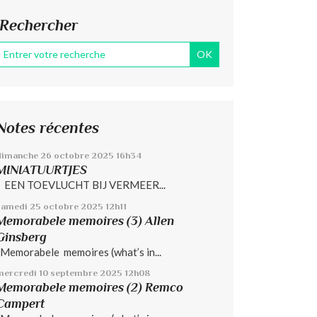
Rechercher
Notes récentes
dimanche 26
octobre 2025
16h34
MINIATUURTJES
EEN TOEVLUCHT BIJ VERMEER...
samedi 25
octobre 2025
12h11
Memorabele memoires (3) Allen
Ginsberg
Memorabele memoires (what’s in...
mercredi 10
septembre 2025
12h08
Memorabele memoires (2) Remco
Campert