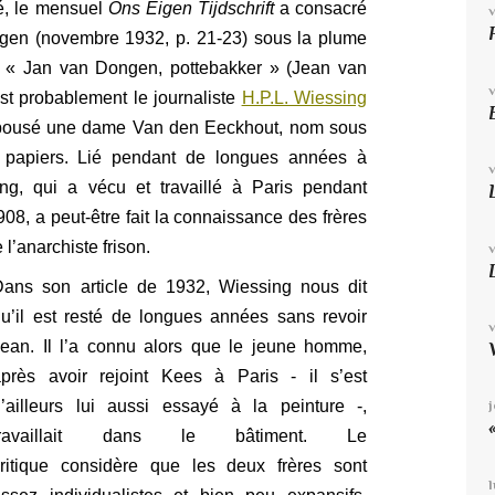
né, le mensuel
Ons Eigen Tijdschrift
a consacré
en (novembre 1932, p. 21-23) sous la plume
: « Jan van Dongen, pottebakker » (Jean van
st probablement le journaliste
H.P.L. Wiessing
 épousé une dame Van den Eeckhout, nom sous
ts papiers. Lié pendant de longues années à
ng, qui a vécu et travaillé à Paris pendant
08, a peut-être fait la connaissance des frères
l’anarchiste frison.
Dans son article de 1932, Wiessing nous dit
u’il est resté de longues années sans revoir
Jean. Il l’a connu alors que le jeune homme,
après avoir rejoint Kees à Paris - il s’est
d’ailleurs lui aussi essayé à la peinture -,
travaillait dans le bâtiment. Le
critique considère que les deux frères sont