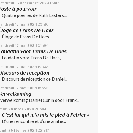
vendredi 13
décembre 2024
18h13
Poste à pourvoir
Quatre poèmes de Ruth Lasters...
vendredi 17
mai 2024
23h10
Éloge de Frans De Haes
Éloge de Frans De Haes...
vendredi 17
mai 2024
21h04
Laudatio voor Frans De Haes
Laudatio voor Frans De Haes,...
vendredi 17
mai 2024
19h28
Discours de réception
Discours de réception de Daniel...
vendredi 17
mai 2024
16h52
Verwelkoming
Verwelkoming Daniel Cunin door Frank...
jeudi 28
mars 2024
20h44
« C’est lui qui m’a mis le pied à l’étrier »
D’une rencontre et d’une amitié...
lundi 26
février 2024
22h47