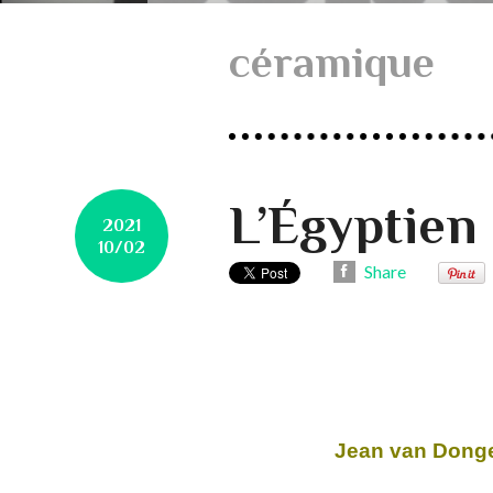
céramique
L’Égyptien
2021
10/02
Share
Jean van Dongen