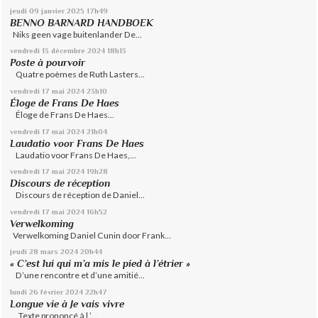
jeudi 09
janvier 2025
17h49
BENNO BARNARD HANDBOEK
Niks geen vage buitenlander De...
vendredi 13
décembre 2024
18h13
Poste à pourvoir
Quatre poèmes de Ruth Lasters...
vendredi 17
mai 2024
23h10
Éloge de Frans De Haes
Éloge de Frans De Haes...
vendredi 17
mai 2024
21h04
Laudatio voor Frans De Haes
Laudatio voor Frans De Haes,...
vendredi 17
mai 2024
19h28
Discours de réception
Discours de réception de Daniel...
vendredi 17
mai 2024
16h52
Verwelkoming
Verwelkoming Daniel Cunin door Frank...
jeudi 28
mars 2024
20h44
« C’est lui qui m’a mis le pied à l’étrier »
D’une rencontre et d’une amitié...
lundi 26
février 2024
22h47
Longue vie à Je vais vivre
Texte prononcé à l ’...