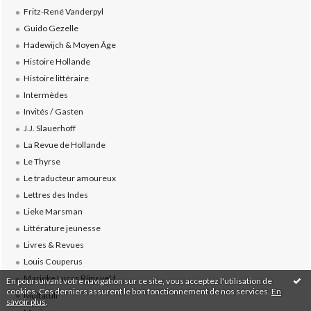
Fritz-René Vanderpyl
Guido Gezelle
Hadewijch & Moyen Âge
Histoire Hollande
Histoire littéraire
Intermèdes
Invités / Gasten
J.J. Slauerhoff
La Revue de Hollande
Le Thyrse
Le traducteur amoureux
Lettres des Indes
Lieke Marsman
Littérature jeunesse
Livres & Revues
Louis Couperus
Marieke Lucas Rijneveld
En poursuivant votre navigation sur ce site, vous acceptez l'utilisation de
cookies. Ces derniers assurent le bon fonctionnement de nos services.
En
Multatuli
savoir plus
.