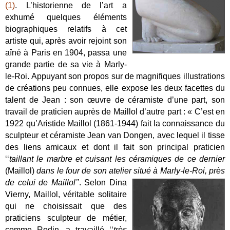
(1)
. L’historienne de l’art a
exhumé quelques éléments
biographiques relatifs à cet
artiste qui, après avoir rejoint son
aîné à Paris en 1904, passa une
grande partie de sa vie à Marly-
le-Roi. Appuyant son propos sur de magnifiques illustrations
de créations peu connues, elle expose les deux facettes du
talent de Jean : son œuvre de céramiste d’une part, son
travail de praticien auprès de Maillol d’autre part : « C’est en
1922 qu’Aristide Maillol (1861-1944) fait la connaissance du
sculpteur et céramiste Jean van Dongen, avec lequel il tisse
des liens amicaux et dont il fait son principal praticien
‘‘
taillant le marbre et cuisant les céramiques de ce dernier
(Maillol)
dans le four de son atelier situé à Marly-
le-Roi, près
de celui de Maillol’’
. Selon Dina
Vierny, Maillol, véritable solitaire
qui ne choisissait que des
praticiens sculpteur de métier,
comme Rodin, a travaillé ‘‘
très