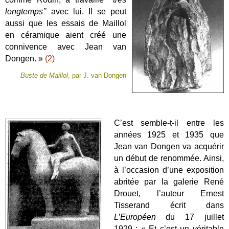
longtemps’’
avec lui. Il se peut
aussi que les essais de Maillol
en céramique aient créé une
connivence avec Jean van
Dongen. »
(2)
Buste de Maillol
, par J. van Dongen
C’est semble-t-il entre les
années 1925 et 1935 que
Jean van Dongen va acquérir
un début de renommée. Ainsi,
à l’occasion d’une exposition
abritée par la galerie René
Drouet, l’auteur Ernest
Tisserand écrit dans
L’Européen
du 17 juillet
1929 : « Et c’est un véritable