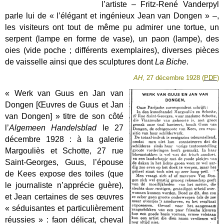
l’artiste – Fritz-René Vanderpyl
parle lui de « l’élégant et ingénieux Jean van Dongen » –,
les visiteurs ont tout de même pu admirer une tortue, un
serpent (lampe en forme de vase), un paon (lampe), des
oies (vide poche ; différents exemplaires), diverses pièces
de vaisselle ainsi que des sculptures dont
La Biche
.
AH
, 27 décembre 1928 (
PDF
)
« Werk van Guus en Jan van
Dongen [Œuvres de Guus et Jan
van Dongen] » titre de son côté
l’
Algemeen Handelsblad
le 27
décembre 1928 : à la galerie
Margouliès et Schotte, 27 rue
Saint-Georges, Guus, l’épouse
de Kees expose des toiles (que
le journaliste n’apprécie guère),
et Jean certaines de ses œuvres
« séduisantes et particulièrement
réussies » : faon délicat, cheval