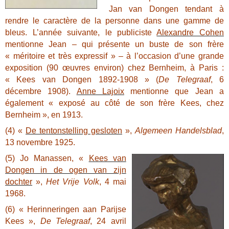
Jan van Dongen tendant à
rendre le caractère de la personne dans une gamme de
bleus. L’année suivante, le publiciste
Alexandre Cohen
mentionne Jean – qui présente un buste de son frère
« méritoire et très expressif » – à l’occasion d’une grande
exposition (90 œuvres environ) chez Bernheim, à Paris :
« Kees van Dongen 1892-1908 » (
De Telegraaf
, 6
décembre 1908).
Anne Lajoix
mentionne que Jean a
également « exposé au côté de son frère Kees, chez
Bernheim », en 1913.
(4) «
De tentonstelling gesloten
»,
Algemeen Handelsblad
,
13 novembre 1925.
(5) Jo Manassen, «
Kees van
Dongen in de ogen van zijn
dochter
»,
Het Vrije Volk
, 4 mai
1968.
(6) « Herinneringen aan Parijse
Kees »,
De Telegraaf
, 24 avril