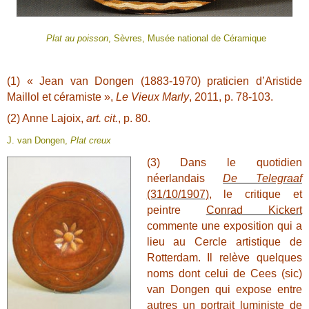
Plat au poisson
, Sèvres, Musée national de Céramique
(1) « Jean van Dongen (1883-1970) praticien d’Aristide
Maillol et céramiste »,
Le Vieux Marly
, 2011, p. 78-103.
(2) Anne Lajoix,
art. cit.
, p. 80.
J. van Dongen,
Plat creux
(3) Dans le quotidien
néerlandais
De Telegraaf
(31/10/1907)
, le critique et
peintre
Conrad Kickert
commente une exposition qui a
lieu au Cercle artistique de
Rotterdam. Il relève quelques
noms dont celui de Cees (sic)
van Dongen qui expose entre
autres un portrait luministe de