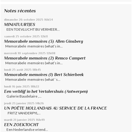
Notes récentes
dimanche 26
octobre 2025
16h34
MINIATUURTJES
EEN TOEVLUCHT BIJ VERMEER...
samedi 25
octobre 2025
12h11
Memorabele memoires (3) Allen Ginsberg
Memorabele memoires (what’s in...
mercredi 10
septembre 2025
12h08
Memorabele memoires (2) Remco Campert
Memorabele memoires (what’s in...
lundi 25
août 2025
18h45
Memorabele memoires (1) Bert Schierbeek
Memorabele memoires (what ’ s...
lundi 16
juin 2025
18h22
Een verblijf in het Vertalershuis (Antwerpen)
Galerie Baudelaire ,...
jeudi 23
janvier 2025
14h26
UN POËTE HOLLANDAIS AU SERVICE DE LA FRANCE
FRITZ VANDERPYL...
mardi 21
janvier 2025
16h49
EEN ZOEKTOCHT
Een Nederlandse vriend...