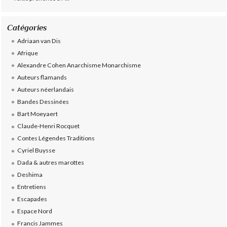
Catégories
Adriaan van Dis
Afrique
Alexandre Cohen Anarchisme Monarchisme
Auteurs flamands
Auteurs néerlandais
Bandes Dessinées
Bart Moeyaert
Claude-Henri Rocquet
Contes Légendes Traditions
Cyriel Buysse
Dada & autres marottes
Deshima
Entretiens
Escapades
Espace Nord
Francis Jammes