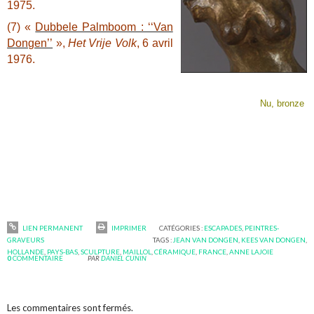
1975.
(7) «
Dubbele Palmboom : ‘‘Van
Dongen’’
»,
Het Vrije Volk
, 6 avril
1976.
Nu, bronze
LIEN PERMANENT
IMPRIMER
CATÉGORIES :
ESCAPADES
,
PEINTRES-
GRAVEURS
TAGS :
JEAN VAN DONGEN
,
KEES VAN DONGEN
,
HOLLANDE
,
PAYS-BAS
,
SCULPTURE
,
MAILLOL
,
CÉRAMIQUE
,
FRANCE
,
ANNE LAJOIE
0
COMMENTAIRE
PAR
DANIEL CUNIN
Les commentaires sont fermés.