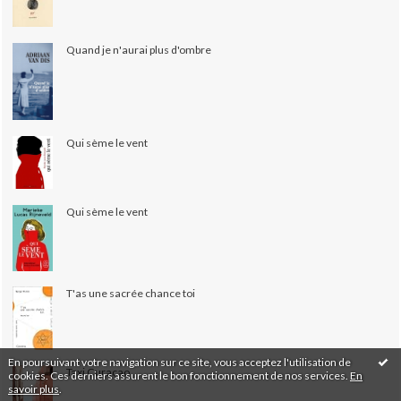
Quand je n'aurai plus d'ombre
Qui sème le vent
Qui sème le vent
T'as une sacrée chance toi
En poursuivant votre navigation sur ce site, vous acceptez l'utilisation de
Taxi Curaçao
cookies. Ces derniers assurent le bon fonctionnement de nos services.
En
savoir plus
.