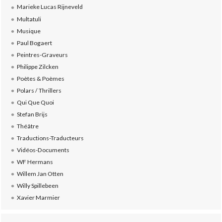
Marieke Lucas Rijneveld
Multatuli
Musique
Paul Bogaert
Peintres-Graveurs
Philippe Zilcken
Poètes & Poèmes
Polars / Thrillers
Qui Que Quoi
Stefan Brijs
Théâtre
Traductions-Traducteurs
Vidéos-Documents
WF Hermans
Willem Jan Otten
Willy Spillebeen
Xavier Marmier