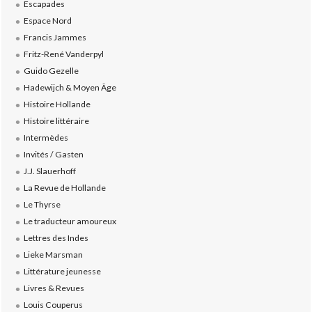
Escapades
Espace Nord
Francis Jammes
Fritz-René Vanderpyl
Guido Gezelle
Hadewijch & Moyen Âge
Histoire Hollande
Histoire littéraire
Intermèdes
Invités / Gasten
J.J. Slauerhoff
La Revue de Hollande
Le Thyrse
Le traducteur amoureux
Lettres des Indes
Lieke Marsman
Littérature jeunesse
Livres & Revues
Louis Couperus