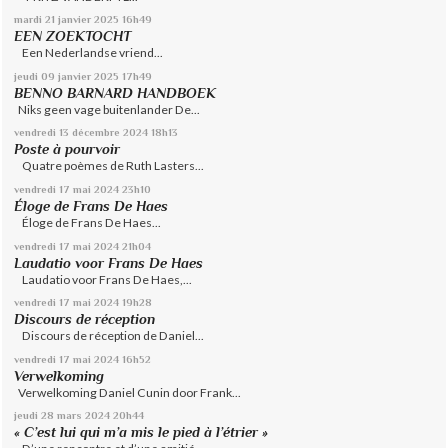
mardi 21
janvier 2025
16h49
EEN ZOEKTOCHT
Een Nederlandse vriend...
jeudi 09
janvier 2025
17h49
BENNO BARNARD HANDBOEK
Niks geen vage buitenlander De...
vendredi 13
décembre 2024
18h13
Poste à pourvoir
Quatre poèmes de Ruth Lasters...
vendredi 17
mai 2024
23h10
Éloge de Frans De Haes
Éloge de Frans De Haes...
vendredi 17
mai 2024
21h04
Laudatio voor Frans De Haes
Laudatio voor Frans De Haes,...
vendredi 17
mai 2024
19h28
Discours de réception
Discours de réception de Daniel...
vendredi 17
mai 2024
16h52
Verwelkoming
Verwelkoming Daniel Cunin door Frank...
jeudi 28
mars 2024
20h44
« C’est lui qui m’a mis le pied à l’étrier »