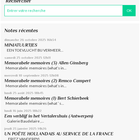
Rechercher
Notes récentes
dimanche 26
octobre 2025
16h34
MINIATUURTJES
EEN TOEVLUCHT BIJ VERMEER...
samedi 25
octobre 2025
12h11
Memorabele memoires (3) Allen Ginsberg
Memorabele memoires (what’s in...
mercredi 10
septembre 2025
12h08
Memorabele memoires (2) Remco Campert
Memorabele memoires (what’s in...
lundi 25
août 2025
18h45
Memorabele memoires (1) Bert Schierbeek
Memorabele memoires (what ’ s...
lundi 16
juin 2025
18h22
Een verblijf in het Vertalershuis (Antwerpen)
Galerie Baudelaire ,...
jeudi 23
janvier 2025
14h26
UN POËTE HOLLANDAIS AU SERVICE DE LA FRANCE
FRITZ VANDERPYL...