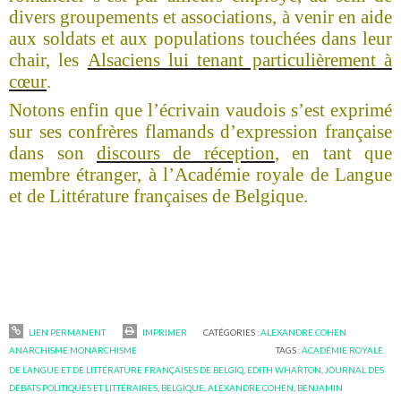
divers groupements et associations, à venir en aide
aux soldats et aux populations touchées dans leur
chair, les
Alsaciens lui tenant particulièrement à
cœur
.
Notons enfin que l’écrivain vaudois s’est exprimé
sur ses confrères flamands d’expression française
dans son
discours de réception
, en tant que
membre étranger, à l’Académie royale de Langue
et de Littérature françaises de Belgique.
LIEN PERMANENT
IMPRIMER
CATÉGORIES :
ALEXANDRE COHEN
ANARCHISME MONARCHISME
TAGS :
ACADÉMIE ROYALE
DE LANGUE ET DE LITTÉRATURE FRANÇAISES DE BELGIQ
,
EDITH WHARTON
,
JOURNAL DES
DÉBATS POLITIQUES ET LITTÉRAIRES
,
BELGIQUE
,
ALEXANDRE COHEN
,
BENJAMIN