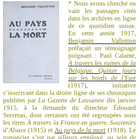
* Nous
avons cherché en
vain
les passages cités
dans les archives en ligne
de ce quotidien suisse.
En cette année 1917,
Benjamin Vallotton
préfaçait un témoignage
poignant : Paul Calamé,
À travers les ruines de la
Belgique. Quinze jours
sur les bords de l'Yser
(1917), initiative
s
’
inscrivant dans la droite ligne de ses chroniques
publiées par
La Gazette de Lausanne
dès janvier
1915, à la demande du directeur Édouard
Secretan, dont certaines ont été regroupées sous
les titres
À travers la France en guerre. Souvenirs
d
’
Alsace
(1915) et
Au pays de la mort
(1918). Le
romancier s’est par ailleurs employé, au sein de