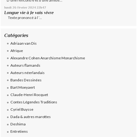
D’une rencontre et d’une amitié...
lundi 26
février 2024
22h47
Longue vie à Je vais vivre
Texte prononcé à l ’...
Catégories
Adriaan van Dis
Afrique
Alexandre Cohen Anarchisme Monarchisme
Auteurs flamands
Auteurs néerlandais
Bandes Dessinées
Bart Moeyaert
Claude-Henri Rocquet
Contes Légendes Traditions
Cyriel Buysse
Dada & autres marottes
Deshima
Entretiens