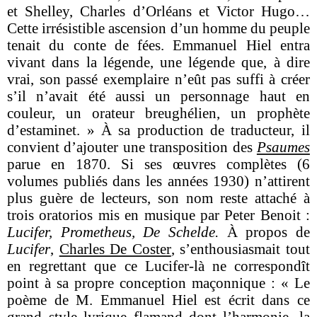
et Shelley, Charles d’Orléans et Victor Hugo…
Cette irrésistible ascension d’un homme du peuple
tenait du conte de fées. Emmanuel Hiel entra
vivant dans la légende, une légende que, à dire
vrai, son passé exemplaire n’eût pas suffi à créer
s’il n’avait été aussi un personnage haut en
couleur, un orateur breughélien, un prophète
d’estaminet. » À sa production de traducteur, il
convient d’ajouter une transposition des
Psaumes
parue en 1870. Si ses œuvres complètes (6
volumes publiés dans les années 1930) n’attirent
plus guère de lecteurs, son nom reste attaché à
trois oratorios mis en musique par Peter Benoit :
Lucifer, Prometheus, De
Schelde.
À propos de
Lucifer
,
Charles De Coster
, s’enthousiasmait tout
en regrettant que ce Lucifer-là ne correspondît
point à sa propre conception maçonnique : « Le
poème de M. Emmanuel Hiel est écrit dans ce
grand style lyrique flamand dont l’harmonie, la