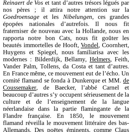
Reinaert de Vos
et tant d’autres trésors légués par
nos pères ; il attira notre attention sur la
Goedroensage
et les
Nibe
lungen
, ces grandes
épopées nationales d’autrefois. Il nous fit
fraterniser de nouveau avec la Hollande, nous en
rapporta notre bon Cats, nous fit goûter les
beautés imm­ortelles de Hooft,
Vondel
, Coornhert,
Huygens et Spiegel, nous familiarisa avec les
modernes : Bilderdijk, Bellamy,
Helmers
, Feith,
Vander Palm, Tollens, da Costa et tant d’autres.
En France même, ce mouvement eut de l’écho. Un
comité flamand se fonda à Dunkerque et MM.
de
Coussemaker
, de Baecker, l’abbé Carnel et
beaucoup d’autres s’y occupent sérieusement de la
culture et de l’enseignement de la langue
néerlandaise dans la par­tie flamingante de la
Flandre française. En 1850, le mouvement
flamand réveilla le mouvement littéraire des bas-
Allemands. Des poëtes éminents, comme Claus