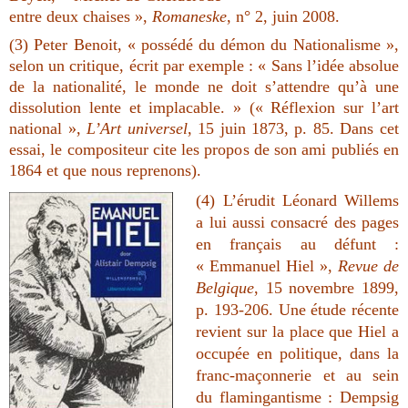
entre deux chaises »,
Romaneske
, n° 2, juin 2008.
(3) Peter Benoit, « possédé du démon du Nationalisme »,
selon un critique, écrit par exemple : « Sans l’idée absolue
de la nationalité, le monde ne doit s’attendre qu’à une
dissolution lente et implacable. » (« Réflexion sur l’art
national »,
L’Art universel
, 15 juin 1873, p. 85. Dans cet
essai, le compositeur cite les propos de son ami publiés en
1864 et que nous reprenons).
(4)
L’érudit
Léonard Willems
a lui aussi consacré des pages
en français au défunt :
« Emmanuel Hiel »,
Revue de
Belgique
, 15 novembre 1899,
p. 193-206. Une étude récente
revient sur la place que Hiel a
occupée en politique, dans la
franc-maçonnerie et au sein
du flamingantisme : Dempsig