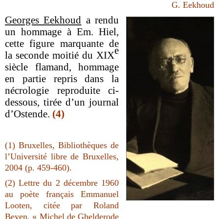
G. Eekhoud
Georges Eekhoud
a rendu
un hommage à Em. Hiel,
cette figure marquante de
e
la seconde moitié du XIX
siècle flamand, hommage
en partie repris dans la
nécrologie reproduite ci-
dessous, tirée d’un journal
d’Ostende.
(4)
(1) Bruxelles, Bibliothèques de
l’Université libre de Bruxelles,
2004 (p. 459-460).
(2) Lettre du 2 décembre 1960
au poète français Emmanuel
Looten, citée par Roland
Beyen, « Michel de Ghelderode