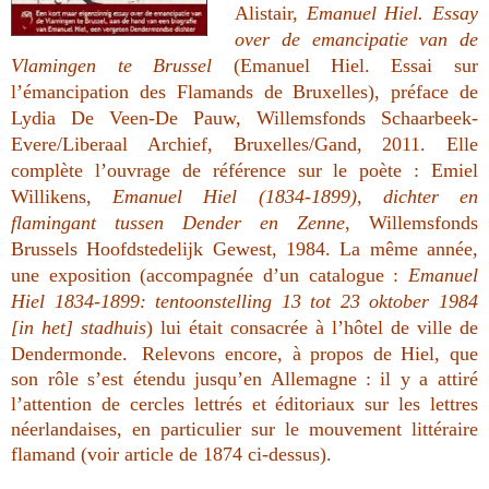
Alistair,
Emanuel Hiel. Essay
over de emancipatie van de
Vlamingen te Brussel
(Emanuel Hiel. Essai sur
l’émancipation des Flamands de Bruxelles), préface de
Lydia De Veen-De Pauw
, Willemsfonds Schaarbeek-
Evere/Liberaal Archief, Bruxelles/Gand, 2011. Elle
complète l’ouvrage de référence sur le poète : Emiel
Willikens,
Emanuel Hiel (1834-1899), dichter en
flamingant tussen Dender en Zenne
, Willemsfonds
Brussels Hoofdstedelijk Gewest, 1984. La même année,
une exposition (accompagnée d’un catalogue :
Emanuel
Hiel 1834-1899: tentoonstelling 13 tot 23 oktober 1984
[in het] stadhuis
) lui était consacrée à l’hôtel de ville de
Dendermonde.
Relevons encore, à propos de Hiel, que
son rôle s’est étendu jusqu’en Allemagne : il y a attiré
l’attention de cercles lettrés et éditoriaux sur les lettres
néerlandaises, en particulier sur le mouvement littéraire
flamand (voir article de 1874 ci-dessus).