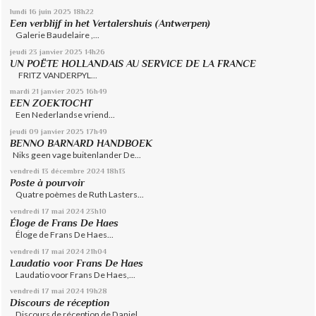
lundi 16
juin 2025
18h22
Een verblijf in het Vertalershuis (Antwerpen)
Galerie Baudelaire ,...
jeudi 23
janvier 2025
14h26
UN POËTE HOLLANDAIS AU SERVICE DE LA FRANCE
FRITZ VANDERPYL...
mardi 21
janvier 2025
16h49
EEN ZOEKTOCHT
Een Nederlandse vriend...
jeudi 09
janvier 2025
17h49
BENNO BARNARD HANDBOEK
Niks geen vage buitenlander De...
vendredi 13
décembre 2024
18h13
Poste à pourvoir
Quatre poèmes de Ruth Lasters...
vendredi 17
mai 2024
23h10
Éloge de Frans De Haes
Éloge de Frans De Haes...
vendredi 17
mai 2024
21h04
Laudatio voor Frans De Haes
Laudatio voor Frans De Haes,...
vendredi 17
mai 2024
19h28
Discours de réception
Discours de réception de Daniel...