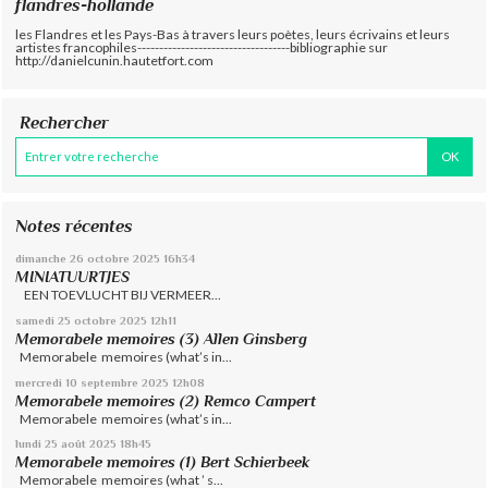
flandres-hollande
les Flandres et les Pays-Bas à travers leurs poètes, leurs écrivains et leurs
artistes francophiles-----------------------------------bibliographie sur
http://danielcunin.hautetfort.com
Rechercher
Notes récentes
dimanche 26
octobre 2025
16h34
MINIATUURTJES
EEN TOEVLUCHT BIJ VERMEER...
samedi 25
octobre 2025
12h11
Memorabele memoires (3) Allen Ginsberg
Memorabele memoires (what’s in...
mercredi 10
septembre 2025
12h08
Memorabele memoires (2) Remco Campert
Memorabele memoires (what’s in...
lundi 25
août 2025
18h45
Memorabele memoires (1) Bert Schierbeek
Memorabele memoires (what ’ s...