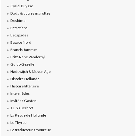
Cyriel Buysse
Dada & autres marottes
Deshima
Entretiens
Escapades
Espace Nord
Francis Jammes
Fritz-René Vanderpyl
Guido Gezelle
Hadewijch & Moyen Âge
Histoire Hollande
Histoire littéraire
Intermèdes
Invités / Gasten
J.J. Slauerhoff
La Revue de Hollande
Le Thyrse
Le traducteur amoureux