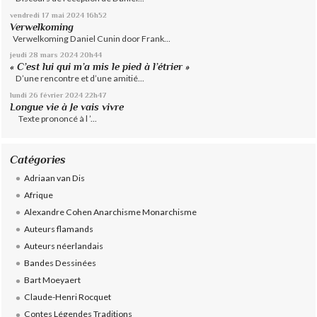
vendredi 17
mai 2024
16h52
Verwelkoming
Verwelkoming Daniel Cunin door Frank...
jeudi 28
mars 2024
20h44
« C’est lui qui m’a mis le pied à l’étrier »
D’une rencontre et d’une amitié...
lundi 26
février 2024
22h47
Longue vie à Je vais vivre
Texte prononcé à l ’...
Catégories
Adriaan van Dis
Afrique
Alexandre Cohen Anarchisme Monarchisme
Auteurs flamands
Auteurs néerlandais
Bandes Dessinées
Bart Moeyaert
Claude-Henri Rocquet
Contes Légendes Traditions