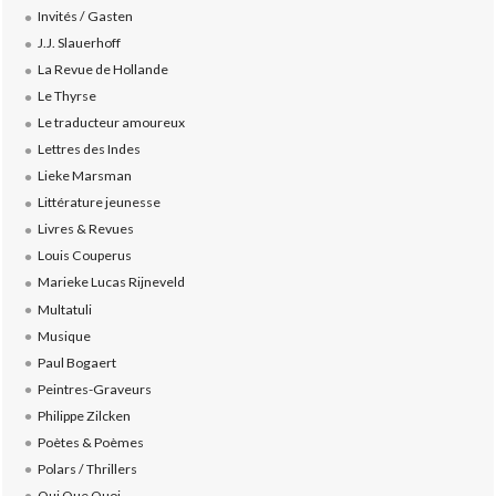
Invités / Gasten
J.J. Slauerhoff
La Revue de Hollande
Le Thyrse
Le traducteur amoureux
Lettres des Indes
Lieke Marsman
Littérature jeunesse
Livres & Revues
Louis Couperus
Marieke Lucas Rijneveld
Multatuli
Musique
Paul Bogaert
Peintres-Graveurs
Philippe Zilcken
Poètes & Poèmes
Polars / Thrillers
Qui Que Quoi