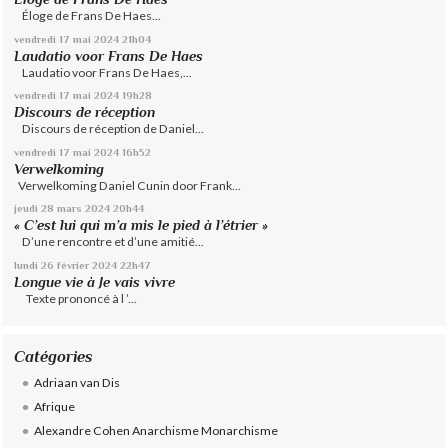
Éloge de Frans De Haes...
vendredi 17
mai 2024
21h04
Laudatio voor Frans De Haes
Laudatio voor Frans De Haes,...
vendredi 17
mai 2024
19h28
Discours de réception
Discours de réception de Daniel...
vendredi 17
mai 2024
16h52
Verwelkoming
Verwelkoming Daniel Cunin door Frank...
jeudi 28
mars 2024
20h44
« C’est lui qui m’a mis le pied à l’étrier »
D’une rencontre et d’une amitié...
lundi 26
février 2024
22h47
Longue vie à Je vais vivre
Texte prononcé à l ’...
Catégories
Adriaan van Dis
Afrique
Alexandre Cohen Anarchisme Monarchisme