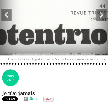
Rimbaud à Java
Page d'accueil
Francis Jammes à Anvers et Amsterdam
2013
21/01
Je n’ai jamais
Share