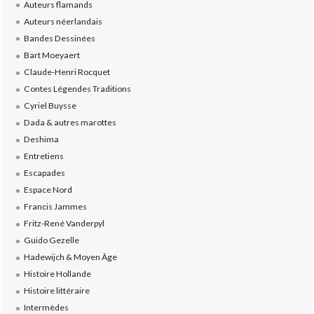
Auteurs flamands
Auteurs néerlandais
Bandes Dessinées
Bart Moeyaert
Claude-Henri Rocquet
Contes Légendes Traditions
Cyriel Buysse
Dada & autres marottes
Deshima
Entretiens
Escapades
Espace Nord
Francis Jammes
Fritz-René Vanderpyl
Guido Gezelle
Hadewijch & Moyen Âge
Histoire Hollande
Histoire littéraire
Intermèdes