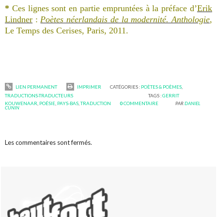
*
Ces lignes sont en partie empruntées à la préface d’
Erik
Lindner
:
Poètes néerlandais de la modernité. Anthologie
,
Le Temps des Cerises, Paris, 2011.
LIEN PERMANENT
IMPRIMER
CATÉGORIES :
POÈTES & POÈMES
,
TRADUCTIONS-TRADUCTEURS
TAGS :
GERRIT
KOUWENAAR
,
POÉSIE
,
PAYS-BAS
,
TRADUCTION
0
COMMENTAIRE
PAR
DANIEL
CUNIN
Les commentaires sont fermés.