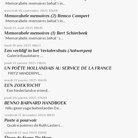
Memorabele memoires (what’s in...
mercredi 10
septembre 2025
12h08
Memorabele memoires (2) Remco Campert
Memorabele memoires (what’s in...
lundi 25
août 2025
18h45
Memorabele memoires (1) Bert Schierbeek
Memorabele memoires (what ’ s...
lundi 16
juin 2025
18h22
Een verblijf in het Vertalershuis (Antwerpen)
Galerie Baudelaire ,...
jeudi 23
janvier 2025
14h26
UN POËTE HOLLANDAIS AU SERVICE DE LA FRANCE
FRITZ VANDERPYL...
mardi 21
janvier 2025
16h49
EEN ZOEKTOCHT
Een Nederlandse vriend...
jeudi 09
janvier 2025
17h49
BENNO BARNARD HANDBOEK
Niks geen vage buitenlander De...
vendredi 13
décembre 2024
18h13
Poste à pourvoir
Quatre poèmes de Ruth Lasters...
vendredi 17
mai 2024
23h10
Éloge de Frans De Haes