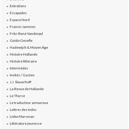
Entretiens
Escapades
Espace Nord
Francis Jammes
Fritz-René Vanderpyl
Guido Gezelle
Hadewijch & Moyen Âge
Histoire Hollande
Histoire littéraire
Intermèdes
Invités / Gasten
J.J. Slauerhoff
La Revue de Hollande
Le Thyrse
Le traducteur amoureux
Lettres des Indes
Lieke Marsman
Littérature jeunesse