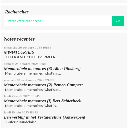
Rechercher
Notes récentes
dimanche 26
octobre 2025
16h34
MINIATUURTJES
EEN TOEVLUCHT BIJ VERMEER...
samedi 25
octobre 2025
12h11
Memorabele memoires (3) Allen Ginsberg
Memorabele memoires (what’s in...
mercredi 10
septembre 2025
12h08
Memorabele memoires (2) Remco Campert
Memorabele memoires (what’s in...
lundi 25
août 2025
18h45
Memorabele memoires (1) Bert Schierbeek
Memorabele memoires (what ’ s...
lundi 16
juin 2025
18h22
Een verblijf in het Vertalershuis (Antwerpen)
Galerie Baudelaire ,...