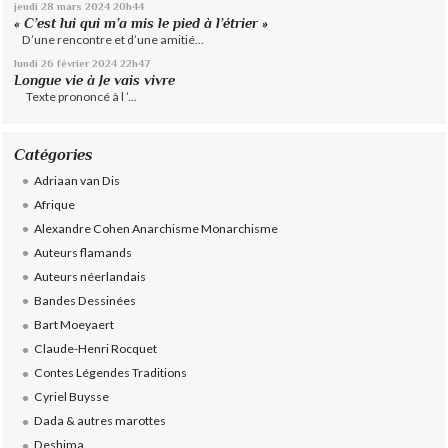
jeudi 28
mars 2024
20h44
« C’est lui qui m’a mis le pied à l’étrier »
D’une rencontre et d’une amitié...
lundi 26
février 2024
22h47
Longue vie à Je vais vivre
Texte prononcé à l ’...
Catégories
Adriaan van Dis
Afrique
Alexandre Cohen Anarchisme Monarchisme
Auteurs flamands
Auteurs néerlandais
Bandes Dessinées
Bart Moeyaert
Claude-Henri Rocquet
Contes Légendes Traditions
Cyriel Buysse
Dada & autres marottes
Deshima