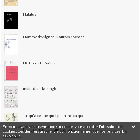
Habitus
Homme d'Avignon & autres poèmes
I.K. Bonset - Poèmes
Inuits dans la Jungle
Jusqu’à ce que quelqu’un me calque
En poursuivant votre navigation sur ce site, vous acceptez l'utilisation de
L'histoire d'une énumération
cookies. Ces derniers assurent le bon fonctionnement de nos services.
En
savoir plus
.