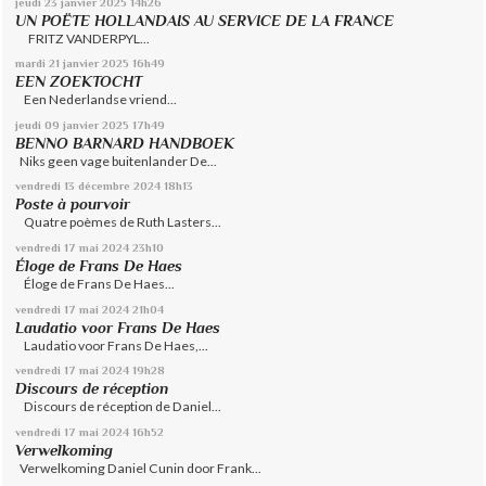
jeudi 23
janvier 2025
14h26
UN POËTE HOLLANDAIS AU SERVICE DE LA FRANCE
FRITZ VANDERPYL...
mardi 21
janvier 2025
16h49
EEN ZOEKTOCHT
Een Nederlandse vriend...
jeudi 09
janvier 2025
17h49
BENNO BARNARD HANDBOEK
Niks geen vage buitenlander De...
vendredi 13
décembre 2024
18h13
Poste à pourvoir
Quatre poèmes de Ruth Lasters...
vendredi 17
mai 2024
23h10
Éloge de Frans De Haes
Éloge de Frans De Haes...
vendredi 17
mai 2024
21h04
Laudatio voor Frans De Haes
Laudatio voor Frans De Haes,...
vendredi 17
mai 2024
19h28
Discours de réception
Discours de réception de Daniel...
vendredi 17
mai 2024
16h52
Verwelkoming
Verwelkoming Daniel Cunin door Frank...