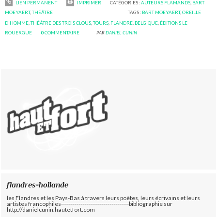
LIEN PERMANENT
IMPRIMER
CATÉGORIES :
AUTEURS FLAMANDS
,
BART
MOEYAERT
,
THÉÂTRE
TAGS :
BART MOEYAERT
,
OREILLE
D'HOMME
,
THÉÂTRE DES TROIS CLOUS
,
TOURS
,
FLANDRE
,
BELGIQUE
,
ÉDITIONS LE
ROUERGUE
0
COMMENTAIRE
PAR
DANIEL CUNIN
flandres-hollande
les Flandres et les Pays-Bas à travers leurs poètes, leurs écrivains et leurs
artistes francophiles-----------------------------------bibliographie sur
http://danielcunin.hautetfort.com