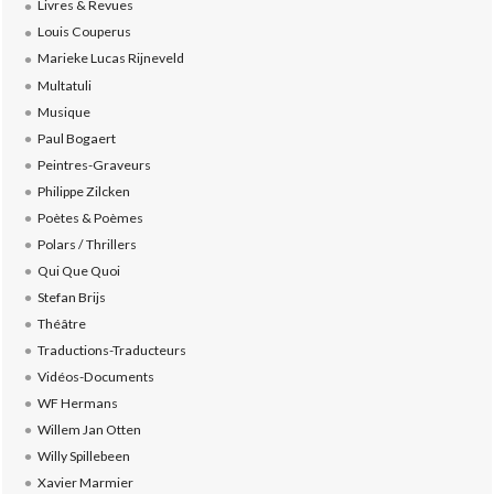
Livres & Revues
Louis Couperus
Marieke Lucas Rijneveld
Multatuli
Musique
Paul Bogaert
Peintres-Graveurs
Philippe Zilcken
Poètes & Poèmes
Polars / Thrillers
Qui Que Quoi
Stefan Brijs
Théâtre
Traductions-Traducteurs
Vidéos-Documents
WF Hermans
Willem Jan Otten
Willy Spillebeen
Xavier Marmier