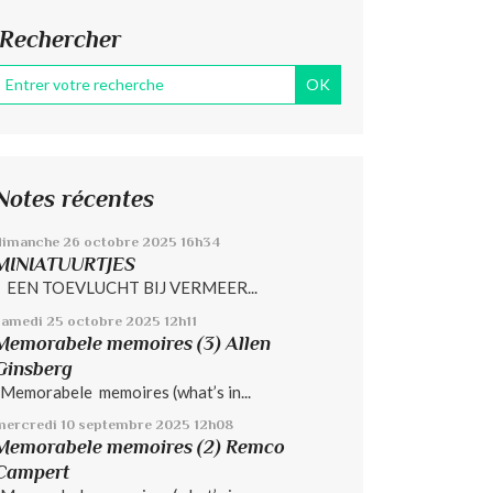
Rechercher
Notes récentes
dimanche 26
octobre 2025
16h34
MINIATUURTJES
EEN TOEVLUCHT BIJ VERMEER...
samedi 25
octobre 2025
12h11
Memorabele memoires (3) Allen
Ginsberg
Memorabele memoires (what’s in...
mercredi 10
septembre 2025
12h08
Memorabele memoires (2) Remco
Campert