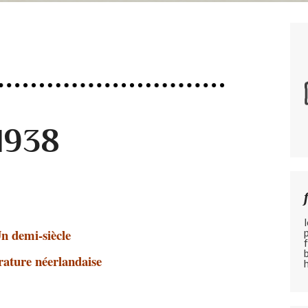
1938
n demi-siècle
érature néerlandaise