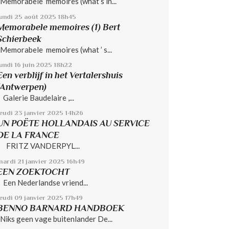
Memorabele memoires (what’s in...
lundi 25
août 2025
18h45
Memorabele memoires (1) Bert
Schierbeek
Memorabele memoires (what ’ s...
undi 16
juin 2025
18h22
Een verblijf in het Vertalershuis
(Antwerpen)
Galerie Baudelaire ,...
jeudi 23
janvier 2025
14h26
UN POËTE HOLLANDAIS AU SERVICE
DE LA FRANCE
FRITZ VANDERPYL...
mardi 21
janvier 2025
16h49
EEN ZOEKTOCHT
Een Nederlandse vriend...
jeudi 09
janvier 2025
17h49
BENNO BARNARD HANDBOEK
Niks geen vage buitenlander De...