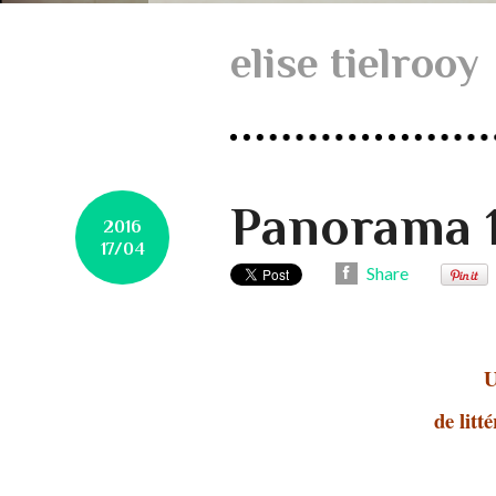
elise tielrooy
Panorama 
2016
17/04
Share
U
de litt