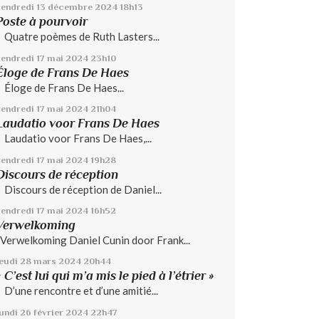
vendredi 13
décembre 2024
18h13
Poste à pourvoir
Quatre poèmes de Ruth Lasters...
vendredi 17
mai 2024
23h10
Éloge de Frans De Haes
Éloge de Frans De Haes...
vendredi 17
mai 2024
21h04
Laudatio voor Frans De Haes
Laudatio voor Frans De Haes,...
vendredi 17
mai 2024
19h28
Discours de réception
Discours de réception de Daniel...
vendredi 17
mai 2024
16h52
Verwelkoming
Verwelkoming Daniel Cunin door Frank...
jeudi 28
mars 2024
20h44
« C’est lui qui m’a mis le pied à l’étrier »
D’une rencontre et d’une amitié...
lundi 26
février 2024
22h47