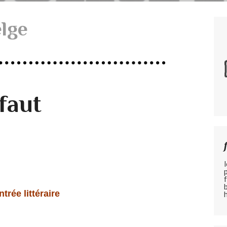
lge
faut
trée littéraire