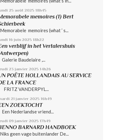
Memorabele memoires (what’s in...
lundi 25
août 2025
18h45
Memorabele memoires (1) Bert
Schierbeek
Memorabele memoires (what ’ s...
undi 16
juin 2025
18h22
Een verblijf in het Vertalershuis
(Antwerpen)
Galerie Baudelaire ,...
jeudi 23
janvier 2025
14h26
UN POËTE HOLLANDAIS AU SERVICE
DE LA FRANCE
FRITZ VANDERPYL...
mardi 21
janvier 2025
16h49
EEN ZOEKTOCHT
Een Nederlandse vriend...
jeudi 09
janvier 2025
17h49
BENNO BARNARD HANDBOEK
Niks geen vage buitenlander De...