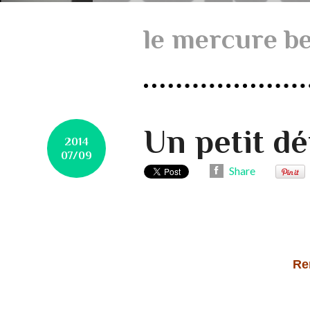
le mercure be
Un petit dé
2014
07/09
Share
Ren