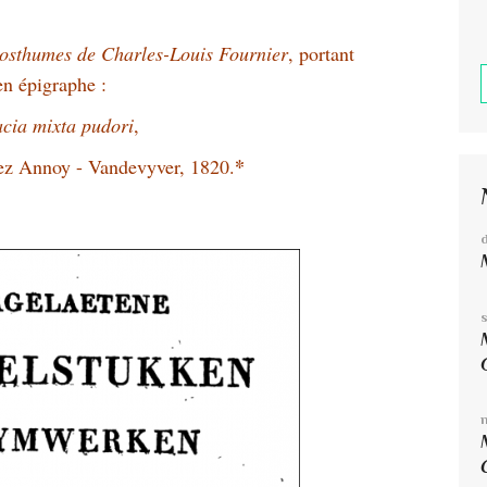
 posthumes
de Charles-Louis Fournier
, portant
en épigraphe :
cia mixta pudori
,
*
chez Annoy - Vandevyver, 1820.