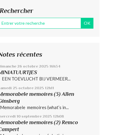
Rechercher
Notes récentes
dimanche 26
octobre 2025
16h34
MINIATUURTJES
EEN TOEVLUCHT BIJ VERMEER...
samedi 25
octobre 2025
12h11
Memorabele memoires (3) Allen
Ginsberg
Memorabele memoires (what’s in...
mercredi 10
septembre 2025
12h08
Memorabele memoires (2) Remco
Campert