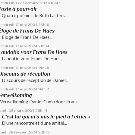
vendredi 13
décembre 2024
18h13
Poste à pourvoir
Quatre poèmes de Ruth Lasters...
vendredi 17
mai 2024
23h10
Éloge de Frans De Haes
Éloge de Frans De Haes...
vendredi 17
mai 2024
21h04
Laudatio voor Frans De Haes
Laudatio voor Frans De Haes,...
vendredi 17
mai 2024
19h28
Discours de réception
Discours de réception de Daniel...
vendredi 17
mai 2024
16h52
Verwelkoming
Verwelkoming Daniel Cunin door Frank...
jeudi 28
mars 2024
20h44
« C’est lui qui m’a mis le pied à l’étrier »
D’une rencontre et d’une amitié...
lundi 26
février 2024
22h47