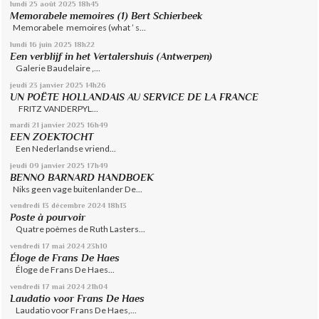
lundi 25
août 2025
18h45
Memorabele memoires (1) Bert Schierbeek
Memorabele memoires (what ’ s...
lundi 16
juin 2025
18h22
Een verblijf in het Vertalershuis (Antwerpen)
Galerie Baudelaire ,...
jeudi 23
janvier 2025
14h26
UN POËTE HOLLANDAIS AU SERVICE DE LA FRANCE
FRITZ VANDERPYL...
mardi 21
janvier 2025
16h49
EEN ZOEKTOCHT
Een Nederlandse vriend...
jeudi 09
janvier 2025
17h49
BENNO BARNARD HANDBOEK
Niks geen vage buitenlander De...
vendredi 13
décembre 2024
18h13
Poste à pourvoir
Quatre poèmes de Ruth Lasters...
vendredi 17
mai 2024
23h10
Éloge de Frans De Haes
Éloge de Frans De Haes...
vendredi 17
mai 2024
21h04
Laudatio voor Frans De Haes
Laudatio voor Frans De Haes,...