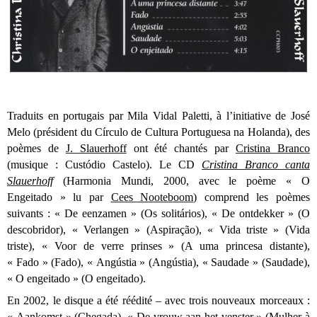
Traduits en portugais par Mila Vidal Paletti, à l’initiative de José
Melo (président du Círculo de Cultura Portuguesa na Holanda), des
poèmes de
J. Slauerhoff
ont été chantés par
Cristina Branco
(musique : Custódio Castelo). Le CD
Cristina Branco canta
Slauerhoff
(Harmonia Mundi, 2000, avec le poème « O
Engeitado » lu par
Cees Nooteboom
) comprend les poèmes
suivants : « De eenzamen » (Os solitários), « De ontdekker » (O
descobridor), « Verlangen » (Aspiração), «
Vida triste » (Vida
triste), « Voor de verre prinses » (A uma princesa distante),
« Fado » (Fado), « Angústia » (Angústia), « Saudade » (Saudade),
« O engeitado » (O engeitado).
En 2002, le disque a été réédité – avec trois nouveaux morceaux :
« Aankomst » (Chegada), « De vrouw aan het venster » (Mulher à