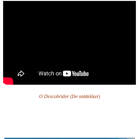
O Descobridor
(
De ontdekker)