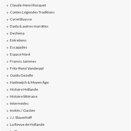
Claude-Henri Rocquet
Contes Légendes Traditions
Cyriel Buysse
Dada & autres marottes
Deshima
Entretiens
Escapades
Espace Nord
Francis Jammes
Fritz-René Vanderpyl
Guido Gezelle
Hadewijch & Moyen Âge
Histoire Hollande
Histoire littéraire
Intermèdes
Invités / Gasten
J.J. Slauerhoff
La Revue de Hollande