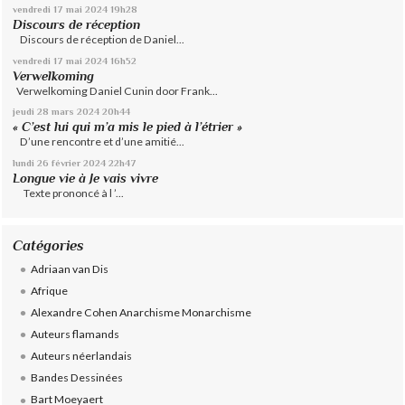
vendredi 17
mai 2024
19h28
Discours de réception
Discours de réception de Daniel...
vendredi 17
mai 2024
16h52
Verwelkoming
Verwelkoming Daniel Cunin door Frank...
jeudi 28
mars 2024
20h44
« C’est lui qui m’a mis le pied à l’étrier »
D’une rencontre et d’une amitié...
lundi 26
février 2024
22h47
Longue vie à Je vais vivre
Texte prononcé à l ’...
Catégories
Adriaan van Dis
Afrique
Alexandre Cohen Anarchisme Monarchisme
Auteurs flamands
Auteurs néerlandais
Bandes Dessinées
Bart Moeyaert