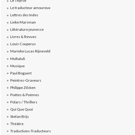
Le Thyrse
Le traducteur amoureux
Lettres des Indes
Lieke Marsman
Littérature jeunesse
Livres & Revues
Louis Couperus
Marieke Lucas Rijneveld
Multatuli
Musique
Paul Bogaert
Peintres-Graveurs
Philippe Zilcken
Poètes & Poèmes
Polars / Thrillers
Qui Que Quoi
Stefan Brijs
Théâtre
Traductions-Traducteurs