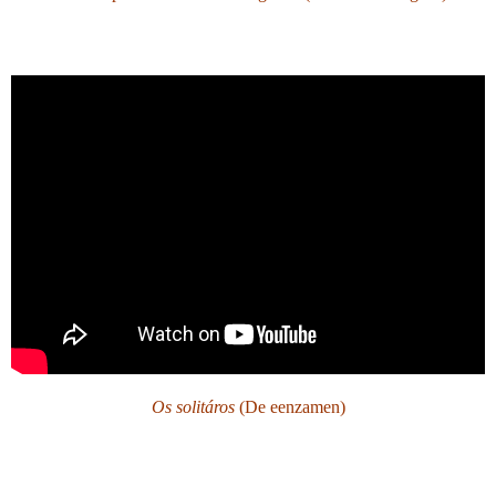
Os solitáros
(De eenzamen)