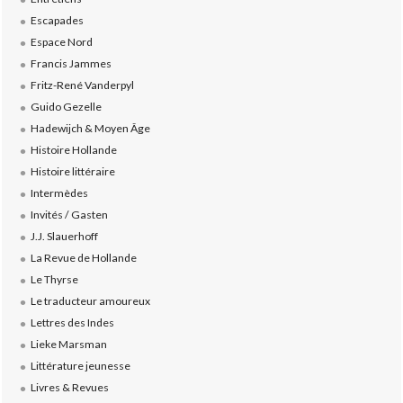
Escapades
Espace Nord
Francis Jammes
Fritz-René Vanderpyl
Guido Gezelle
Hadewijch & Moyen Âge
Histoire Hollande
Histoire littéraire
Intermèdes
Invités / Gasten
J.J. Slauerhoff
La Revue de Hollande
Le Thyrse
Le traducteur amoureux
Lettres des Indes
Lieke Marsman
Littérature jeunesse
Livres & Revues