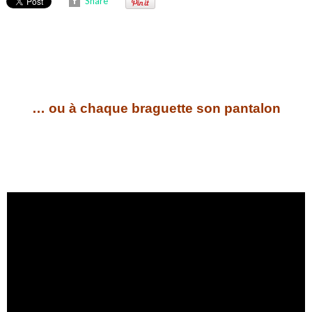
Share
… ou à chaque braguette son pantalon