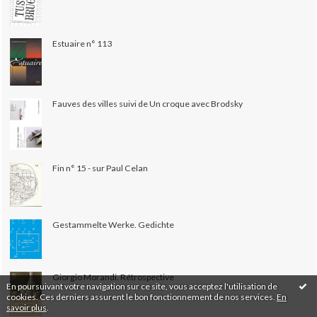
Estuaire n° 113
Fauves des villes suivi de Un croque avec Brodsky
Fin n° 15 - sur Paul Celan
Gestammelte Werke. Gedichte
Giorgio Morandi. Rétrospective
En poursuivant votre navigation sur ce site, vous acceptez l'utilisation de
cookies. Ces derniers assurent le bon fonctionnement de nos services.
En
savoir plus
.