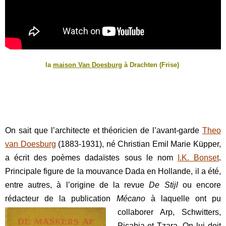
la
maison Van Doesburg
à Drachten (Frise)
On sait que l’architecte et théoricien de l’avant-garde
Theo
van Doesburg
(1883-1931), né Christian Emil Marie Küpper,
a écrit des poèmes dadaïstes sous le nom
I.K. Bonset
.
Principale figure de la mouvance Dada en Hollande, il a été,
entre autres, à l’origine de la revue
De Stijl
ou encore
rédacteur de la publication
Mécano
à laquelle ont pu
collaborer Arp, Schwitters,
Picabia et Tzara. On lui doit