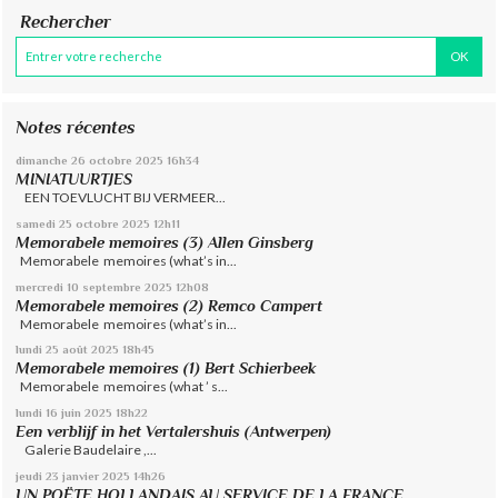
Rechercher
Notes récentes
dimanche 26
octobre 2025
16h34
MINIATUURTJES
EEN TOEVLUCHT BIJ VERMEER...
samedi 25
octobre 2025
12h11
Memorabele memoires (3) Allen Ginsberg
Memorabele memoires (what’s in...
mercredi 10
septembre 2025
12h08
Memorabele memoires (2) Remco Campert
Memorabele memoires (what’s in...
lundi 25
août 2025
18h45
Memorabele memoires (1) Bert Schierbeek
Memorabele memoires (what ’ s...
lundi 16
juin 2025
18h22
Een verblijf in het Vertalershuis (Antwerpen)
Galerie Baudelaire ,...
jeudi 23
janvier 2025
14h26
UN POËTE HOLLANDAIS AU SERVICE DE LA FRANCE