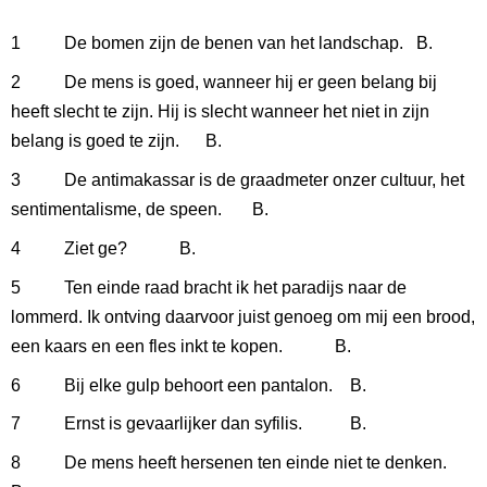
1 De bomen zijn de benen van het landschap. B.
2 De mens is goed, wanneer hij er geen belang bij
heeft slecht te zijn. Hij is slecht wanneer het niet in zijn
belang is goed te zijn. B.
3 De antimakassar is de graadmeter onzer cultuur, het
sentimentalisme, de speen. B.
4 Ziet ge? B.
5 Ten einde raad bracht ik het paradijs naar de
lommerd. Ik ontving daarvoor juist genoeg om mij een brood,
een kaars en een fles inkt te kopen. B.
6 Bij elke gulp behoort een pantalon. B.
7 Ernst is gevaarlijker dan syfilis. B.
8 De mens heeft hersenen ten einde niet te denken.