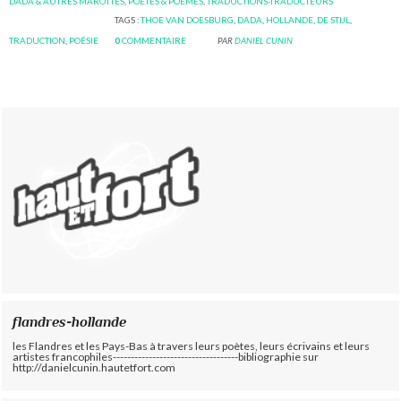
DADA & AUTRES MAROTTES
,
POÈTES & POÈMES
,
TRADUCTIONS-TRADUCTEURS
TAGS :
THOE VAN DOESBURG
,
DADA
,
HOLLANDE
,
DE STIJL
,
TRADUCTION
,
POÉSIE
0
COMMENTAIRE
PAR
DANIEL CUNIN
flandres-hollande
les Flandres et les Pays-Bas à travers leurs poètes, leurs écrivains et leurs
artistes francophiles-----------------------------------bibliographie sur
http://danielcunin.hautetfort.com