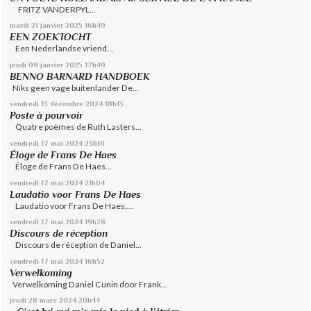
FRITZ VANDERPYL...
mardi 21
janvier 2025
16h49
EEN ZOEKTOCHT
Een Nederlandse vriend...
jeudi 09
janvier 2025
17h49
BENNO BARNARD HANDBOEK
Niks geen vage buitenlander De...
vendredi 13
décembre 2024
18h13
Poste à pourvoir
Quatre poèmes de Ruth Lasters...
vendredi 17
mai 2024
23h10
Éloge de Frans De Haes
Éloge de Frans De Haes...
vendredi 17
mai 2024
21h04
Laudatio voor Frans De Haes
Laudatio voor Frans De Haes,...
vendredi 17
mai 2024
19h28
Discours de réception
Discours de réception de Daniel...
vendredi 17
mai 2024
16h52
Verwelkoming
Verwelkoming Daniel Cunin door Frank...
jeudi 28
mars 2024
20h44