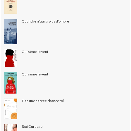
Quand je n'aurai plus d'ombre
Qui sème le vent
Qui sème le vent
T'as une sacrée chance toi
Taxi Curaçao