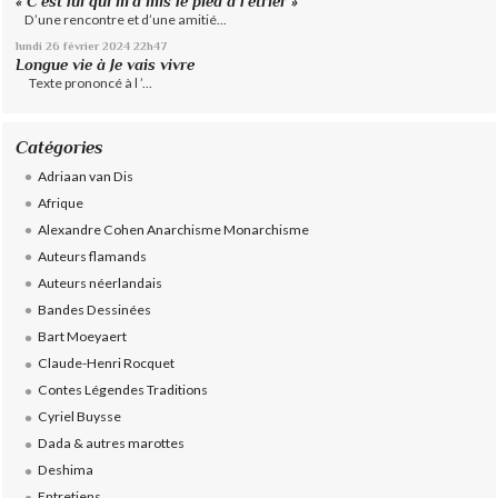
« C’est lui qui m’a mis le pied à l’étrier »
D’une rencontre et d’une amitié...
lundi 26
février 2024
22h47
Longue vie à Je vais vivre
Texte prononcé à l ’...
Catégories
Adriaan van Dis
Afrique
Alexandre Cohen Anarchisme Monarchisme
Auteurs flamands
Auteurs néerlandais
Bandes Dessinées
Bart Moeyaert
Claude-Henri Rocquet
Contes Légendes Traditions
Cyriel Buysse
Dada & autres marottes
Deshima
Entretiens