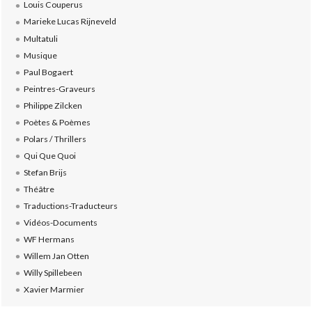
Louis Couperus
Marieke Lucas Rijneveld
Multatuli
Musique
Paul Bogaert
Peintres-Graveurs
Philippe Zilcken
Poètes & Poèmes
Polars / Thrillers
Qui Que Quoi
Stefan Brijs
Théâtre
Traductions-Traducteurs
Vidéos-Documents
WF Hermans
Willem Jan Otten
Willy Spillebeen
Xavier Marmier