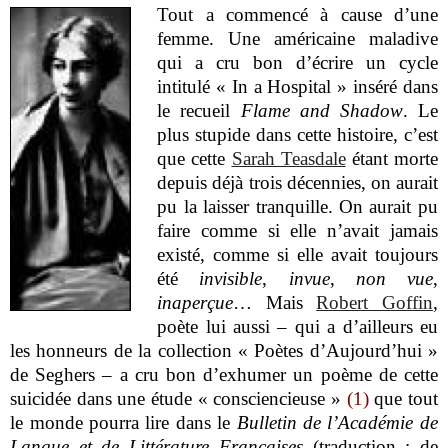
Tout a commencé à cause d’une
femme. Une américaine maladive
qui a cru bon d’écrire un cycle
intitulé « In a Hospital » inséré dans
le recueil
Flame and Shadow
. Le
plus stupide dans cette histoire, c’est
que cette
Sarah Teasdale
étant morte
depuis déjà trois décennies, on aurait
pu la laisser tranquille. On aurait pu
faire comme si elle n’avait jamais
existé, comme si elle avait toujours
été
invisible
,
invue
,
non vue
,
inaperçue
… Mais
Robert Goffin
,
poète lui aussi – qui a d’ailleurs eu
les honneurs de la collection « Poètes d’Aujourd’hui »
de Seghers – a cru bon d’exhumer un poème de cette
suicidée dans une étude « consciencieuse »
(1)
que tout
le monde pourra lire dans le
Bulletin de l’Académie de
Langue et de Littérature Françaises
(traduction : de