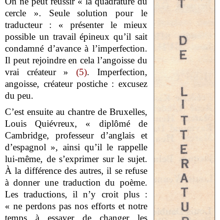
On ne peut réussir « la quadrature du
cercle ». Seule solution pour le
traducteur : « présenter le mieux
possible un travail épineux qu’il sait
condamné d’avance à l’imperfection.
Il peut rejoindre en cela l’angoisse du
vrai créateur »
(5)
. Imperfection,
angoisse, créateur postiche : excusez
du peu.
C’est ensuite au chantre de Bruxelles,
Louis Quiévreux, « diplômé de
Cambridge, professeur d’anglais et
d’espagnol », ainsi qu’il le rappelle
lui-même, de s’exprimer sur le sujet.
À la différence des autres, il se refuse
à donner une traduction du poème.
Les traductions, il n’y croit plus :
« ne perdons pas nos efforts et notre
temps à essayer de changer les