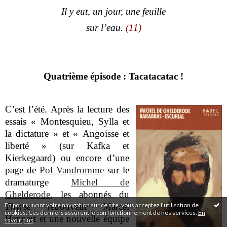
Il y eut, un jour, une feuille
sur l’eau.
(11)
Quatrième épisode : Tacatacatac !
C’est l’été. Après la lecture des
essais « Montesquieu, Sylla et
la dictature » et « Angoisse et
liberté » (sur Kafka et
Kierkegaard) ou encore d’une
page de
Pol Vandromme
sur le
dramaturge
Michel de
Ghelderode
, les abonnés du
En poursuivant votre navigation sur ce site, vous acceptez l'utilisation de
Thyrse
retrouvent Marcel
cookies. Ces derniers assurent le bon fonctionnement de nos services.
En
Hennart et une nouvelle équipe
savoir plus
.