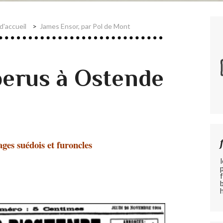
d'accueil
James Ensor, par Pol de Mont
erus à Ostende
ges suédois et furoncles