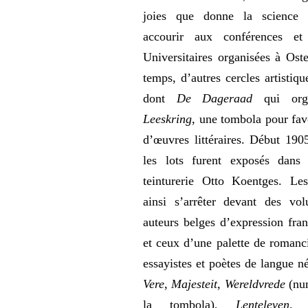
joies que donne la science et
accourir aux conférences et
Universitaires organisées à Os
temps, d’autres cercles artistiqu
dont
De Dageraad
qui org
Leeskring
, une tombola pour favo
d’œuvres littéraires. Début 1905
les lots furent exposés dans 
teinturerie Otto Koentges. Le
ainsi s’arrêter devant des vo
auteurs belges d’expression fra
et ceux d’une palette de romanc
essayistes et poètes de langue n
Vere
,
Majesteit
,
Wereldvrede
(num
la tombola),
Lenteleven, R