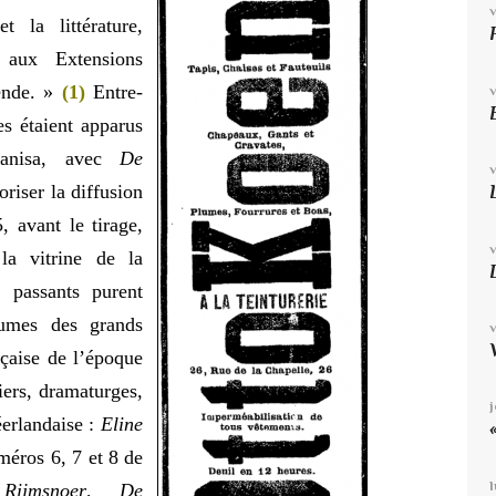
 la littérature,
 aux Extensions
tende. »
(1)
Entre-
es étaient apparus
anisa, avec
De
riser la diffusion
, avant le tirage,
la vitrine de la
s passants purent
lumes des grands
nçaise de l’époque
iers, dramaturges,
éerlandaise :
Eline
éros 6, 7 et 8 de
ijmsnoer
,
De