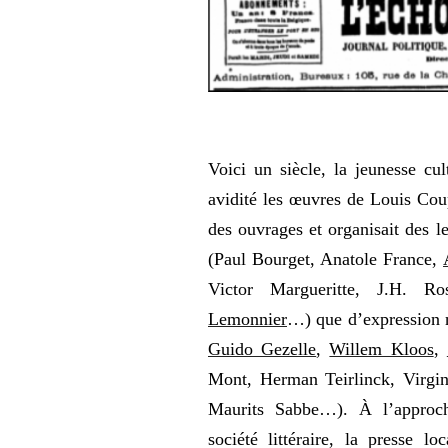
Voici un siècle, la jeunesse cu
avidité les œuvres de Louis Co
des ouvrages et organisait des le
(Paul Bourget, Anatole France,
Victor Margueritte, J.H. R
Lemonnier
…) que d’expression 
Guido Gezelle
,
Willem Kloos
,
Mont, Herman Teirlinck, Virgin
Maurits Sabbe…).
À l’approche
société littéraire, la presse lo