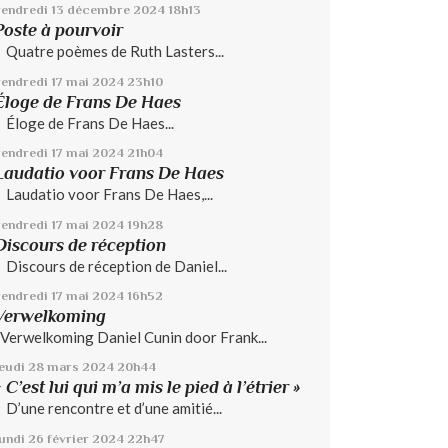
vendredi 13
décembre 2024
18h13
Poste à pourvoir
Quatre poèmes de Ruth Lasters...
vendredi 17
mai 2024
23h10
Éloge de Frans De Haes
Éloge de Frans De Haes...
vendredi 17
mai 2024
21h04
Laudatio voor Frans De Haes
Laudatio voor Frans De Haes,...
vendredi 17
mai 2024
19h28
Discours de réception
Discours de réception de Daniel...
vendredi 17
mai 2024
16h52
Verwelkoming
Verwelkoming Daniel Cunin door Frank...
jeudi 28
mars 2024
20h44
« C’est lui qui m’a mis le pied à l’étrier »
D’une rencontre et d’une amitié...
lundi 26
février 2024
22h47