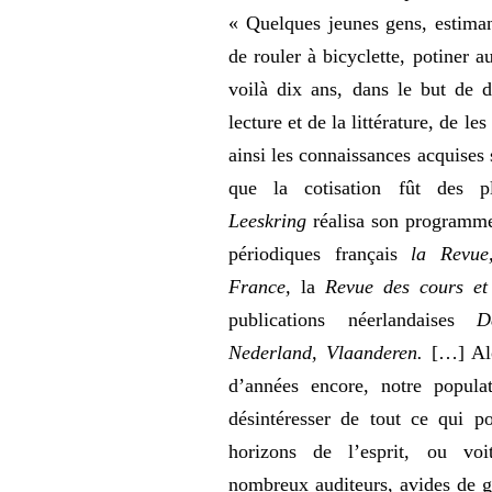
« Quelques jeunes gens, estiman
de rouler à bicyclette, potiner a
voilà dix ans, dans le but de 
lecture et de la littérature, de le
ainsi les connaissances acquises 
que la
cotisation fût des 
Leeskring
réalisa son programme
périodiques français
la Revue
France,
la
Revue des cours
et
publications néerlandaises
De
Nederland, Vlaanderen.
[…] Al
d’années encore, notre populat
désintéresser de tout ce qui po
horizons de l’esprit, ou vo
nombreux auditeurs, avides de g