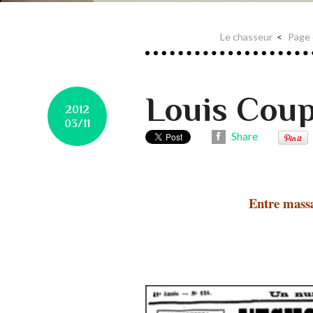
Le chasseur
Page 
Louis Coup
2012
03/11
Share
Entre massa