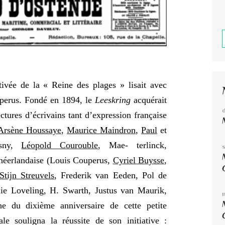
ltivée de la « Reine des plages » lisait avec
uperus. Fondé en 1894, le
Leeskring
acquérait
ctures d’écrivains tant d’expression française
Arsène Houssaye
,
Maurice Maindron
,
Paul
et
osny,
Léopold Courouble
, Mae- terlinck,
néerlandaise (Louis Couperus,
Cyriel Buysse
,
Stijn Streuvels
, Frederik van Eeden, Pol de
ie Loveling, H. Swarth, Justus van Maurik,
 du dixième anniversaire de cette petite
cale souligna la réussite de son initiative :