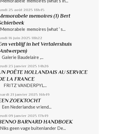
Memorabele memoires (what’s in...
lundi 25
août 2025
18h45
Memorabele memoires (1) Bert
Schierbeek
Memorabele memoires (what ’ s...
undi 16
juin 2025
18h22
Een verblijf in het Vertalershuis
(Antwerpen)
Galerie Baudelaire ,...
jeudi 23
janvier 2025
14h26
UN POËTE HOLLANDAIS AU SERVICE
DE LA FRANCE
FRITZ VANDERPYL...
mardi 21
janvier 2025
16h49
EEN ZOEKTOCHT
Een Nederlandse vriend...
jeudi 09
janvier 2025
17h49
BENNO BARNARD HANDBOEK
Niks geen vage buitenlander De...