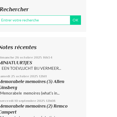
Rechercher
Notes récentes
dimanche 26
octobre 2025
16h34
MINIATUURTJES
EEN TOEVLUCHT BIJ VERMEER...
samedi 25
octobre 2025
12h11
Memorabele memoires (3) Allen
Ginsberg
Memorabele memoires (what’s in...
mercredi 10
septembre 2025
12h08
Memorabele memoires (2) Remco
Campert