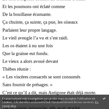
Et les poumons ont éclaté comme
De la bouillasse écumante.
Ça chuinte, ça suinte, ça pue, les oiseaux
Parlaient leur propre langage.
Le vieil aveugle l’a vu et s’est raidi.
Les os étaient à nu une fois
Que la graisse eut fondu.
Le vieux a alors avoué devant
Thèbes réunie :
« Les viscères consacrés se sont consumés
Sans fournir de présages. »
C’est ce qu’il a dit, mais Antigone était déjà morte.
En poursuivant votre navigation sur ce site, vous acceptez l'utilisation de
Pendue bien haut dans la grotte
cookies. Ces derniers assurent le bon fonctionnement de nos services.
En
savoir plus
.
Tel un oiseau prisonnier, elle avait attaché