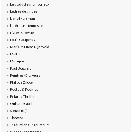
Le traducteur amoureux
Lettres des Indes
Lieke Marsman
Littérature jeunesse
Livres & Revues
Louis Couperus
Marieke Lucas Rijneveld
Multatuli
Musique
Paul Bogaert
Peintres-Graveurs
Philippe Zilcken
Poètes & Poèmes
Polars / Thrillers
Qui Que Quoi
Stefan Brijs
Théâtre
Traductions-Traducteurs
Vidéos-Documents