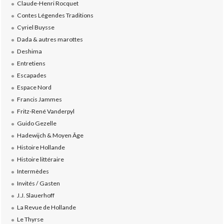
Claude-Henri Rocquet
Contes Légendes Traditions
Cyriel Buysse
Dada & autres marottes
Deshima
Entretiens
Escapades
Espace Nord
Francis Jammes
Fritz-René Vanderpyl
Guido Gezelle
Hadewijch & Moyen Âge
Histoire Hollande
Histoire littéraire
Intermèdes
Invités / Gasten
J.J. Slauerhoff
La Revue de Hollande
Le Thyrse