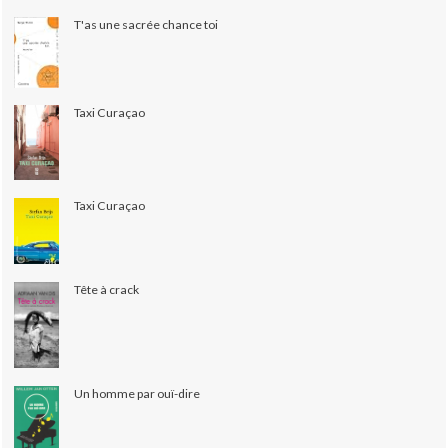
T'as une sacrée chance toi
Taxi Curaçao
Taxi Curaçao
Tête à crack
Un homme par ouï-dire