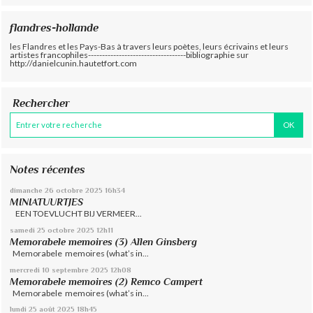
flandres-hollande
les Flandres et les Pays-Bas à travers leurs poètes, leurs écrivains et leurs
artistes francophiles-----------------------------------bibliographie sur
http://danielcunin.hautetfort.com
Rechercher
Notes récentes
dimanche 26
octobre 2025
16h34
MINIATUURTJES
EEN TOEVLUCHT BIJ VERMEER...
samedi 25
octobre 2025
12h11
Memorabele memoires (3) Allen Ginsberg
Memorabele memoires (what’s in...
mercredi 10
septembre 2025
12h08
Memorabele memoires (2) Remco Campert
Memorabele memoires (what’s in...
lundi 25
août 2025
18h45