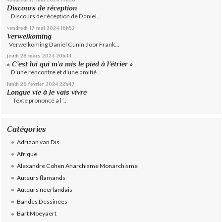
Discours de réception
Discours de réception de Daniel...
vendredi 17
mai 2024
16h52
Verwelkoming
Verwelkoming Daniel Cunin door Frank...
jeudi 28
mars 2024
20h44
« C’est lui qui m’a mis le pied à l’étrier »
D’une rencontre et d’une amitié...
lundi 26
février 2024
22h47
Longue vie à Je vais vivre
Texte prononcé à l ’...
Catégories
Adriaan van Dis
Afrique
Alexandre Cohen Anarchisme Monarchisme
Auteurs flamands
Auteurs néerlandais
Bandes Dessinées
Bart Moeyaert