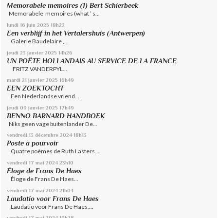
Memorabele memoires (1) Bert Schierbeek
Memorabele memoires (what ’ s...
lundi 16
juin 2025
18h22
Een verblijf in het Vertalershuis (Antwerpen)
Galerie Baudelaire ,...
jeudi 23
janvier 2025
14h26
UN POËTE HOLLANDAIS AU SERVICE DE LA FRANCE
FRITZ VANDERPYL...
mardi 21
janvier 2025
16h49
EEN ZOEKTOCHT
Een Nederlandse vriend...
jeudi 09
janvier 2025
17h49
BENNO BARNARD HANDBOEK
Niks geen vage buitenlander De...
vendredi 13
décembre 2024
18h13
Poste à pourvoir
Quatre poèmes de Ruth Lasters...
vendredi 17
mai 2024
23h10
Éloge de Frans De Haes
Éloge de Frans De Haes...
vendredi 17
mai 2024
21h04
Laudatio voor Frans De Haes
Laudatio voor Frans De Haes,...
vendredi 17
mai 2024
19h28