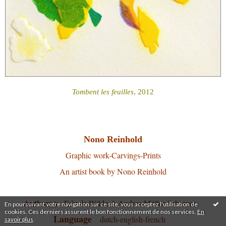
Tombent les feuilles
, 2012
Nono Reinhold
Graphic work-Carvings-Prints
An artist book by Nono Reinhold
Author(s)
Edy de Wilde & Andrea Müller-Schirmer
En poursuivant votre navigation sur ce site, vous acceptez l'utilisation de
cookies. Ces derniers assurent le bon fonctionnement de nos services.
En
Language
dutch-english-french
savoir plus
.