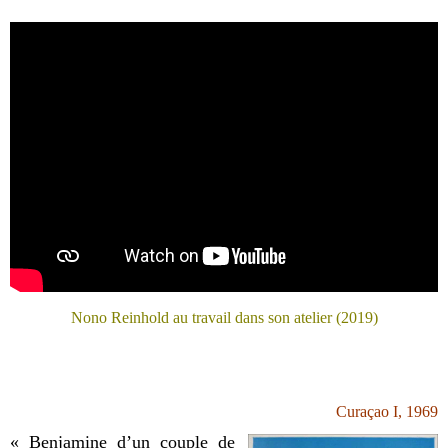
Nono Reinhold au travail dans son atelier (2019)
Curaçao I, 1969
« Benjamine d’un couple de