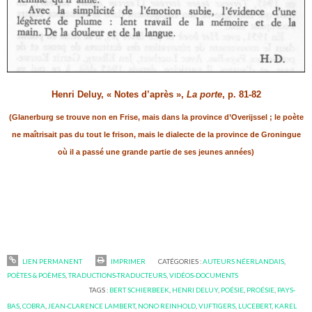
Henri Deluy, « Notes d’après »,
La porte
, p. 81-82
(Glanerburg se trouve non en Frise, mais dans la province d’Overijssel ; le poète
ne maîtrisait pas du tout le frison, mais le dialecte de la province de Groningue
où il a passé une grande partie de ses jeunes années)
LIEN PERMANENT
IMPRIMER
CATÉGORIES :
AUTEURS NÉERLANDAIS
,
POÈTES & POÈMES
,
TRADUCTIONS-TRADUCTEURS
,
VIDÉOS-DOCUMENTS
TAGS :
BERT SCHIERBEEK
,
HENRI DELUY
,
POÉSIE
,
PROÉSIE
,
PAYS-
BAS
,
COBRA
,
JEAN-CLARENCE LAMBERT
,
NONO REINHOLD
,
VIJFTIGERS
,
LUCEBERT
,
KAREL