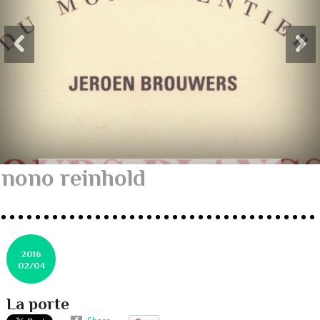
nono reinhold
2016
02/04
La porte