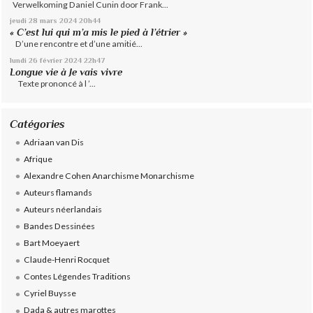
Verwelkoming Daniel Cunin door Frank...
jeudi 28
mars 2024
20h44
« C’est lui qui m’a mis le pied à l’étrier »
D’une rencontre et d’une amitié...
lundi 26
février 2024
22h47
Longue vie à Je vais vivre
Texte prononcé à l ’...
Catégories
Adriaan van Dis
Afrique
Alexandre Cohen Anarchisme Monarchisme
Auteurs flamands
Auteurs néerlandais
Bandes Dessinées
Bart Moeyaert
Claude-Henri Rocquet
Contes Légendes Traditions
Cyriel Buysse
Dada & autres marottes