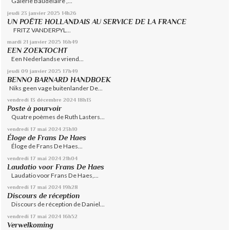
Galerie Baudelaire ,...
jeudi 23
janvier 2025
14h26
UN POËTE HOLLANDAIS AU SERVICE DE LA FRANCE
FRITZ VANDERPYL...
mardi 21
janvier 2025
16h49
EEN ZOEKTOCHT
Een Nederlandse vriend...
jeudi 09
janvier 2025
17h49
BENNO BARNARD HANDBOEK
Niks geen vage buitenlander De...
vendredi 13
décembre 2024
18h13
Poste à pourvoir
Quatre poèmes de Ruth Lasters...
vendredi 17
mai 2024
23h10
Éloge de Frans De Haes
Éloge de Frans De Haes...
vendredi 17
mai 2024
21h04
Laudatio voor Frans De Haes
Laudatio voor Frans De Haes,...
vendredi 17
mai 2024
19h28
Discours de réception
Discours de réception de Daniel...
vendredi 17
mai 2024
16h52
Verwelkoming