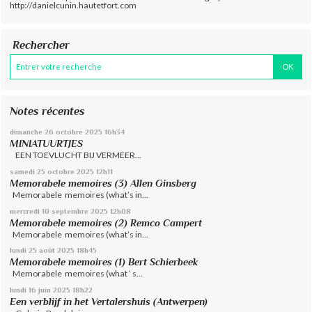
http://danielcunin.hautetfort.com
Rechercher
Notes récentes
dimanche 26
octobre 2025
16h34
MINIATUURTJES
EEN TOEVLUCHT BIJ VERMEER...
samedi 25
octobre 2025
12h11
Memorabele memoires (3) Allen Ginsberg
Memorabele memoires (what’s in...
mercredi 10
septembre 2025
12h08
Memorabele memoires (2) Remco Campert
Memorabele memoires (what’s in...
lundi 25
août 2025
18h45
Memorabele memoires (1) Bert Schierbeek
Memorabele memoires (what ’ s...
lundi 16
juin 2025
18h22
Een verblijf in het Vertalershuis (Antwerpen)