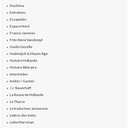
Deshima
Entretiens
Escapades
Espace Nord
Francis Jammes
Fritz-René Vanderpyl
Guido Gezelle
Hadewijch & Moyen Âge
Histoire Hollande
Histoire littéraire
Intermèdes
Invités / Gasten
J.J. Slauerhoff
La Revue de Hollande
Le Thyrse
Le traducteur amoureux
Lettres des Indes
Lieke Marsman