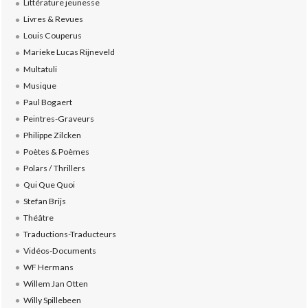
Littérature jeunesse
Livres & Revues
Louis Couperus
Marieke Lucas Rijneveld
Multatuli
Musique
Paul Bogaert
Peintres-Graveurs
Philippe Zilcken
Poètes & Poèmes
Polars / Thrillers
Qui Que Quoi
Stefan Brijs
Théâtre
Traductions-Traducteurs
Vidéos-Documents
WF Hermans
Willem Jan Otten
Willy Spillebeen