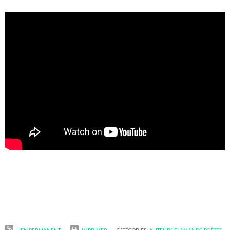
LIEN PERMANENT
IMPRIMER
CATÉGORIES :
AUTEURS FLAMANDS
,
POÈTES