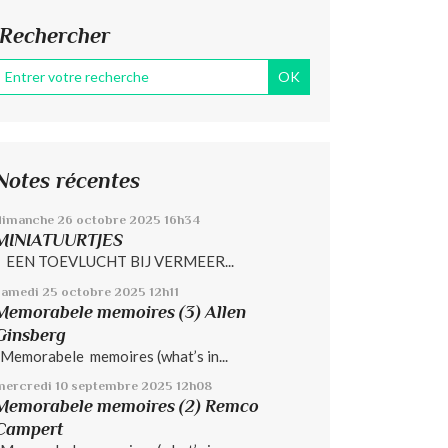
Rechercher
Notes récentes
dimanche 26
octobre 2025
16h34
MINIATUURTJES
EEN TOEVLUCHT BIJ VERMEER...
samedi 25
octobre 2025
12h11
Memorabele memoires (3) Allen
Ginsberg
Memorabele memoires (what’s in...
mercredi 10
septembre 2025
12h08
Memorabele memoires (2) Remco
Campert