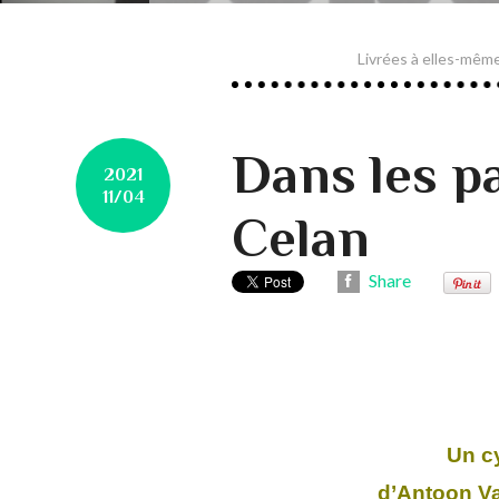
Livrées à elles-mêm
Dans les p
2021
11/04
Celan
Share
Un c
d’
Antoon V