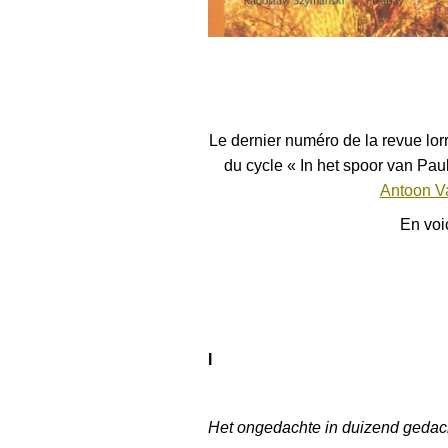
Le dernier numéro de la revue lor
du cycle
« In het spoor van Pau
Antoon V
En voi
I
Het ongedachte
in duizend gedac