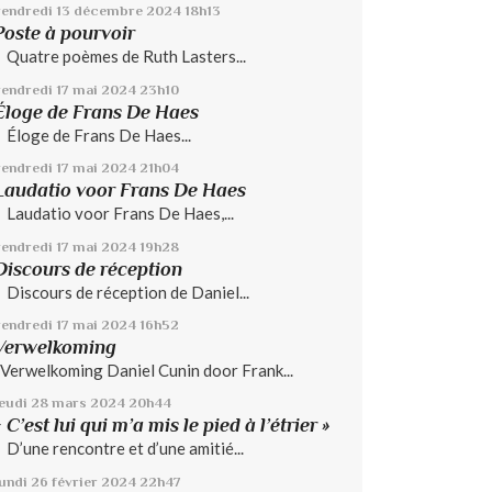
vendredi 13
décembre 2024
18h13
Poste à pourvoir
Quatre poèmes de Ruth Lasters...
vendredi 17
mai 2024
23h10
Éloge de Frans De Haes
Éloge de Frans De Haes...
vendredi 17
mai 2024
21h04
Laudatio voor Frans De Haes
Laudatio voor Frans De Haes,...
vendredi 17
mai 2024
19h28
Discours de réception
Discours de réception de Daniel...
vendredi 17
mai 2024
16h52
Verwelkoming
Verwelkoming Daniel Cunin door Frank...
jeudi 28
mars 2024
20h44
« C’est lui qui m’a mis le pied à l’étrier »
D’une rencontre et d’une amitié...
lundi 26
février 2024
22h47