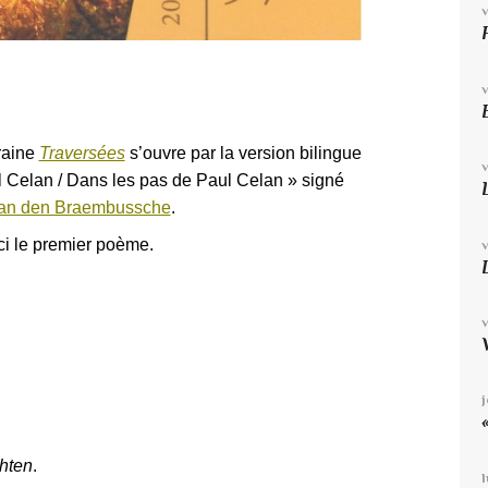
raine
Traversées
s’ouvre par la version bilingue
l Celan / D
ans les pas de Paul Celan » signé
an den Braembussche
.
ci le premier poème.
hten
.