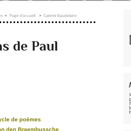
es
Page d'accueil
Galerie Baudelaire
as de Paul
ycle de poèmes
an den Braembussche