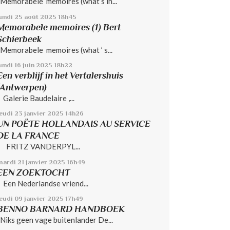
Memorabele memoires (what’s in...
lundi 25
août 2025
18h45
Memorabele memoires (1) Bert
Schierbeek
Memorabele memoires (what ’ s...
undi 16
juin 2025
18h22
Een verblijf in het Vertalershuis
(Antwerpen)
Galerie Baudelaire ,...
jeudi 23
janvier 2025
14h26
UN POËTE HOLLANDAIS AU SERVICE
DE LA FRANCE
FRITZ VANDERPYL...
mardi 21
janvier 2025
16h49
EEN ZOEKTOCHT
Een Nederlandse vriend...
jeudi 09
janvier 2025
17h49
BENNO BARNARD HANDBOEK
Niks geen vage buitenlander De...