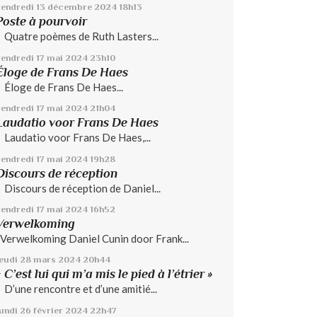
vendredi 13
décembre 2024
18h13
Poste à pourvoir
Quatre poèmes de Ruth Lasters...
vendredi 17
mai 2024
23h10
Éloge de Frans De Haes
Éloge de Frans De Haes...
vendredi 17
mai 2024
21h04
Laudatio voor Frans De Haes
Laudatio voor Frans De Haes,...
vendredi 17
mai 2024
19h28
Discours de réception
Discours de réception de Daniel...
vendredi 17
mai 2024
16h52
Verwelkoming
Verwelkoming Daniel Cunin door Frank...
jeudi 28
mars 2024
20h44
« C’est lui qui m’a mis le pied à l’étrier »
D’une rencontre et d’une amitié...
lundi 26
février 2024
22h47