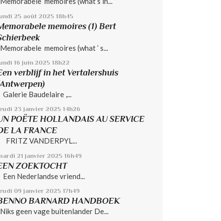
Memorabele memoires (what’s in...
lundi 25
août 2025
18h45
Memorabele memoires (1) Bert
Schierbeek
Memorabele memoires (what ’ s...
undi 16
juin 2025
18h22
Een verblijf in het Vertalershuis
(Antwerpen)
Galerie Baudelaire ,...
jeudi 23
janvier 2025
14h26
UN POËTE HOLLANDAIS AU SERVICE
DE LA FRANCE
FRITZ VANDERPYL...
mardi 21
janvier 2025
16h49
EEN ZOEKTOCHT
Een Nederlandse vriend...
jeudi 09
janvier 2025
17h49
BENNO BARNARD HANDBOEK
Niks geen vage buitenlander De...