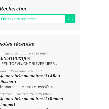
Rechercher
Notes récentes
dimanche 26
octobre 2025
16h34
MINIATUURTJES
EEN TOEVLUCHT BIJ VERMEER...
samedi 25
octobre 2025
12h11
Memorabele memoires (3) Allen
Ginsberg
Memorabele memoires (what’s in...
mercredi 10
septembre 2025
12h08
Memorabele memoires (2) Remco
Campert