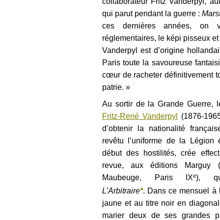
collaborateur Fritz Vanderpyl, au
qui parut pendant la guerre :
Mars
ces dernières années, on v
réglementaires, le képi pisseux et
Vanderpyl est d’origine hollandais
Paris toute la savoureuse fantais
cœur de racheter définitivement 
patrie. »
Au sortir de la Grande Guerre, 
Fritz-René Vanderpyl
(1876-1965)
d’obtenir la nationalité françai
revêtu l’uniforme de la Légion 
début des hostilités, crée effe
revue, aux éditions Marguy 
e
Maubeuge, Paris IX
), qu
L’Arbitraire
*
. Dans ce mensuel à 
jaune et au titre noir en diagonal
marier deux de ses grandes pa