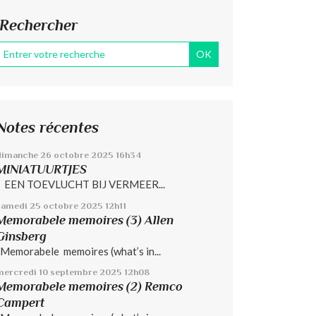
Rechercher
Notes récentes
dimanche 26
octobre 2025
16h34
MINIATUURTJES
EEN TOEVLUCHT BIJ VERMEER...
samedi 25
octobre 2025
12h11
Memorabele memoires (3) Allen
Ginsberg
Memorabele memoires (what’s in...
mercredi 10
septembre 2025
12h08
Memorabele memoires (2) Remco
Campert