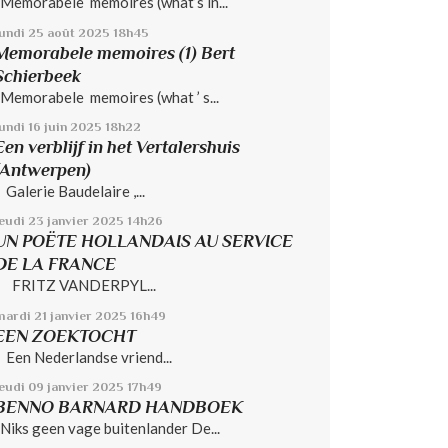
Memorabele memoires (what’s in...
lundi 25
août 2025
18h45
Memorabele memoires (1) Bert
Schierbeek
Memorabele memoires (what ’ s...
undi 16
juin 2025
18h22
Een verblijf in het Vertalershuis
(Antwerpen)
Galerie Baudelaire ,...
jeudi 23
janvier 2025
14h26
UN POËTE HOLLANDAIS AU SERVICE
DE LA FRANCE
FRITZ VANDERPYL...
mardi 21
janvier 2025
16h49
EEN ZOEKTOCHT
Een Nederlandse vriend...
jeudi 09
janvier 2025
17h49
BENNO BARNARD HANDBOEK
Niks geen vage buitenlander De...