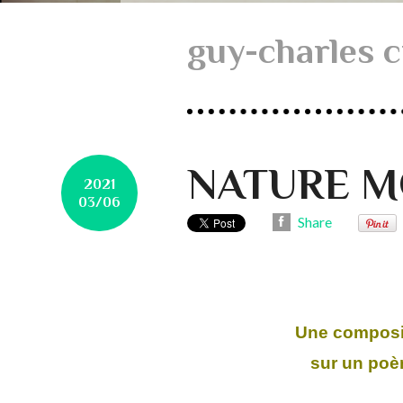
guy-charles 
NATURE M
2021
03/06
Share
Une composi
sur un po