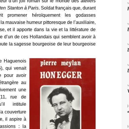
teur d’un joli roman sur le monde des ateliers
ten Stanton à Paris
. Soldat français que, durant
it promener héroïquement les godasses
 la mauvaise humeur pittoresque de l’auxiliaire,
e, et il apporte dans la vie et la littérature de
ie d’un de ces Hollandais qui semblent avoir à
toute la sagesse bourgeoise de leur bourgeoise
le Haguenois
, qui venait
se pour avoir
étrangère au
ctivement une
(11, rue de
’il intitule
la couverture
e, il aspire à
ssions : la