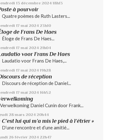
vendredi 13
décembre 2024
18h13
Poste à pourvoir
Quatre poèmes de Ruth Lasters...
vendredi 17
mai 2024
23h10
Éloge de Frans De Haes
Éloge de Frans De Haes...
vendredi 17
mai 2024
21h04
Laudatio voor Frans De Haes
Laudatio voor Frans De Haes,...
vendredi 17
mai 2024
19h28
Discours de réception
Discours de réception de Daniel...
vendredi 17
mai 2024
16h52
Verwelkoming
Verwelkoming Daniel Cunin door Frank...
jeudi 28
mars 2024
20h44
« C’est lui qui m’a mis le pied à l’étrier »
D’une rencontre et d’une amitié...
lundi 26
février 2024
22h47