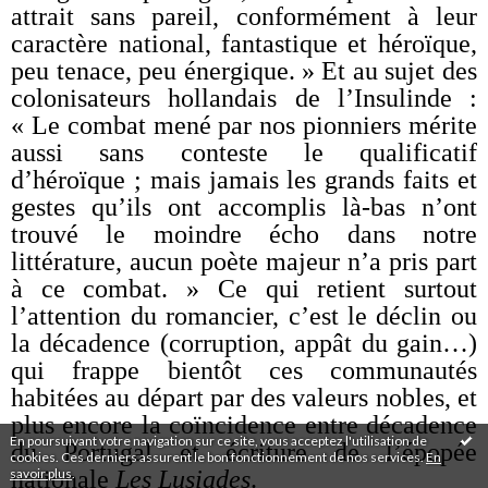
attrait sans pareil, conformément à leur
caractère national, fantastique et héroïque,
peu tenace, peu énergique. » Et au sujet des
colonisateurs hollandais de l’Insulinde :
« Le combat mené par nos pionniers mérite
aussi sans conteste le qualificatif
d’héroïque ; mais jamais les grands faits et
gestes qu’ils ont accomplis là-bas n’ont
trouvé le moindre écho dans notre
littérature, aucun poète majeur n’a pris part
à ce combat. » Ce qui retient surtout
l’attention du romancier, c’est le déclin ou
la décadence (corruption, appât du gain…)
qui frappe bientôt ces communautés
habitées au départ par des valeurs nobles, et
plus encore la coïncidence entre décadence
En poursuivant votre navigation sur ce site, vous acceptez l'utilisation de
du Portugal et écriture de l’épopée
cookies. Ces derniers assurent le bon fonctionnement de nos services.
En
savoir plus
.
nationale
Les Lusiades
.