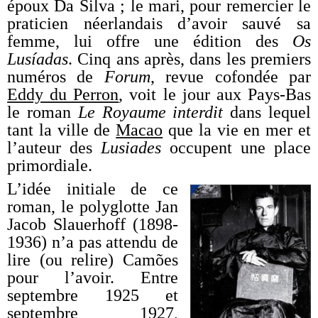
époux Da Silva ; le mari, pour remercier le
praticien néerlandais d’avoir sauvé sa
femme, lui offre une édition des
Os
Lusíadas
. Cinq ans après, dans les premiers
numéros de
Forum
, revue cofondée par
Eddy du Perron
, voit le jour aux Pays-Bas
le roman
Le Royaume interdit
dans lequel
tant la ville de
Macao
que la vie en mer et
l’auteur des
Lusiades
occupent une place
primordiale.
L’idée initiale de ce
roman, le polyglotte Jan
Jacob Slauerhoff (1898-
1936) n’a pas attendu de
lire (ou relire) Camões
pour l’avoir. Entre
septembre 1925 et
septembre 1927,