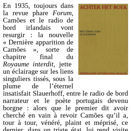
En 1935, toujours dans
la revue phare
Forum
,
Camões et le radio de
bord irlandais vont
resurgir : la nouvelle
« Dernière apparition de
Camões », sorte de
chapitre final du
Royaume interdit
, jette
un éclairage sur les liens
singuliers tissés, sous la
plume de l’éternel
insatisfait Slauerhoff, entre le radio de bord
narrateur et le poète portugais devenu
borgne : alors que le premier dit avoir
cherché en vain à revoir Camões qu’il a,
tour à tour, vénéré, plaint et méprisé, ce
dernier, dans un triste état, lui rend visite