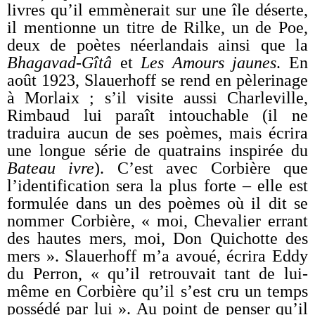
livres qu’il emmènerait sur une île déserte,
il mentionne un titre de Rilke, un de Poe,
deux de poètes néerlandais ainsi que la
Bhagavad-Gîtâ
et
Les Amours jaunes
. En
août 1923, Slauerhoff se rend en pèlerinage
à Morlaix ; s’il visite aussi Charleville,
Rimbaud lui paraît intouchable (il ne
traduira aucun de ses poèmes, mais écrira
une longue série de quatrains inspirée du
Bateau ivre
). C’est avec Corbière que
l’identification sera la plus forte – elle est
formulée dans un des poèmes où il dit se
nommer Corbière, « moi, Chevalier errant
des hautes mers, moi, Don Quichotte des
mers ». Slauerhoff m’a avoué, écrira Eddy
du Perron, « qu’il retrouvait tant de lui-
même en Corbière qu’il s’est cru un temps
possédé par lui ». Au point de penser qu’il