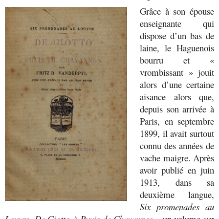
Grâce à son épouse
enseignante qui
dispose d’un bas de
laine, le Haguenois
bourru et «
vrombissant » jouit
alors d’une certaine
aisance alors que,
depuis son arrivée à
Paris, en septembre
1899, il avait surtout
connu des années de
vache maigre. Après
avoir publié en juin
1913, dans sa
deuxième langue,
Six promenades au
Louvre. De Giotto à Puvis de Chavannes
– un volume sur