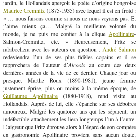
jardin, le Hollandais aperçoit le poète d’origine hongroise
Maurice Cremnitz
(1875-1935) avec lequel il est en froid :
« … nous faisons comme si nous ne nous voyions pas. Et
j’aime mieux ça… Malgré la meilleure volonté du
monde, je ne puis me confier à la clique
Apollinaire
-
Salmon-Cremnitz, etc. » Heureusement, Fritz se
rabibochera avec les auteurs en question :
André Salmon
redeviendra l’un de ses plus fidèles copains et il se
rapprochera de l’auteur d’
Alcools
au cours des deux
dernières années de la vie de ce dernier. Chaque jour ou
presque, Marthe Roux (1890-1981), jeune femme
justement éprise, plus ou moins à la même époque, de
Guillaume Apollinaire
(1880-1918), rend visite au
Hollandais. Auprès de lui, elle s’épanche sur ses déboires
amoureux. Malgré les quatorze ans qui les séparent, un
indéfectible attachement les liera longtemps l’un à l’autre.
L’aigreur que Fritz éprouve alors à l’égard de son compère
en gastronomie Apollinaire provient sans aucun doute,