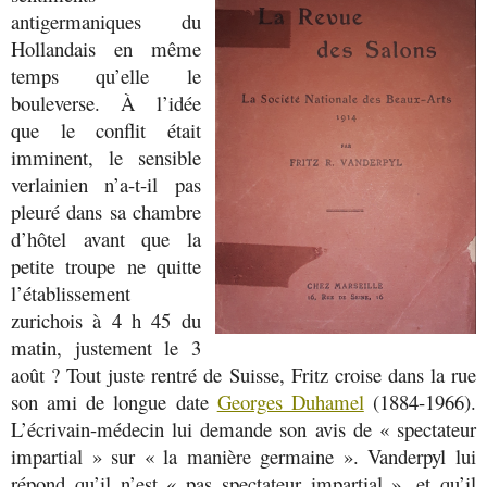
antigermaniques du
Hollandais en même
temps qu’elle le
bouleverse. À l’idée
que le conflit était
imminent, le sensible
verlainien n’a-t-il pas
pleuré dans sa chambre
d’hôtel avant que la
petite troupe ne quitte
l’établissement
zurichois à 4 h 45 du
matin, justement le 3
août ? Tout juste rentré de Suisse, Fritz croise dans la rue
son ami de longue date
Georges Duhamel
(1884-1966).
L’écrivain-médecin lui demande son avis de « spectateur
impartial » sur « la manière germaine ». Vanderpyl lui
répond qu’il n’est « pas spectateur impartial », et qu’il