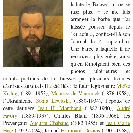
habite le Batave : il ne se
rase plus. « Je me fais
arranger la barbe que j’ai
laissée pousser depuis le
1er août », confie-t-il à son
Journal le 4 septembre.
Une barbe à laquelle il ne
renoncera plus guère, ainsi
qu’en témoignent bien des
photos ultérieures et
maints portraits de lui brossés par plusieurs dizaines
d’artistes auxquels il a été liés : le futur légionnaire
Moïse
Kisling
(1891-1953),
Maurice de Vlaminck
(1876-1958),
l’Ukrainienne
Sonia Lewitska
(1880-1934), l’époux de
cette dernière
Jean H. Marchand
(1882-1940),
André
Favory
(1889-1937), Charles Blanc (1896-1966), les
Provençaux
Auguste Chabaud
(1882-1955) et
Jean-Marie
Fage
(1922-2024), le naïf
Ferdinand Desnos
(1901-1958),