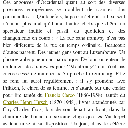
Ces angoisses d’Occidental quant au sort des diverses
provinces européennes se doublent de craintes plus
personnelles : « Quelquefois, la peur m’étreint. » Il se sent
d’autant plus mal qu’il n’a d’autre choix que d’être un
spectateur inutile et passif du quotidien et des
changements en cours : « La rue sans tramway n’est pas
bien différente de la rue en temps ordinaire. Beaucoup
d’autos passent. Des jeunes gens vont au Luxembourg. Un
phonographe joue un air patriotique. De loin, on entend le
roulement des tramways pour ‘‘Montrouge’’ qui n’ont pas
encore cessé de marcher. » Au proche Luxembourg, Fritz
se rend lui aussi régulièrement : il s’y promène avec
Prikken, le chien de sa femme, et s’attarde sur une chaise
pour lire tantôt du
Francis Carco
(1886-1958), tantôt du
Charles-Henri Hirsch
(1870-1948), livres abandonnés par
Guy-Charles Cros, lors de son départ au front, dans la
chambre de bonne du sixième étage que les Vanderpyl
avaient mise à sa disposition. Un jour, dans le célèbre