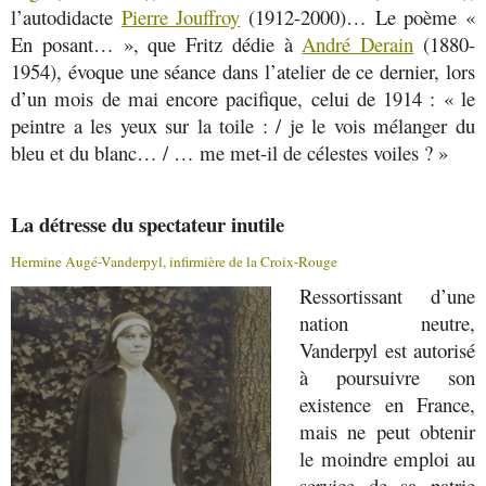
l’autodidacte
Pierre Jouffroy
(1912-2000)… Le poème «
En posant… », que Fritz dédie à
André Derain
(1880-
1954), évoque une séance dans l’atelier de ce dernier, lors
d’un mois de mai encore pacifique, celui de 1914 : « le
peintre a les yeux sur la toile : / je le vois mélanger du
bleu et du blanc… / … me met-il de célestes voiles ? »
La détresse du spectateur inutile
Hermine Augé-Vanderpyl, infirmière de la Croix-Rouge
Ressortissant d’une
nation neutre,
Vanderpyl est autorisé
à poursuivre son
existence en France,
mais ne peut obtenir
le moindre emploi au
service de sa patrie