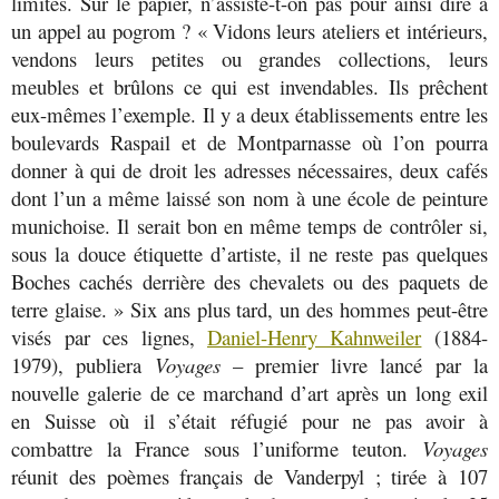
limites. Sur le papier, n’assiste-t-on pas pour ainsi dire à
un appel au pogrom ? « Vidons leurs ateliers et intérieurs,
vendons leurs petites ou grandes collections, leurs
meubles et brûlons ce qui est invendables. Ils prêchent
eux-mêmes l’exemple. Il y a deux établissements entre les
boulevards Raspail et de Montparnasse où l’on pourra
donner à qui de droit les adresses nécessaires, deux cafés
dont l’un a même laissé son nom à une école de peinture
munichoise. Il serait bon en même temps de contrôler si,
sous la douce étiquette d’artiste, il ne reste pas quelques
Boches cachés derrière des chevalets ou des paquets de
terre glaise. » Six ans plus tard, un des hommes peut-être
visés par ces lignes,
Daniel-Henry Kahnweiler
(1884-
1979), publiera
Voyages
– premier livre lancé par la
nouvelle galerie de ce marchand d’art après un long exil
en Suisse où il s’était réfugié pour ne pas avoir à
combattre la France sous l’uniforme teuton.
Voyages
réunit des poèmes français de Vanderpyl ; tirée à 107