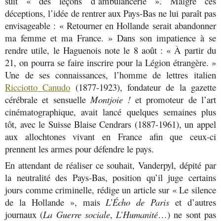
suit « des leçons d’ambulancerie ». Malgré ces
déceptions, l’idée de rentrer aux Pays-Bas ne lui paraît pas
envisageable : « Retourner en Hollande serait abandonner
ma femme et ma France. » Dans son impatience à se
rendre utile, le Haguenois note le 8 août : « À partir du
21, on pourra se faire inscrire pour la Légion étrangère. »
Une de ses connaissances, l’homme de lettres italien
Ricciotto Canudo
(1877-1923), fondateur de la gazette
cérébrale et sensuelle
Montjoie !
et promoteur de l’art
cinématographique, avait lancé quelques semaines plus
tôt, avec le Suisse Blaise Cendrars (1887-1961), un appel
aux allochtones vivant en France afin que ceux-ci
prennent les armes pour défendre le pays.
En attendant de réaliser ce souhait, Vanderpyl, dépité par
la neutralité des Pays-Bas, position qu’il juge certains
jours comme criminelle, rédige un article sur « Le silence
de la Hollande », mais
L’Écho de Paris
et d’autres
journaux (
La Guerre sociale
,
L’Humanité
…) ne sont pas