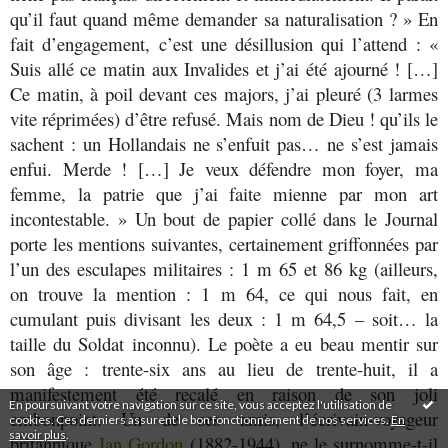
qu’il faut quand même demander sa naturalisation ? » En
fait d’engagement, c’est une désillusion qui l’attend : «
Suis allé ce matin aux Invalides et j’ai été ajourné ! […]
Ce matin, à poil devant ces majors, j’ai pleuré (3 larmes
vite réprimées) d’être refusé. Mais nom de Dieu ! qu’ils le
sachent : un Hollandais ne s’enfuit pas… ne s’est jamais
enfui. Merde ! […] Je veux défendre mon foyer, ma
femme, la patrie que j’ai faite mienne par mon art
incontestable. » Un bout de papier collé dans le Journal
porte les mentions suivantes, certainement griffonnées par
l’un des esculapes militaires : 1 m 65 et 86 kg (ailleurs,
on trouve la mention : 1 m 64, ce qui nous fait, en
cumulant puis divisant les deux : 1 m 64,5 – soit… la
taille du Soldat inconnu). Le poète a eu beau mentir sur
son âge : trente-six ans au lieu de trente-huit, il a
manifestement été recalé en raison de son joli
En poursuivant votre navigation sur ce site, vous acceptez l'utilisation de
embonpoint. Un de ses amis, l’écrivain-voyageur
cookies. Ces derniers assurent le bon fonctionnement de nos services.
En
savoir plus
.
britannique
Jan Gordon
(1882-1944), ne le surnomme-t-il