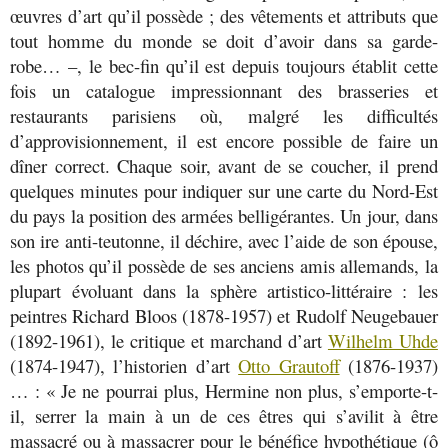
œuvres d’art qu’il possède ; des vêtements et attributs que
tout homme du monde se doit d’avoir dans sa garde-
robe… –, le bec-fin qu’il est depuis toujours établit cette
fois un catalogue impressionnant des brasseries et
restaurants parisiens où, malgré les difficultés
d’approvisionnement, il est encore possible de faire un
dîner correct. Chaque soir, avant de se coucher, il prend
quelques minutes pour indiquer sur une carte du Nord-Est
du pays la position des armées belligérantes. Un jour, dans
son ire anti-teutonne, il déchire, avec l’aide de son épouse,
les photos qu’il possède de ses anciens amis allemands, la
plupart évoluant dans la sphère artistico-littéraire : les
peintres Richard Bloos (1878-1957) et Rudolf Neugebauer
(1892-1961), le critique et marchand d’art
Wilhelm Uhde
(1874-1947), l’historien d’art
Otto Grautoff
(1876-1937)
… : « Je ne pourrai plus, Hermine non plus, s’emporte-t-
il, serrer la main à un de ces êtres qui s’avilit à être
massacré ou à massacrer pour le bénéfice hypothétique (ô