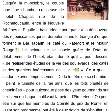
Jusqu’à la mi-octobre, le couple
loue une chambre crasseuse de
l’hôtel Chaptal, rue de la
Rochefoucauld, entre la Nouvelle
Athènes et Pigalle – base idéale pour partir à la découverte
des réjouissances qui se déroulent dans le triangle d’or que
forment le Bal Tabarin, le café du Rat-Mort et le Moulin
Rouge
[5]
. Le peintre ne se soucie guère de l’état de
délabrement de l’hôtel, étant donné qu’il a pour dessein
« de réaliser des études de la vie des boulevards, des cafés
et des quartiers intéressants de la ville
[6]
». Ce à quoi il
s’adonne avec empressement. De la fenêtre de sa chambre,
il peint le tumulte de la rue ainsi que les toits plantés de
cheminées – pour quiconque pose des yeux gourmands sur
l’existence, chaque motif vaut la peine d’être
retenu. On peut
être sûr que les membres du Comité du prix de Rome, en
lisant son programme, ont été à deux doigts de s’étouffer : si