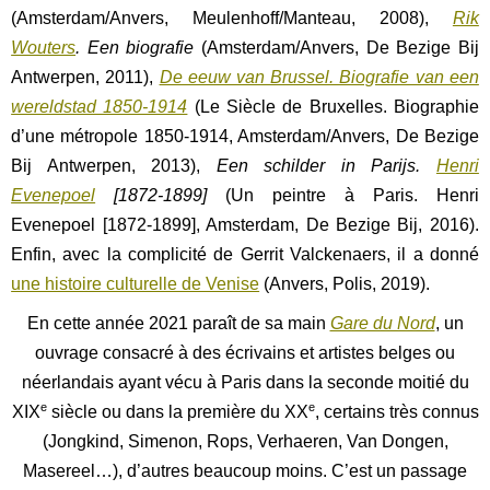
(Amsterdam/Anvers, Meulenhoff/Manteau, 2008),
Rik
Wouters
. Een biografie
(Amsterdam/Anvers, De Bezige Bij
Antwerpen, 2011),
De eeuw van Brussel. Biografie van een
wereldstad 1850-1914
(Le Siècle de Bruxelles. Biographie
d’une métropole 1850-1914, Amsterdam/Anvers, De Bezige
Bij Antwerpen, 2013),
Een schilder in Parijs.
Henri
Evenepoel
[1872-1899]
(Un peintre à Paris. Henri
Evenepoel [1872-1899], Amsterdam, De Bezige Bij, 2016).
Enfin, avec la complicité de Gerrit Valckenaers, il a donné
une histoire culturelle de Venise
(Anvers, Polis, 2019).
En cette année 2021 paraît de sa main
Gare du Nord
, un
ouvrage consacré à des écrivains et artistes belges ou
néerlandais ayant vécu à Paris dans la seconde moitié du
e
e
XIX
siècle ou dans la première du XX
, certains très connus
(Jongkind, Simenon, Rops, Verhaeren, Van Dongen,
Masereel…), d’autres beaucoup moins. C’est un passage