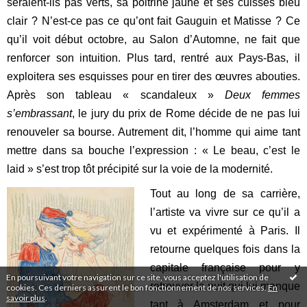
seraient-ils pas verts, sa poitrine jaune et ses cuisses bleu
clair ? N’est-ce pas ce qu’ont fait Gauguin et Matisse ? Ce
qu’il voit début octobre, au Salon d’Automne, ne fait que
renforcer son intuition. Plus tard, rentré aux Pays-Bas, il
exploitera ses esquisses pour en tirer des œuvres abouties.
Après son tableau « scandaleux »
Deux femmes
s’embrassant
, le jury du prix de Rome décide de ne pas lui
renouveler sa bourse. Autrement dit, l’homme qui aime tant
mettre dans sa bouche l’expression : « Le beau, c’est le
laid » s’est trop tôt précipité sur la voie de la modernité.
Tout au long de sa carrière,
l’artiste va vivre sur ce qu’il a
vu et expérimenté à Paris. Il
retourne quelques fois dans la
capitale française pour y
En poursuivant votre navigation sur ce site, vous acceptez l'utilisation de
retrouver la nuit qui lui manque
cookies. Ces derniers assurent le bon fonctionnement de nos services.
En
savoir plus
.
tant à Amsterdam et pour