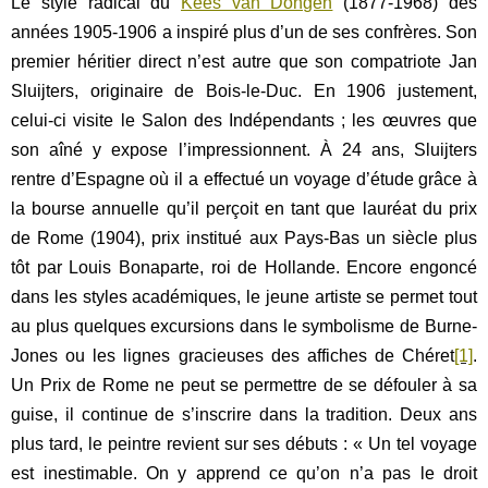
Le style radical du
Kees van Dongen
(1877-1968) des
années 1905-1906 a inspiré plus d’un de ses confrères. Son
premier héritier direct n’est autre que son compatriote Jan
Sluijters, originaire de Bois-le-Duc. En 1906 justement,
celui-ci visite le Salon des Indépendants ; les œuvres que
son aîné y expose l’impressionnent. À 24 ans, Sluijters
rentre d’Espagne où il a effectué un voyage d’étude grâce à
la bourse annuelle qu’il perçoit en tant que lauréat du prix
de Rome (1904), prix institué aux Pays-Bas un siècle plus
tôt par Louis Bonaparte, roi de Hollande. Encore engoncé
dans les styles académiques, le jeune artiste se permet tout
au plus quelques excursions dans le symbolisme de Burne-
Jones ou les lignes gracieuses des affiches de Chéret
[1]
.
Un Prix de Rome ne peut se permettre de se défouler à sa
guise, il continue de s’inscrire dans la tradition. Deux ans
plus tard, le peintre revient sur ses débuts : « Un tel voyage
est inestimable. On y apprend ce qu’on n’a pas le droit