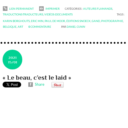
LIEN PERMANENT
IMPRIMER
CATÉGORIES :
AUTEURS FLAMANDS
,
TRADUCTIONS-TRADUCTEURS
,
VIDÉOS-DOCUMENTS
TAGS :
KARIN BORGHOUTS
,
ERIC MIN
,
PAUL DE MOOR
,
ÉDITIONS SNOECK
,
GAND
,
PHOTOGRAPHIE
,
BELGIQUE
,
ART
0
COMMENTAIRE
PAR
DANIEL CUNIN
2021
15/01
« Le beau, c’est le laid »
Share