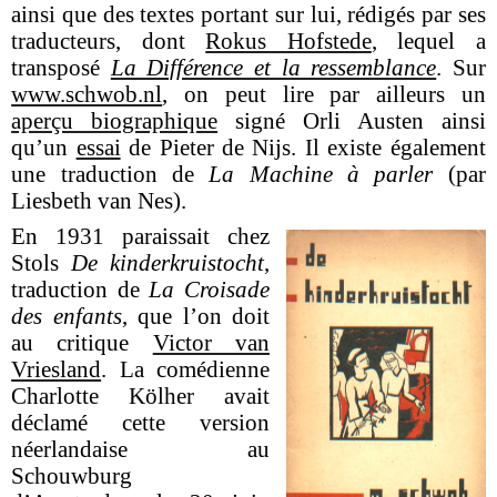
ainsi que des textes portant sur lui, rédigés par ses
traducteurs, dont
Rokus Hofstede
, lequel a
transposé
La Différence et la ressemblance
. Sur
www.schwob.nl
, on peut lire par ailleurs un
aperçu biographique
signé Orli Austen ainsi
qu’un
essai
de Pieter de Nijs. Il existe également
une traduction de
La Machine à parler
(par
Liesbeth van Nes).
En 1931 paraissait chez
Stols
De kinderkruistocht
,
traduction de
La Croisade
des enfants
, que l’on doit
au critique
Victor van
Vriesland
. La comédienne
Charlotte Kölher avait
déclamé cette version
néerlandaise au
Schouwburg