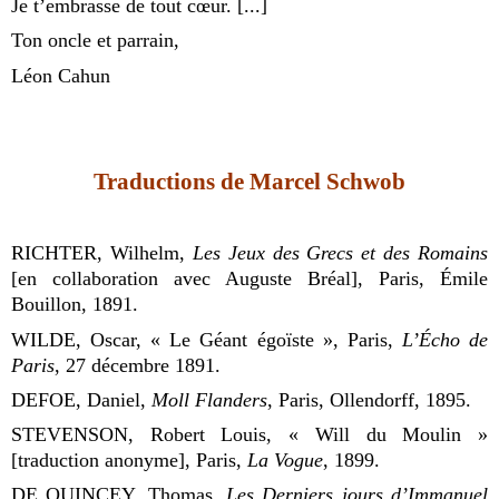
Je t’embrasse de tout cœur. [...]
Ton oncle et parrain,
Léon Cahun
Traductions de Marcel Schwob
RICHTER, Wilhelm,
Les Jeux des Grecs et des Romains
[en collaboration avec Auguste Bréal], Paris, Émile
Bouillon, 1891.
WILDE, Oscar, « Le Géant égoïste », Paris,
L’Écho de
Paris
, 27 décembre 1891.
DEFOE, Daniel,
Moll Flanders
, Paris, Ollendorff, 1895.
STEVENSON, Robert Louis, « Will du Moulin »
[traduction anonyme], Paris,
La Vogue
, 1899.
DE QUINCEY, Thomas,
Les Derniers jours d’Immanuel