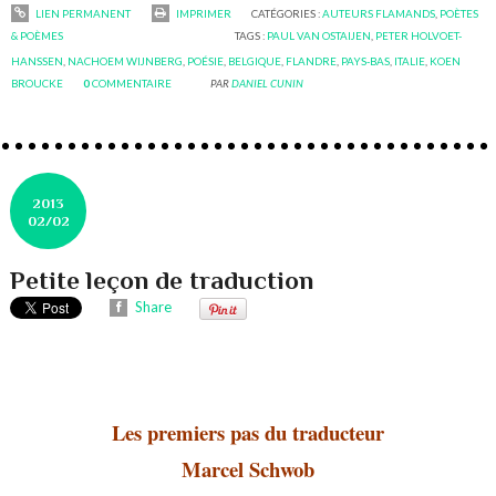
LIEN PERMANENT
IMPRIMER
CATÉGORIES :
AUTEURS FLAMANDS
,
POÈTES
& POÈMES
TAGS :
PAUL VAN OSTAIJEN
,
PETER HOLVOET-
HANSSEN
,
NACHOEM WIJNBERG
,
POÉSIE
,
BELGIQUE
,
FLANDRE
,
PAYS-BAS
,
ITALIE
,
KOEN
BROUCKE
0
COMMENTAIRE
PAR
DANIEL CUNIN
2013
02/02
Petite leçon de traduction
Share
Les premiers pas du traducteur
Marcel Schwob