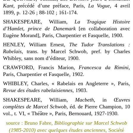
Kant
, précédé d’une préface, Paris,
La Vogue
, 4 avril
1899, p. 12-26 ; 88-102 ; 161-174.
SHAKESPEARE, William,
La Tragique Histoire
d’Hamlet, prince de Danemark
[en collaboration avec
Eugène Morand], Paris, Charpentier et Fasquelle, 1900.
HENLEY, William Ernest,
The Tudor Translations :
Rabelais
, trans. by Marcel Schwob, pref. by Charles
Whibley, sans nom d’éditeur, 1900.
CRAWFORD, Francis Marion,
Francesca da Rimini
,
Paris, Charpentier et Fasquelle, 1902.
WHIBLEY, Charles, « Rabelais en Angleterre », Paris,
Revue des études rabelaisiennes
, 1903.
SHAKESPEARE, William,
Macbeth
, in
Œuvres
complètes de Marcel Schwob
, éd. de Pierre Champion, 10
vol., t. VI, « Théâtre », Paris, Bernouard, 1927-1930.
source : Bruno Fabre,
Bibliographie sur Marcel Schwob
(1985-2010) avec quelques études anciennes
, Société