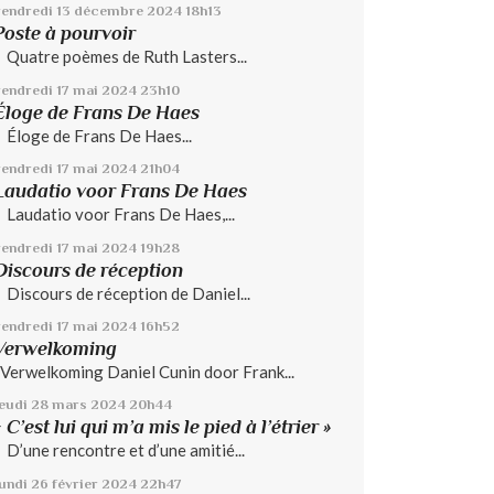
vendredi 13
décembre 2024
18h13
Poste à pourvoir
Quatre poèmes de Ruth Lasters...
vendredi 17
mai 2024
23h10
Éloge de Frans De Haes
Éloge de Frans De Haes...
vendredi 17
mai 2024
21h04
Laudatio voor Frans De Haes
Laudatio voor Frans De Haes,...
vendredi 17
mai 2024
19h28
Discours de réception
Discours de réception de Daniel...
vendredi 17
mai 2024
16h52
Verwelkoming
Verwelkoming Daniel Cunin door Frank...
jeudi 28
mars 2024
20h44
« C’est lui qui m’a mis le pied à l’étrier »
D’une rencontre et d’une amitié...
lundi 26
février 2024
22h47