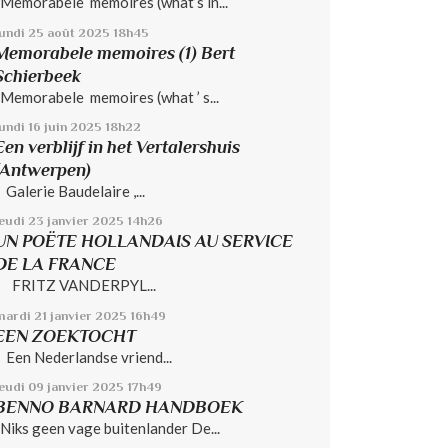
Memorabele memoires (what’s in...
lundi 25
août 2025
18h45
Memorabele memoires (1) Bert
Schierbeek
Memorabele memoires (what ’ s...
undi 16
juin 2025
18h22
Een verblijf in het Vertalershuis
(Antwerpen)
Galerie Baudelaire ,...
jeudi 23
janvier 2025
14h26
UN POËTE HOLLANDAIS AU SERVICE
DE LA FRANCE
FRITZ VANDERPYL...
mardi 21
janvier 2025
16h49
EEN ZOEKTOCHT
Een Nederlandse vriend...
jeudi 09
janvier 2025
17h49
BENNO BARNARD HANDBOEK
Niks geen vage buitenlander De...