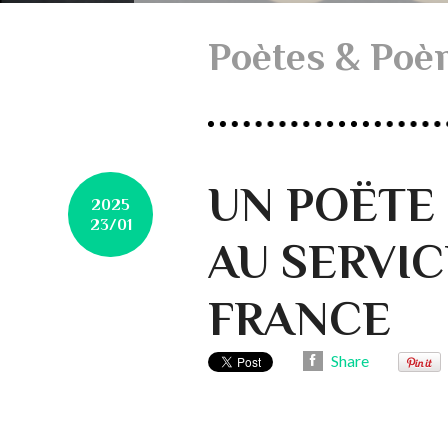
Poètes & Poè
UN POËTE
2025
23/01
AU SERVIC
FRANCE
Share