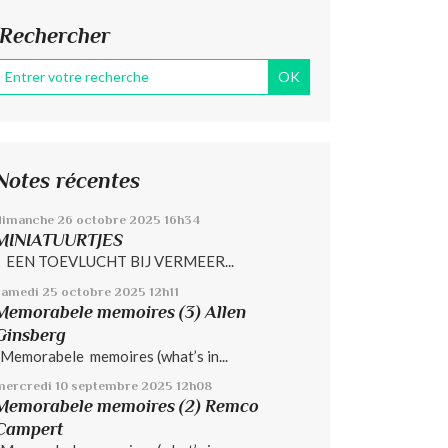
Rechercher
Notes récentes
dimanche 26
octobre 2025
16h34
MINIATUURTJES
EEN TOEVLUCHT BIJ VERMEER...
samedi 25
octobre 2025
12h11
Memorabele memoires (3) Allen
Ginsberg
Memorabele memoires (what’s in...
mercredi 10
septembre 2025
12h08
Memorabele memoires (2) Remco
Campert