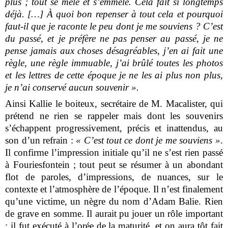
plus ; tout se mêle et s’emmêle. Cela fait si longtemps
déjà. […] À quoi bon repenser à tout cela et pourquoi
faut-il que je raconte le peu dont je me souviens ? C’est
du passé, et je préfère ne pas penser au passé, je ne
pense jamais aux choses désagréables, j’en ai fait une
règle, une règle immuable, j’ai brûlé toutes les photos
et les lettres de cette époque je ne les ai plus non plus,
je n’ai conservé aucun souvenir ».
Ainsi Kallie le boiteux, secrétaire de M. Macalister, qui
prétend ne rien se rappeler mais dont les souvenirs
s’échappent progressivement, précis et inattendus, au
son d’un refrain :
« C’est tout ce dont je me souviens »
.
Il confirme l’impression initiale qu’il ne s’est rien passé
à Fouriesfontein ; tout peut se résumer à un abondant
flot de paroles, d’impressions, de nuances, sur le
contexte et l’atmosphère de l’époque. Il n’est finalement
qu’une victime, un nègre du nom d’Adam Balie. Rien
de grave en somme. Il aurait pu jouer un rôle important
; il fut exécuté à l’orée de la maturité, et on aura tôt fait