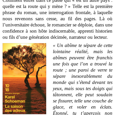
Comment entrer dans ce passé qui « est un autre pays :
quelle est la route qui y mène ? » Telle est la première
phrase du roman, une interrogation frontale, à laquelle
nous revenons sans cesse, au fil des pages. Là où
l’universitaire échoue, le romancier se déploie, dans une
confidence à son hôte indiscernable, apprenti historien
ou fils d’une génération décimée, narrateur ou lecteur.
« Un abîme te sépare de cette
lointaine réalité, mais les
abîmes peuvent être franchis
une fois que l’on a trouvé la
route ; une paroi de verre te
sépare inexorablement du
monde qui s’étend devant tes
yeux, mais sous tes doigts qui
tâtonnent, elle peut soudain
se fissurer, telle une couche de
glace, et voler en éclats.
Étonné, tu t’aperçois non