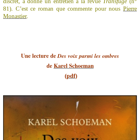
discret, a donné un entretien à la revue
Transfuge
(n°
81). C’est ce roman que commente pour nous
Pierre
Monastier
.
Une lecture de
Des voix parmi les ombres
de
Karel Schoeman
(
pdf
)