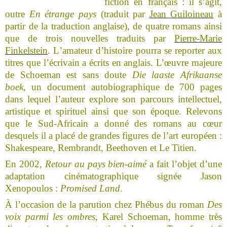
fiction en français : il s’agit,
outre
En étrange pays
(traduit par
Jean Guiloineau
à
partir de la traduction anglaise), de quatre romans ainsi
que de trois nouvelles traduits par
Pierre-Marie
Finkelstein
. L
’
amateur d
’
histoire pourra se reporter aux
titres que l
’écrivain
a écrits en anglais. L’œuvre majeure
de Schoeman est sans doute
Die laaste Afrikaanse
boek
, un document autobiographique de 700 pages
dans lequel l’auteur explore son parcours intellectuel,
artistique et spirituel ainsi que son époque. Relevons
que le Sud-Africain a donné des romans au cœur
desquels il a placé de grandes figures de l’art européen :
Shakespeare, Rembrandt, Beethoven et Le Titien.
En 2002,
Retour au pays bien-aimé
a fait l’objet d’une
adaptation cinématographique signée Jason
Xenopoulos :
Promised Land
.
À l’occasion de la parution chez Phébus du roman
Des
voix parmi les ombres
, Karel Schoeman, homme très